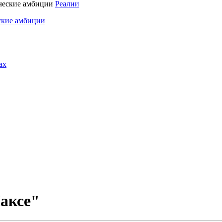
Реалии
ские амбиции
ах
аксе"