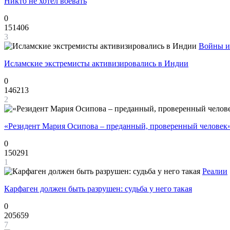
Никто не хотел воевать
0
151406
3
Войны и
Исламские экстремисты активизировались в Индии
0
146213
2
«Резидент Мария Осипова – преданный, проверенный человек
0
150291
1
Реалии
Карфаген должен быть разрушен: судьба у него такая
0
205659
7