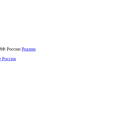
Реалии
 России