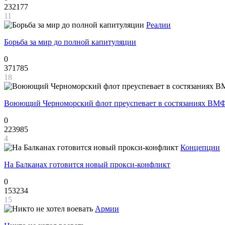
232177
11
Реалии
Борьба за мир до полной капитуляции
0
371785
18
Воюющий Черноморский флот преуспевает в состязаниях ВМФ
0
223985
4
Концепции
На Балканах готовится новый прокси-конфликт
0
153234
15
Армии