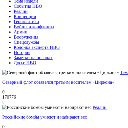
Тема недели
События НВО
Реалии
Концепции
Геополитика
Войны и конфликты
Армии
Вооружения
Спецслужбы
Колонка эксперта НВО
История
Заметки на погонах
Досье НВО
Тем
Северный флот обзавелся третьим носителем «Циркона»
0
170776
8
Реалии
Российские бомбы умнеют и набирают вес
0