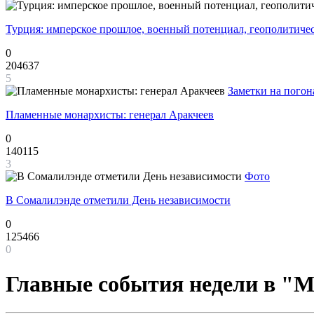
Турция: имперское прошлое, военный потенциал, геополитиче
0
204637
5
Заметки на погон
Пламенные монархисты: генерал Аракчеев
0
140115
3
Фото
В Сомалилэнде отметили День независимости
0
125466
0
Главные события недели в "М