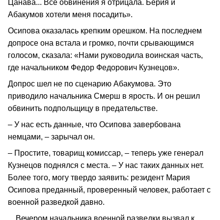
Цанава... Все обвинения я отрицала. Берия и
Абакумов хотели меня посадить».
Осипова оказалась крепким орешком. На последнем
допросе она встала и громко, почти срывающимся
голосом, сказала: «Нами руководила воинская часть,
где начальником Федор Федорович Кузнецов».
Допрос шел не по сценарию Абакумова. Это
приводило начальника Смерш в ярость. И он решил
обвинить подпольщицу в предательстве.
– У нас есть данные, что Осипова завербована
немцами, – зарычал он.
– Простите, товарищ комиссар, – теперь уже генерал
Кузнецов поднялся с места. – У нас таких данных нет.
Более того, могу твердо заявить: резидент Мария
Осипова преданный, проверенный человек, работает с
военной разведкой давно.
…Вечером начальника военной разведки вызвал к