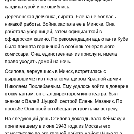
кандидатурой и не ошиблись.
Деревенская девчонка, сирота, Елена не боялась
никакой работы. Война застала ее в Минске. Она
работала уборщицей, затем официанткой в
офицерском казино. По рекомендации адъютанта Кубе
была принята горничной в особняк генерального
комиссара. Она, единственная из прислуги, имела
право уходить домой на ночь.
Осипова, вернувшись в Минск, встретилась с
вырвавшимся из плена командиром Красной армии
Николаем Похлебаевым. Ему удалось войти в доверие
к оккупантам: он стал директором кинотеатра, был
знаком с Валей Шуцкой, сестрой Елены Мазаник. По
просьбе Осиповой он обещал устроить им встречу.
На следующий день Осипова докладывала Кеймаху и
прилетевшему в июне 1943 года из Москвы его
заместителю по агентурной работе майору Николаю