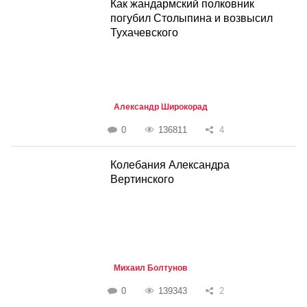
Как жандармский полковник
погубил Столыпина и возвысил
Тухачевского
Александр Широкорад
0
136811
4
Колебания Александра
Вертинского
Михаил Болтунов
0
139343
2