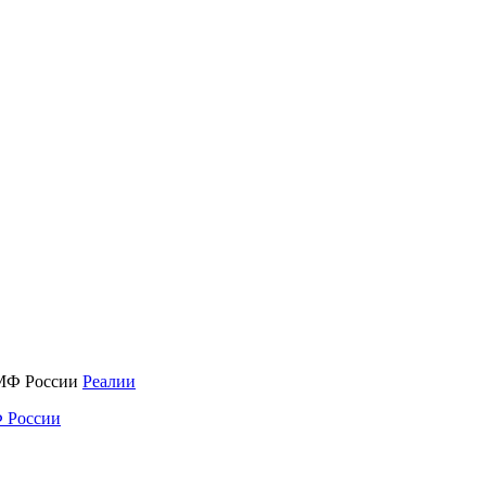
Реалии
 России