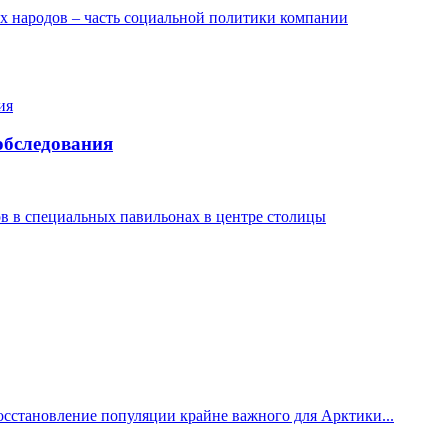
х народов – часть социальной политики компании
-обследования
в в специальных павильонах в центре столицы
сстановление популяции крайне важного для Арктики...