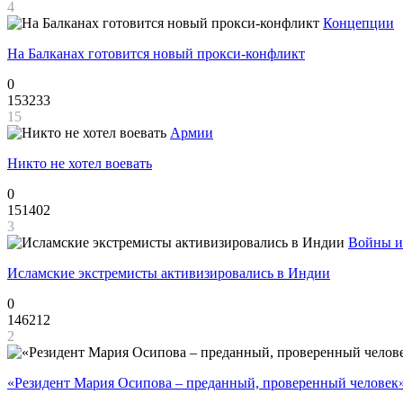
4
Концепции
На Балканах готовится новый прокси-конфликт
0
153233
15
Армии
Никто не хотел воевать
0
151402
3
Войны и
Исламские экстремисты активизировались в Индии
0
146212
2
«Резидент Мария Осипова – преданный, проверенный человек