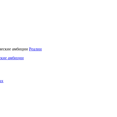
Реалии
ские амбиции
ах