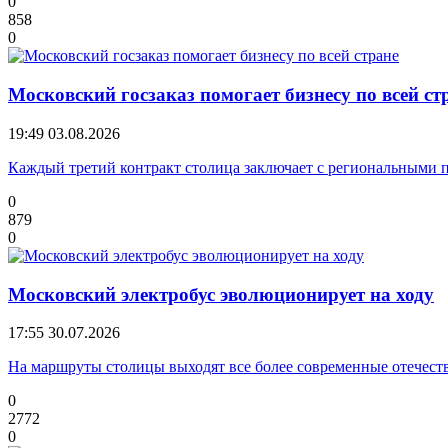
0
858
0
Московский госзаказ помогает бизнесу по всей ст
19:49
03.08.2026
Каждый третий контракт столица заключает с региональными
0
879
0
Московский электробус эволюционирует на ходу
17:55
30.07.2026
На маршруты столицы выходят все более современные отечес
0
2772
0