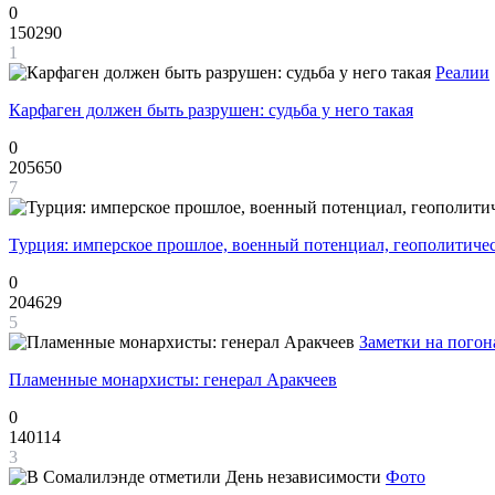
0
150290
1
Реалии
Карфаген должен быть разрушен: судьба у него такая
0
205650
7
Турция: имперское прошлое, военный потенциал, геополитиче
0
204629
5
Заметки на погон
Пламенные монархисты: генерал Аракчеев
0
140114
3
Фото