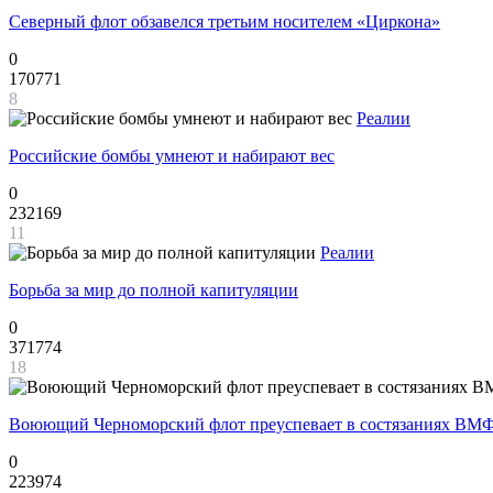
Северный флот обзавелся третьим носителем «Циркона»
0
170771
8
Реалии
Российские бомбы умнеют и набирают вес
0
232169
11
Реалии
Борьба за мир до полной капитуляции
0
371774
18
Воюющий Черноморский флот преуспевает в состязаниях ВМФ
0
223974