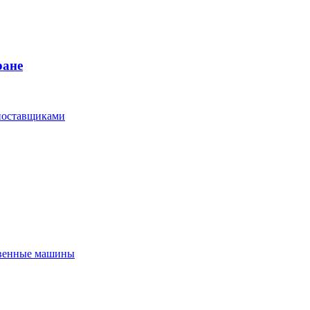
ране
 поставщиками
твенные машины