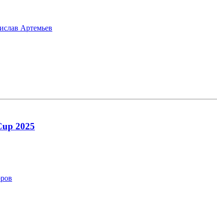
дислав Артемьев
Cup 2025
оров