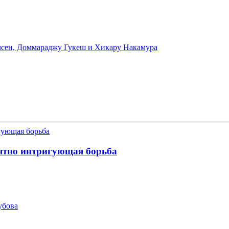
лсен, Доммараджу Гукеш и Хикару Накамура
оятно интригующая борьба
убова