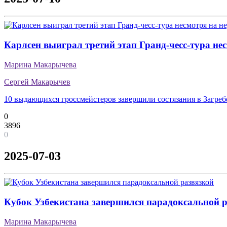
Карлсен выиграл третий этап Гранд-чесс-тура не
Марина Макарычева
Сергей Макарычев
10 выдающихся гроссмейстеров завершили состязания в Загреб
0
3896
0
2025-07-03
Кубок Узбекистана завершился парадоксальной 
Марина Макарычева