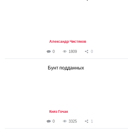
Александр Чистяков
0
1809
0
Бунт подданных
Княз Гочак
0
3325
1