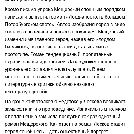
Кроме письма-упрека Мещерский спешным порядком
написал и выпустил роман «Лорд-апостол в большом
Петербургском свете». Автор изобразил лорда в виде
светского ловеласа и ловкого прохиндея. Мещерский
изменил имя главного героя, назвав его «лордом
Гитчиком», но многие все-таки догадывались о
прототипе. Роман тенденциозный, пропитанный
охранительной идеологией. Да и художественный
уровень его оставлял желать лучшего. В нем
множество сентиментальных красивостей, того, что
литературные критики обычно называют
«литературщиной».
На фоне кривотолков о Редстоке у Лескова возникает
замысел книги о проповеднике. Изначальным толчком
к воплощению замысла послужил как раз одиозный
роман Мещерского. Как ответ на роман Лесков ставит
перед собой цель – дать объективный портрет