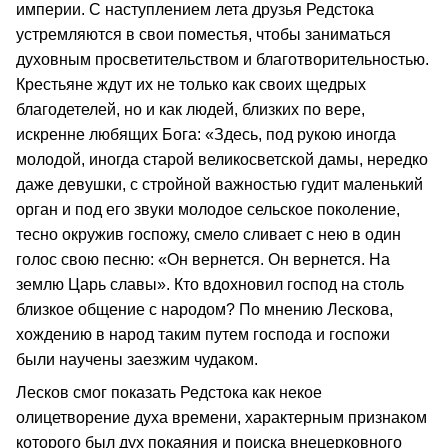
империи. С наступлением лета друзья Редстока
устремляются в свои поместья, чтобы заниматься
духовным просветительством и благотворительностью.
Крестьяне ждут их не только как своих щедрых
благодетелей, но и как людей, близких по вере,
искренне любящих Бога: «Здесь, под рукою иногда
молодой, иногда старой великосветской дамы, нередко
даже девушки, с стройной важностью гудит маленький
орган и под его звуки молодое сельское поколение,
тесно окружив госпожу, смело сливает с нею в один
голос свою песню: «Он вернется. Он вернется. На
землю Царь славы». Кто вдохновил господ на столь
близкое общение с народом? По мнению Лескова,
хождению в народ таким путем господа и госпожи
были научены заезжим чудаком.
Лесков смог показать Редстока как некое
олицетворение духа времени, характерным признаком
которого был дух покаяния и поиска внецерковного