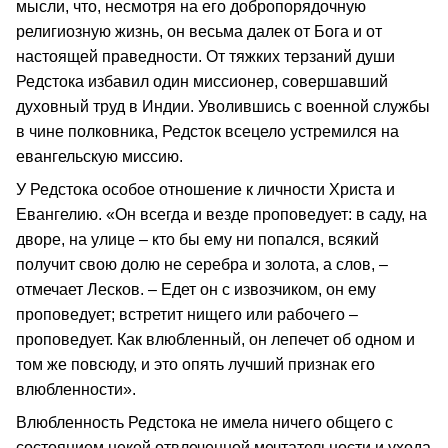
мысли, что, несмотря на его добропорядочную
религиозную жизнь, он весьма далек от Бога и от
настоящей праведности. От тяжких терзаний души
Редстока избавил один миссионер, совершавший
духовный труд в Индии. Уволившись с военной службы
в чине полковника, Редсток всецело устремился на
евангельскую миссию.
У Редстока особое отношение к личности Христа и
Евангелию. «Он всегда и везде проповедует: в саду, на
дворе, на улице – кто бы ему ни попался, всякий
получит свою долю не серебра и золота, а слов, –
отмечает Лесков. – Едет он с извозчиком, он ему
проповедует; встретит нищего или рабочего –
проповедует. Как влюбленный, он лепечет об одном и
том же повсюду, и это опять лучший признак его
влюбленности».
Влюбленность Редстока не имела ничего общего с
состоянием некой отвлеченной мечтательности и ухода