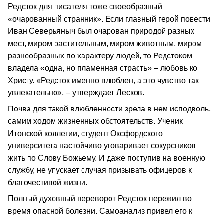
Редсток для писателя тоже своеобразный
«очарованный странник». Если главный герой повести
Иван Северьяныч был очарован природой разных
мест, миром растительным, миром животным, миром
разнообразных по характеру людей, то Редстоком
владела «одна, но пламенная страсть» – любовь ко
Христу. «Редсток именно влюблен, а это чувство так
увлекательно», – утверждает Лесков.
Почва для такой влюбленности зрела в нем исподволь,
самим ходом жизненных обстоятельств. Ученик
Итонской коллегии, студент Оксфордского
университета настойчиво уговаривает сокурсников
жить по Слову Божьему. И даже поступив на военную
службу, не упускает случая призывать офицеров к
благочестивой жизни.
Полный духовный переворот Редсток пережил во
время опасной болезни. Самоанализ привел его к