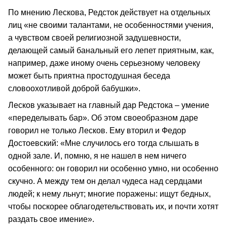
По мнению Лескова, Редсток действует на отдельных
лиц «не своими талантами, не особенностями учения,
а чувством своей религиозной задушевности,
делающей самый банальный его лепет приятным, как,
например, даже иному очень серьезному человеку
может быть приятна простодушная беседа
словоохотливой доброй бабушки».
Лесков указывает на главный дар Редстока – умение
«переделывать бар». Об этом своеобразном даре
говорил не только Лесков. Ему вторил и Федор
Достоевский: «Мне случилось его тогда слышать в
одной зале. И, помню, я не нашел в нем ничего
особенного: он говорил ни особенно умно, ни особенно
скучно. А между тем он делал чудеса над сердцами
людей; к нему льнут; многие поражены: ищут бедных,
чтобы поскорее облагодетельствовать их, и почти хотят
раздать свое имение».