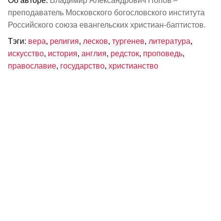
Об авторе:
Владимир Александрович Попов –
преподаватель Московского богословского института
Российского союза евангельских христиан‑баптистов.
Тэги:
вера
,
религия
,
лесков
,
тургенев
,
литература
,
искусство
,
история
,
англия
,
редсток
,
проповедь
,
православие
,
государство
,
христианство