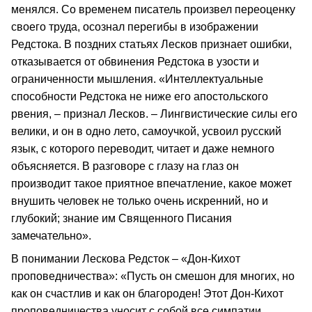
менялся. Со временем писатель произвел переоценку
своего труда, осознал перегибы в изображении
Редстока. В поздних статьях Лесков признает ошибки,
отказывается от обвинения Редстока в узости и
ограниченности мышления. «Интеллектуальные
способности Редстока не ниже его апостольского
рвения, – признал Лесков. – Лингвистические силы его
велики, и он в одно лето, самоучкой, усвоил русский
язык, с которого переводит, читает и даже немного
объясняется. В разговоре с глазу на глаз он
производит такое приятное впечатление, какое может
внушить человек не только очень искренний, но и
глубокий; знание им Священного Писания
замечательно».
В понимании Лескова Редсток – «Дон-Кихот
проповедничества»: «Пусть он смешон для многих, но
как он счастлив и как он благороден! Этот Дон-Кихот
проповедничества уносит с собой все симпатии