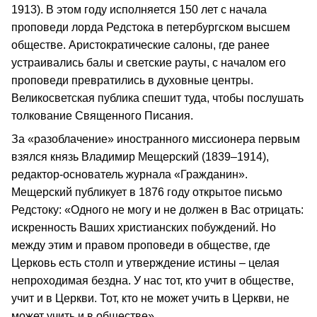
1913). В этом году исполняется 150 лет с начала
проповеди лорда Редстока в петербургском высшем
обществе. Аристократические салоны, где ранее
устраивались балы и светские рауты, с началом его
проповеди превратились в духовные центры.
Великосветская публика спешит туда, чтобы послушать
толкование Священного Писания.
За «разоблачение» иностранного миссионера первым
взялся князь Владимир Мещерский (1839–1914),
редактор-основатель журнала «Гражданин».
Мещерский публикует в 1876 году открытое письмо
Редстоку: «Одного не могу и не должен в Вас отрицать:
искренность Ваших христианских побуждений. Но
между этим и правом проповеди в обществе, где
Церковь есть столп и утверждение истины – целая
непроходимая бездна. У нас тот, кто учит в обществе,
учит и в Церкви. Тот, кто не может учить в Церкви, не
может учить и в обществе».