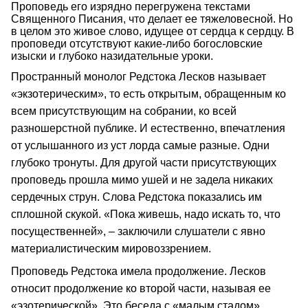
Проповедь его изрядно перегружена текстами
Священного Писания, что делает ее тяжеловесной. Но
в целом это живое слово, идущее от сердца к сердцу. В
проповеди отсутствуют какие-либо богословские
изыски и глубоко назидательные уроки.
Пространный монолог Редстока Лесков называет
«экзотерическим», то есть открытым, обращенным ко
всем присутствующим на собрании, ко всей
разношерстной публике. И естественно, впечатления
от услышанного из уст лорда самые разные. Одни
глубоко тронуты. Для другой части присутствующих
проповедь прошла мимо ушей и не задела никаких
сердечных струн. Слова Редстока показались им
сплошной скукой. «Пока живешь, надо искать то, что
посущественней», – заключили слушатели с явно
материалистическим мировоззрением.
Проповедь Редстока имела продолжение. Лесков
относит продолжение ко второй части, называя ее
«эзотерической». Это беседа с «малым стадом»,