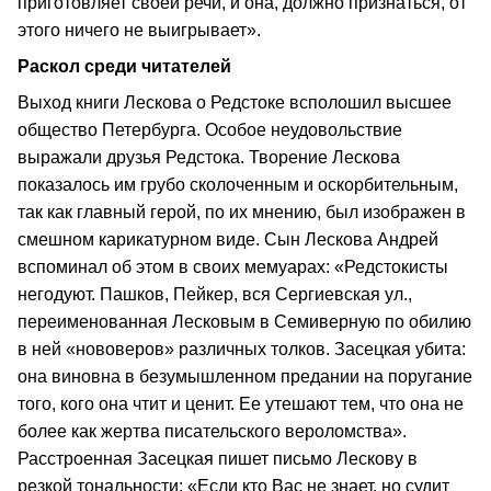
приготовляет своей речи, и она, должно признаться, от
этого ничего не выигрывает».
Раскол среди читателей
Выход книги Лескова о Редстоке всполошил высшее
общество Петербурга. Особое неудовольствие
выражали друзья Редстока. Творение Лескова
показалось им грубо сколоченным и оскорбительным,
так как главный герой, по их мнению, был изображен в
смешном карикатурном виде. Сын Лескова Андрей
вспоминал об этом в своих мемуарах: «Редстокисты
негодуют. Пашков, Пейкер, вся Сергиевская ул.,
переименованная Лесковым в Семиверную по обилию
в ней «нововеров» различных толков. Засецкая убита:
она виновна в безумышленном предании на поругание
того, кого она чтит и ценит. Ее утешают тем, что она не
более как жертва писательского вероломства».
Расстроенная Засецкая пишет письмо Лескову в
резкой тональности: «Если кто Вас не знает, но судит