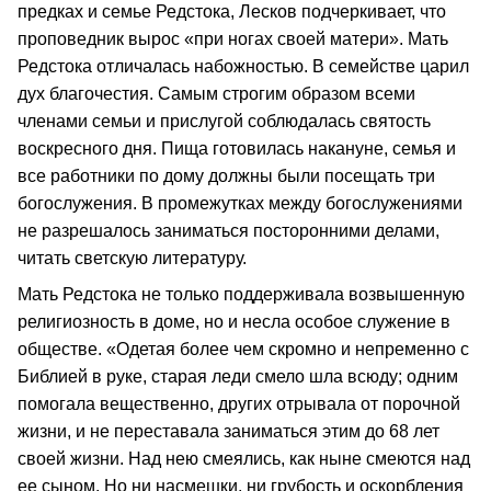
предках и семье Редстока, Лесков подчеркивает, что
проповедник вырос «при ногах своей матери». Мать
Редстока отличалась набожностью. В семействе царил
дух благочестия. Самым строгим образом всеми
членами семьи и прислугой соблюдалась святость
воскресного дня. Пища готовилась накануне, семья и
все работники по дому должны были посещать три
богослужения. В промежутках между богослужениями
не разрешалось заниматься посторонними делами,
читать светскую литературу.
Мать Редстока не только поддерживала возвышенную
религиозность в доме, но и несла особое служение в
обществе. «Одетая более чем скромно и непременно с
Библией в руке, старая леди смело шла всюду; одним
помогала вещественно, других отрывала от порочной
жизни, и не переставала заниматься этим до 68 лет
своей жизни. Над нею смеялись, как ныне смеются над
ее сыном. Но ни насмешки, ни грубость и оскорбления