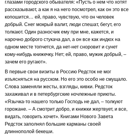
глазами городского обывателя: «Пусть о нем что хотят
рассказывают, а как я на него посмотрел, как он это все
копошится… ей, право, чувствую, что он человек
добрый. Снег мокрый валит, люди спешат, бегут, его
толкают. Один разносчик ему при мне, кажется, и
нарочно доброго стукача дал, а он все как индюх на
одном месте топчется, да нет-нет сноровит и сунет
кому-нибудь книжечку. Нет; ей, право, мужик добрый, –
зачем его ругают».
В первые свои визиты в Россию Редсток не мог
изъясняться на русском. Но его это особо не смущало.
Слова заменяли жесты, взгляды, кивки. Редсток
захаживал и в петербургские ночлежные приюты.
«Язычка-то нашего только Господь не дал, – толкуют
горожане. – А смотрит добро, и книжки жертвует, и все,
видать, говорить хочет». Книгами Нового Завета
Редсток заполнял большие карманы своей
длиннополой бекеши.