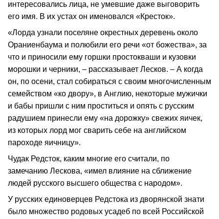
интересовались лица, не умевшие даже выговорить
его имя. В их устах он именовался «Кресток».
«Лорда узнали поселяне окрестных деревень около
Ораниенбаума и полюбили его речи «от божества», за
что и приносили ему горшки простокваши и кузовки
морошки и черники, – рассказывает Лесков. – А когда
он, по осени, стал собираться с своим многочисленным
семейством «ко двору», в Англию, некоторые мужички
и бабы пришли с ним проститься и опять с русским
радушием принесли ему «на дорожку» свежих яичек,
из которых лорд мог сварить себе на английском
пароходе яичницу».
Чудак Редсток, каким многие его считали, по
замечанию Лескова, «имел влияние на сближение
людей русского высшего общества с народом».
У русских единоверцев Редстока из дворянской знати
было множество родовых усадеб по всей Российской