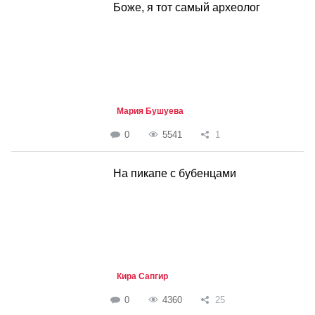
Боже, я тот самый археолог
Мария Бушуева
0
5541
1
На пикапе с бубенцами
Кира Сапгир
0
4360
25