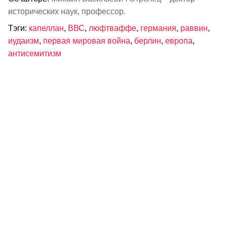
исторических наук, профессор.
Тэги:
капеллан
,
ВВС
,
люфтваффе
,
германия
,
раввин
,
иудаизм
,
первая мировая война
,
берлин
,
европа
,
антисемитизм