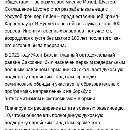
общества», – выразил свое мнение Йозеф Шустер.
Соглашение Шустер стал разрабатывать еще с
Урсулой фон дер Ляйен – предшественницей Крамп-
Карренбауэр. В Бундесвере сейчас служат около 300
евреев. Институт военных раввинов, получается,
возродился спустя без малого 100 лет после того, как
его история была прервана.
В 2021 году Жолт Балла, главный ортодоксальный
раввин Саксонии, был назначен первым федеральным
военным раввином Германии. Он оказывает духовную
поддержку еврейским солдатам, проводит
религиозные обряды и участвует в образовательных
программах, направленных на борьбу с
антисемитизмом и экстремизмом в армии.
Планируется расширение штата военных раввинов до
10, чтобы обеспечить полноценную духовную
поддержку еврейским солдатам. Кроме того,
рассматривается возможность введения капелланов