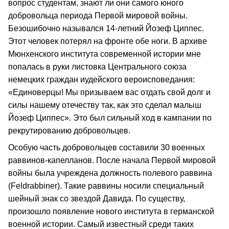
вопрос студентам, знают ли они самого юного
добровольца периода Первой мировой войны.
Безошибочно назывался 14-летний Йозеф Циппес.
Этот человек потерял на фронте обе ноги. В архиве
Мюнхенского института современной истории мне
попалась в руки листовка Центрального союза
немецких граждан иудейского вероисповедания:
«Единоверцы! Мы призываем вас отдать свой долг и
силы нашему отечеству так, как это сделал малыш
Йозеф Циппес». Это был сильный ход в кампании по
рекрутированию добровольцев.
Особую часть добровольцев составили 30 военных
раввинов-капелланов. После начала Первой мировой
войны была учреждена должность полевого раввина
(Feldrabbiner). Такие раввины носили специальный
шейный знак со звездой Давида. По существу,
произошло появление нового института в германской
военной истории. Самый известный среди таких