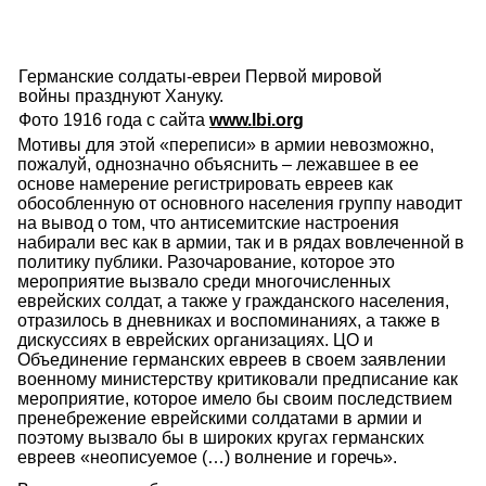
Германские солдаты-евреи Первой мировой
войны празднуют Хануку.
Фото 1916 года с сайта
www.lbi.org
Мотивы для этой «переписи» в армии невозможно,
пожалуй, однозначно объяснить – лежавшее в ее
основе намерение регистрировать евреев как
обособленную от основного населения группу наводит
на вывод о том, что антисемитские настроения
набирали вес как в армии, так и в рядах вовлеченной в
политику публики. Разочарование, которое это
мероприятие вызвало среди многочисленных
еврейских солдат, а также у гражданского населения,
отразилось в дневниках и воспоминаниях, а также в
дискуссиях в еврейских организациях. ЦО и
Объединение германских евреев в своем заявлении
военному министерству критиковали предписание как
мероприятие, которое имело бы своим последствием
пренебрежение еврейскими солдатами в армии и
поэтому вызвало бы в широких кругах германских
евреев «неописуемое (…) волнение и горечь».