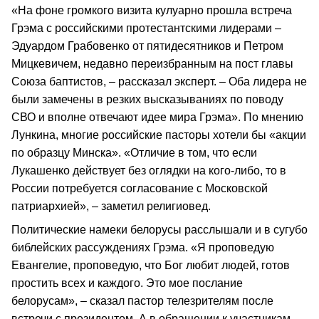
«На фоне громкого визита кулуарно прошла встреча
Грэма с российскими протестантскими лидерами –
Эдуардом Грабовенко от пятидесятников и Петром
Мицкевичем, недавно переизбранным на пост главы
Союза баптистов, – рассказал эксперт. – Оба лидера не
были замечены в резких высказываниях по поводу
СВО и вполне отвечают идее мира Грэма». По мнению
Лункина, многие российские пасторы хотели бы «акции
по образцу Минска». «Отличие в том, что если
Лукашенко действует без оглядки на кого-либо, то в
России потребуется согласование с Московской
патриархией», – заметил религиовед.
Политические намеки белорусы расслышали и в сугубо
библейских рассуждениях Грэма. «Я проповедую
Евангелие, проповедую, что Бог любит людей, готов
простить всех и каждого. Это мое послание
белорусам», – сказал пастор телезрителям после
встречи с президентом. А в обращении к участникам