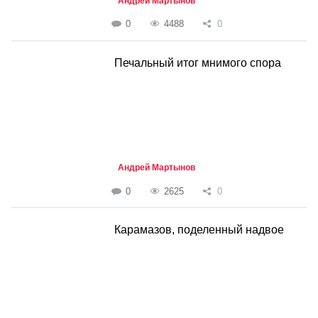
Андрей Мартынов
0
4488
0
Печальный итог мнимого спора
Андрей Мартынов
0
2625
0
Карамазов, поделенный надвое