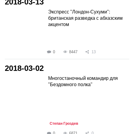
2018-03-13
Экспресс "Лондон-Сухуми":
британская разведка с абхазским
акцентом
0
8447
13
2018-03-02
Многостаночный командир для
"Бездомного полка"
Степан Гроздев
0
6871
0