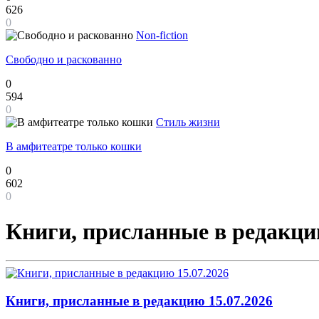
626
0
Non-fiction
Свободно и раскованно
0
594
0
Стиль жизни
В амфитеатре только кошки
0
602
0
Книги, присланные в редакц
Книги, присланные в редакцию 15.07.2026