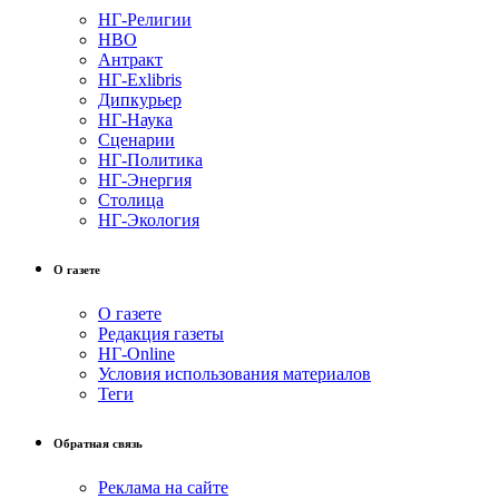
НГ-Религии
НВО
Антракт
НГ-Exlibris
Дипкурьер
НГ-Наука
Сценарии
НГ-Политика
НГ-Энергия
Столица
НГ-Экология
О газете
О газете
Редакция газеты
НГ-Online
Условия использования материалов
Теги
Обратная связь
Реклама на сайте