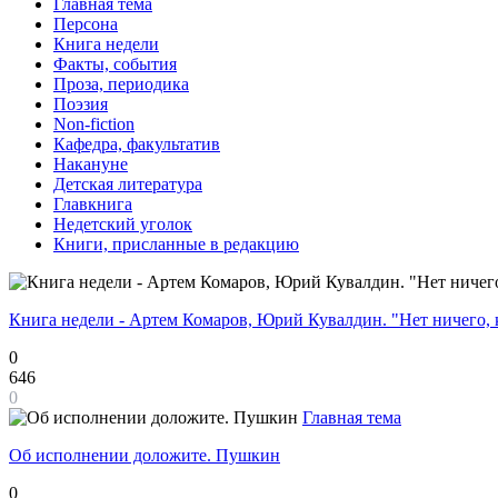
Главная тема
Персона
Книга недели
Факты, события
Проза, периодика
Поэзия
Non-fiction
Кафедра, факультатив
Накануне
Детская литература
Главкнига
Недетский уголок
Книги, присланные в редакцию
Книга недели - Артем Комаров, Юрий Кувалдин. "Нет ничего, 
0
646
0
Главная тема
Об исполнении доложите. Пушкин
0