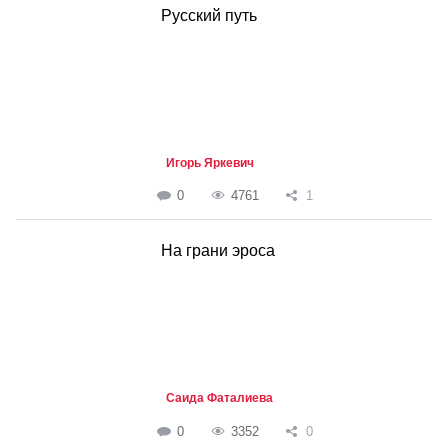
Русский путь
Игорь Яркевич
0
4761
1
На грани эроса
Саида Фаталиева
0
3352
0