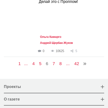
Делай это с Проппом!
Ольга Камарго
Андрей Щербак-Жуков
0
10625
5
1
...
4
5
6
7
8
...
42
Проекты
О газете