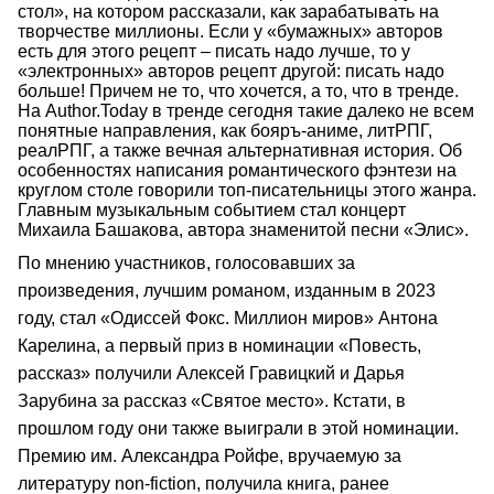
стол», на котором рассказали, как зарабатывать на
творчестве миллионы. Если у «бумажных» авторов
есть для этого рецепт – писать надо лучше, то у
«электронных» авторов рецепт другой: писать надо
больше! Причем не то, что хочется, а то, что в тренде.
На Author.Today в тренде сегодня такие далеко не всем
понятные направления, как бояръ-аниме, литРПГ,
реалРПГ, а также вечная альтернативная история. Об
особенностях написания романтического фэнтези на
круглом столе говорили топ-писательницы этого жанра.
Главным музыкальным событием стал концерт
Михаила Башакова, автора знаменитой песни «Элис».
По мнению участников, голосовавших за
произведения, лучшим романом, изданным в 2023
году, стал «Одиссей Фокс. Миллион миров» Антона
Карелина, а первый приз в номинации «Повесть,
рассказ» получили Алексей Гравицкий и Дарья
Зарубина за рассказ «Святое место». Кстати, в
прошлом году они также выиграли в этой номинации.
Премию им. Александра Ройфе, вручаемую за
литературу non-fiction, получила книга, ранее