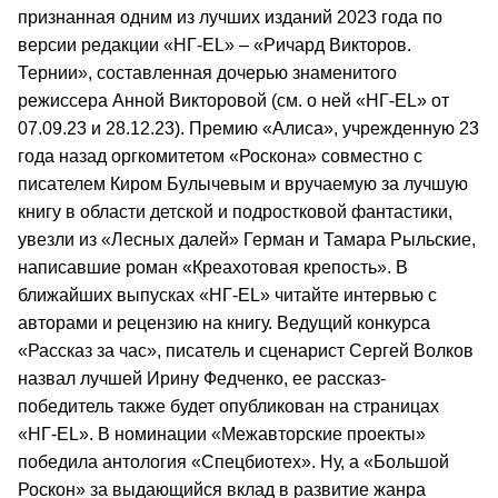
признанная одним из лучших изданий 2023 года по
версии редакции «НГ-EL» – «Ричард Викторов.
Тернии», составленная дочерью знаменитого
режиссера Анной Викторовой (см. о ней «НГ-EL» от
07.09.23 и 28.12.23). Премию «Алиса», учрежденную 23
года назад оргкомитетом «Роскона» совместно с
писателем Киром Булычевым и вручаемую за лучшую
книгу в области детской и подростковой фантастики,
увезли из «Лесных далей» Герман и Тамара Рыльские,
написавшие роман «Креахотовая крепость». В
ближайших выпусках «НГ-EL» читайте интервью с
авторами и рецензию на книгу. Ведущий конкурса
«Рассказ за час», писатель и сценарист Сергей Волков
назвал лучшей Ирину Федченко, ее рассказ-
победитель также будет опубликован на страницах
«НГ-EL». В номинации «Межавторские проекты»
победила антология «Спецбиотех». Ну, а «Большой
Роскон» за выдающийся вклад в развитие жанра