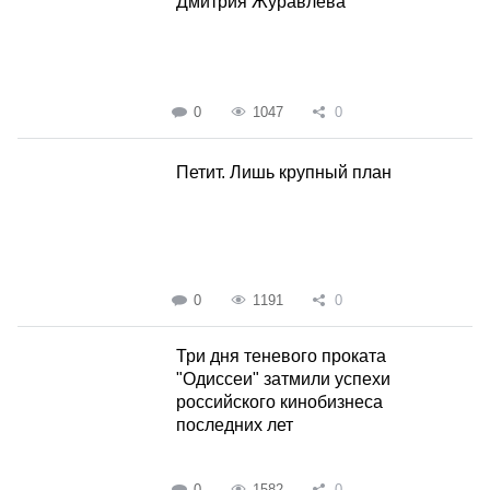
Дмитрия Журавлева
0
1047
0
Петит. Лишь крупный план
0
1191
0
Три дня теневого проката
"Одиссеи" затмили успехи
российского кинобизнеса
последних лет
0
1582
0