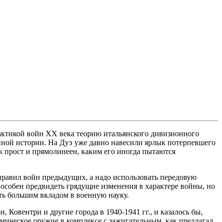
рактикой войн ХХ века теорию итальянского дивизионного
енной истории. На Дуэ уже давно навесили ярлык потерпевшего
ж прост и прямолинеен, каким его иногда пытаются
и правил войн предыдущих, а надо использовать передовую
 способен предвидеть грядущие изменения в характере войны, но
ать большим вкладом в военную науку.
Ковентри и другие города в 1940-1941 гг., и казалось бы,
мическое оружие в комплексе с зажигательным, как предлагал