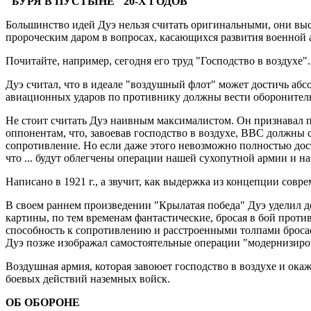
"БУРЯ В ПУСТЫНЕ" 20-Х ГОДОВ
Большинство идей Дуэ нельзя считать оригинальными, они выс
пророческим даром в вопросах, касающихся развития военной 
Почитайте, например, сегодня его труд "Господство в воздухе".
Дуэ считал, что в идеале "воздушный флот" может достичь абс
авиационных ударов по противнику должны вести оборонительн
Не стоит считать Дуэ наивным максималистом. Он признавал п
оппонентам, что, завоевав господство в воздухе, ВВС должны
сопротивление. Но если даже этого невозможно полностью дос
что ... будут облегчены операции нашей сухопутной армии и н
Написано в 1921 г., а звучит, как выдержка из концепции сов
В своем раннем произведении "Крылатая победа" Дуэ уделил д
картины, по тем временам фантастические, бросая в бой проти
способность к сопротивлению и расстроенными толпами бросае
Дуэ позже изображал самостоятельные операции "модернизир
Воздушная армия, которая завоюет господство в воздухе и ока
боевых действий наземных войск.
ОБ ОБОРОНЕ