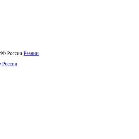
Реалии
 России