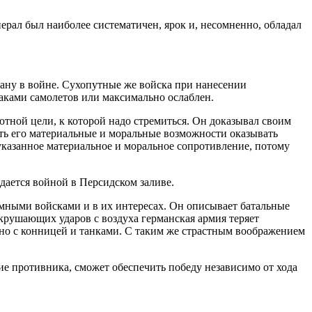
рал был наиболее систематичен, ярок и, несомненно, обладал
рану в войне. Сухопутные же войска при нанесении
таками самолетов или максимально ослаблен.
тной цели, к которой надо стремиться. Он доказывал своим
ить его материальные и моральные возможности оказывать
указанное материальное и моральное сопротивление, потому
дается войной в Персидском заливе.
мными войсками и в их интересах. Он описывает батальные
крушающих ударов с воздуха германская армия теряет
но с конницей и танками. С таким же страстным воображением
ие противника, сможет обеспечить победу независимо от хода