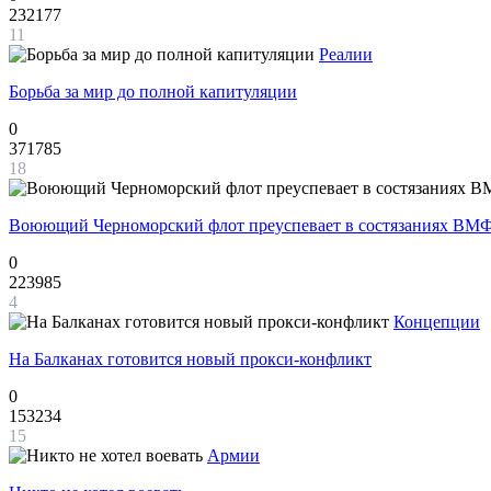
232177
11
Реалии
Борьба за мир до полной капитуляции
0
371785
18
Воюющий Черноморский флот преуспевает в состязаниях ВМФ
0
223985
4
Концепции
На Балканах готовится новый прокси-конфликт
0
153234
15
Армии