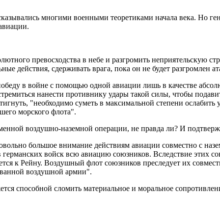
казывались многими военными теоретиками начала века. Но гене
авиации.
олютного превосходства в небе и разгромить неприятельскую ст
ые действия, сдерживать врага, пока он не будет разгромлен а
обеду в войне с помощью одной авиации лишь в качестве абсолю
 стремиться нанести противнику удары такой силы, чтобы подав
тигнуть, "необходимо суметь в максимальной степени ослабить 
ашего морского флота".
ременной воздушно-наземной операции, не правда ли? И подтверж
овольно большое внимание действиям авиации совместно с назе
в германских войск всю авиацию союзников. Вследствие этих со
тся к Рейну. Воздушный флот союзников преследует их совмест
ованной воздушной армии".
жется способной сломить материальное и моральное сопротивлен