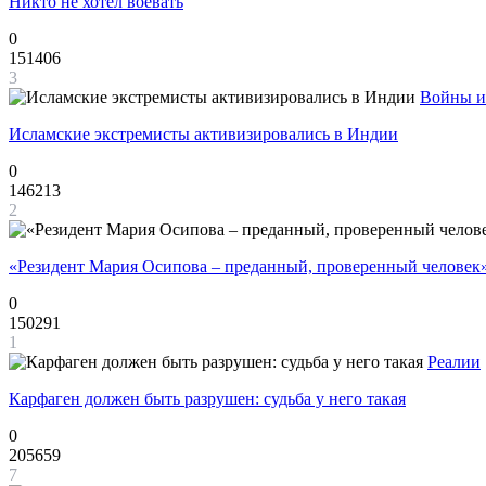
Никто не хотел воевать
0
151406
3
Войны и
Исламские экстремисты активизировались в Индии
0
146213
2
«Резидент Мария Осипова – преданный, проверенный человек
0
150291
1
Реалии
Карфаген должен быть разрушен: судьба у него такая
0
205659
7