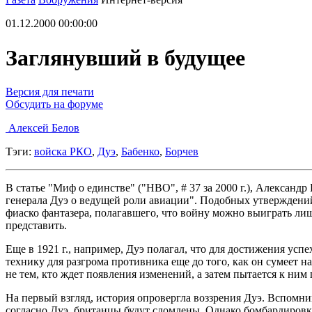
01.12.2000 00:00:00
Заглянувший в будущее
Версия для печати
Обсудить на форуме
Алексей Белов
Тэги:
войска РКО
,
Дуэ
,
Бабенко
,
Борчев
В статье "Миф о единстве" ("НВО", # 37 за 2000 г.), Алекса
генерала Дуэ о ведущей роли авиации". Подобных утверждений
фиаско фантазера, полагавшего, что войну можно выиграть ли
представить.
Еще в 1921 г., например, Дуэ полагал, что для достижения усп
технику для разгрома противника еще до того, как он сумеет н
не тем, кто ждет появления изменений, а затем пытается к ни
На первый взгляд, история опровергла воззрения Дуэ. Вспомним
согласно Дуэ, британцы будут сломлены. Однако бомбардировк