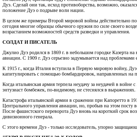
Дуэ. Сделай они так, исход противоборства, возможно, оказа
положение Дуэ о подрыве воли нации.
В целом же примеры Второй мировой войны действительно пока
сегодня многие образцы обычного оружия по силе своего возде
возрастанием возможностей средств разведки и управления.
СОЛДАТ И ПИСАТЕЛЬ
Джулио Дуэ родился в 1869 г. в небольшом городке Казерта на
авиации. С 1909 г. Дуэ серьезно задумывается над проблемами
К 1915 г., когда Италия вступила в Первую мировую войну, Ду
капитулировать с помощью бомбардировок, направленных на п
Когда итальянская армия терпела неудачу за неудачей в войне 
энтузиаст бомбежек, по-видимому, не стеснялся в выражениях.
Катастрофа итальянской армии в сражении при Капоретто в 191
Центрального управления авиации, но, пробыв на этом посту вс
После фашистского переворота Дуэ вновь на короткий срок воз
дивизионного генерала.
С этого времени Дуэ - только исследователь, упорно защищающи