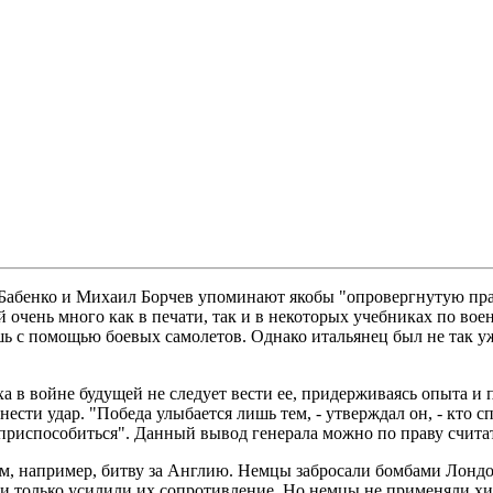
ндр Бабенко и Михаил Борчев упоминают якобы "опровергнутую п
 очень много как в печати, так и в некоторых учебниках по во
шь с помощью боевых самолетов. Однако итальянец был не так у
еха в войне будущей не следует вести ее, придерживаясь опыта 
анести удар. "Победа улыбается лишь тем, - утверждал он, - кто
м приспособиться". Данный вывод генерала можно по праву счит
, например, битву за Англию. Немцы забросали бомбами Лондон, 
и только усилили их сопротивление. Но немцы не применяли хи