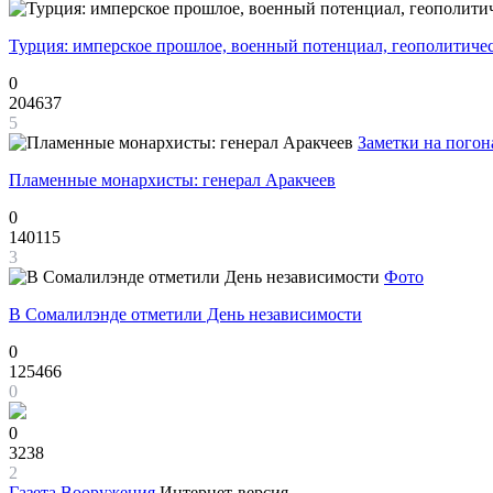
Турция: имперское прошлое, военный потенциал, геополитиче
0
204637
5
Заметки на погон
Пламенные монархисты: генерал Аракчеев
0
140115
3
Фото
В Сомалилэнде отметили День независимости
0
125466
0
0
3238
2
Газета
Вооружения
Интернет-версия