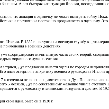
лся бы иным. А вот быстрая капитуляция Японии, последовавшая
зали, что авиация в одиночку не может выиграть войну. Пока. 
йствия на противника постоянно продвигаются к ядерному. Это 
 юге Италии. В 1882 г. поступил на военную службу в артиллер
 ее применения в военных действиях.
э уже сформулировал значительную часть своих теорий, сводивши
одрыв морального духа населения.
с Австрией, Дуэ предложил нанести удары по городам неприятеля
 Его план отвергли, а за критику военного руководства Италии 
7 г. изменила отношение правительства к Дуэ. По настоянию пал
его 5 месяцев, Дуэ по собственному желанию ушел в отставку. В 
вращается к руководству итальянским воздушным флотом. В 1923 
й свои идеи. Умер он в 1930 г.