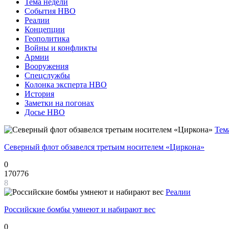
Тема недели
События НВО
Реалии
Концепции
Геополитика
Войны и конфликты
Армии
Вооружения
Спецслужбы
Колонка эксперта НВО
История
Заметки на погонах
Досье НВО
Тем
Северный флот обзавелся третьим носителем «Циркона»
0
170776
8
Реалии
Российские бомбы умнеют и набирают вес
0