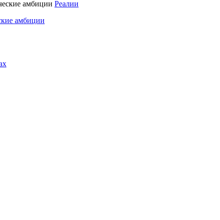
Реалии
ские амбиции
ах