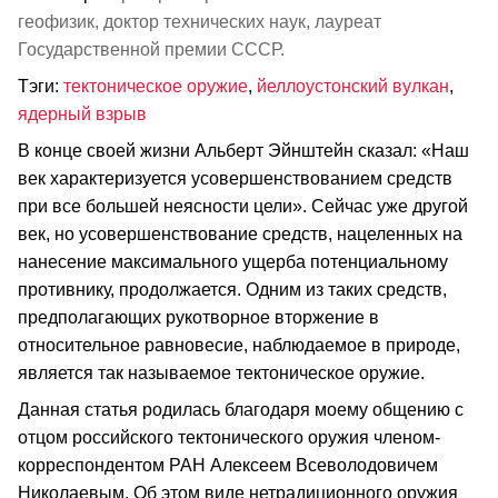
геофизик, доктор технических наук, лауреат
Государственной премии СССР.
Тэги:
тектоническое оружие
,
йеллоустонский вулкан
,
ядерный взрыв
В конце своей жизни Альберт Эйнштейн сказал: «Наш
век характеризуется усовершенствованием средств
при все большей неясности цели». Сейчас уже другой
век, но усовершенствование средств, нацеленных на
нанесение максимального ущерба потенциальному
противнику, продолжается. Одним из таких средств,
предполагающих рукотворное вторжение в
относительное равновесие, наблюдаемое в природе,
является так называемое тектоническое оружие.
Данная статья родилась благодаря моему общению с
отцом российского тектонического оружия членом-
корреспондентом РАН Алексеем Всеволодовичем
Николаевым. Об этом виде нетрадиционного оружия