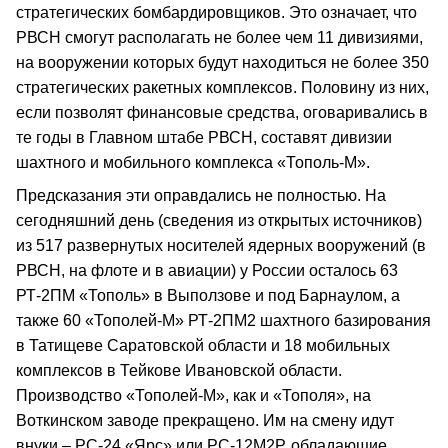
стратегических бомбардировщиков. Это означает, что
РВСН смогут располагать не более чем 11 дивизиями,
на вооружении которых будут находиться не более 350
стратегических ракетных комплексов. Половину из них,
если позволят финансовые средства, оговаривались в
те годы в Главном штабе РВСН, составят дивизии
шахтного и мобильного комплекса «Тополь‑М».
Предсказания эти оправдались не полностью. На
сегодняшний день (сведения из открытых источников)
из 517 развернутых носителей ядерных вооружений (в
РВСН, на флоте и в авиации) у России осталось 63
РТ‑2ПМ «Тополь» в Выползове и под Барнаулом, а
также 60 «Тополей‑М» РТ‑2ПМ2 шахтного базирования
в Татищеве Саратовской области и 18 мобильных
комплексов в Тейкове Ивановской области.
Производство «Тополей‑М», как и «Тополя», на
Воткинском заводе прекращено. Им на смену идут
внуки – РС‑24 «Ярс» или РС‑12М2Р, обладающие