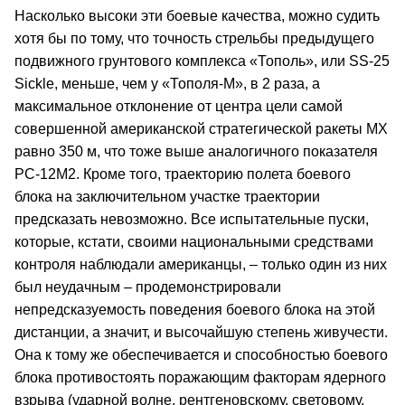
Насколько высоки эти боевые качества, можно судить
хотя бы по тому, что точность стрельбы предыдущего
подвижного грунтового комплекса «Тополь», или SS‑25
Sickle, меньше, чем у «Тополя‑М», в 2 раза, а
максимальное отклонение от центра цели самой
совершенной американской стратегической ракеты МХ
равно 350 м, что тоже выше аналогичного показателя
РС‑12М2. Кроме того, траекторию полета боевого
блока на заключительном участке траектории
предсказать невозможно. Все испытательные пуски,
которые, кстати, своими национальными средствами
контроля наблюдали американцы, – только один из них
был неудачным – продемонстрировали
непредсказуемость поведения боевого блока на этой
дистанции, а значит, и высочайшую степень живучести.
Она к тому же обеспечивается и способностью боевого
блока противостоять поражающим факторам ядерного
взрыва (ударной волне, рентгеновскому, световому,