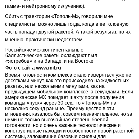
гамма- и нейтронному излучению).
Сбить с траектории «Тополь‑М», говорили мне
специалисты, можно лишь тогда, когда в ее головную
часть попадут другой ракетой. А такой результат, по их
мнению, практически недосягаем.
Российские межконтинентальные
баллистические ракеты охлаждают пыл
«ястребов» и на Западе, и на Востоке.
Фото с сайта
www.mil.ru
Время готовности комплекса стало измеряться уже не
десятками минут, как это происходило на жидкостных
ракетах, или несколькими минутами, как на
предыдущем мобильном комплексе, а секундами. Если
американская МХ покидает шахту после получения
команды «пуск» через 30 сек., то «Тополь‑М» на
несколько секунд раньше. Преимущество в эти
мгновения, казалось бы, совсем незначительное, но за
ними не только высочайшая степень боевой
готовности, но и очень важные технологические и
конструктивные находки и особенности новой ракетной
системы, заложившие базовые основы для