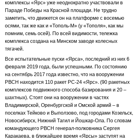
комплексы «Ярс» уже неоднократно участвовали в
Параде Победы на Красной площади. Не трудно
заметить, что движется он на платформе с восемью
осями, так же как и «Тополь‑М» (у «Тополя», как мы
помним, семь осей). По всей видимости, тележка
комплекса создана на Минском заводе колесных
тягачей.
Все испытательные пуски «Ярса», последний из них 6
февраля 2019 года, были успешными. По состоянию
на сентябрь 2017 года известно, что на вооружении
РВСН находится 110 ракет РС‑24 «Ярс». (90 ракетных
комплексов подвижного способа базирования и 20 –
шахтных). Стоят они на вооружении в частях
Владимирской, Оренбургской и Омской армий – в
поселках Тейково и Выползово, под городами Козельск,
Новосибирск, Нижний Тагил и Йошкар‑Ола. По словам
командующего РВСН генерал‑полковника Сергея
Каракаева, в ближайшее время «Ярсы» заступят на