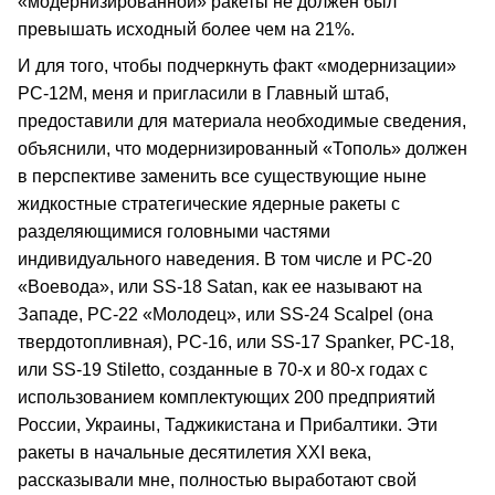
«модернизированной» ракеты не должен был
превышать исходный более чем на 21%.
И для того, чтобы подчеркнуть факт «модернизации»
РС‑12М, меня и пригласили в Главный штаб,
предоставили для материала необходимые сведения,
объяснили, что модернизированный «Тополь» должен
в перспективе заменить все существующие ныне
жидкостные стратегические ядерные ракеты с
разделяющимися головными частями
индивидуального наведения. В том числе и РС‑20
«Воевода», или SS‑18 Satan, как ее называют на
Западе, РС‑22 «Молодец», или SS‑24 Scalpel (она
твердотопливная), РС‑16, или SS‑17 Spanker, РС‑18,
или SS‑19 Stiletto, созданные в 70‑х и 80‑х годах с
использованием комплектующих 200 предприятий
России, Украины, Таджикистана и Прибалтики. Эти
ракеты в начальные десятилетия ХХI века,
рассказывали мне, полностью выработают свой