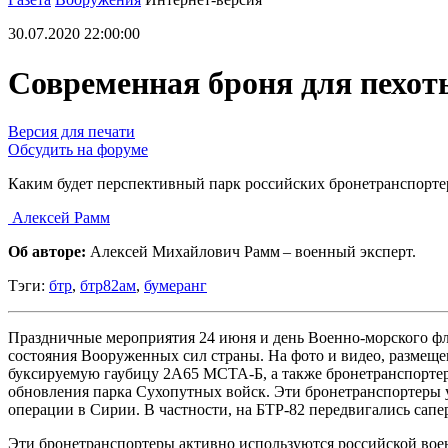
30.07.2020 22:00:00
Современная броня для пехот
Версия для печати
Обсудить на форуме
Каким будет перспективный парк российских бронетранспорте
Алексей Рамм
Об авторе:
Алексей Михайлович Рамм – военный эксперт.
Тэги:
бтр
,
бтр82ам
,
бумеранг
Праздничные мероприятия 24 июня и день Военно-морского фло
состояния Вооруженных сил страны. На фото и видео, размещ
буксируемую гаубицу 2А65 МСТА-Б, а также бронетранспортер
обновления парка Сухопутных войск. Эти бронетранспортеры 
операции в Сирии. В частности, на БТР-82 передвигались са
Эти бронетранспортеры активно используются российской вое