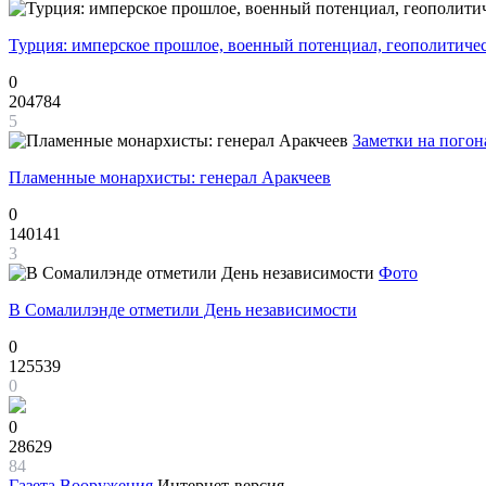
Турция: имперское прошлое, военный потенциал, геополитиче
0
204784
5
Заметки на погон
Пламенные монархисты: генерал Аракчеев
0
140141
3
Фото
В Сомалилэнде отметили День независимости
0
125539
0
0
28629
84
Газета
Вооружения
Интернет-версия