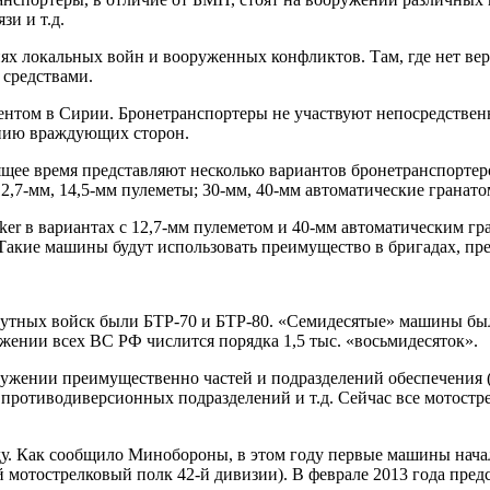
зи и т.д.
ях локальных войн и вооруженных конфликтов. Там, где нет ве
средствами.
нтом в Сирии. Бронетранспортеры не участвуют непосредственн
ению враждующих сторон.
щее время представляют несколько вариантов бронетранспортер
2,7-мм, 14,5-мм пулеметы; 30-мм, 40-мм автоматические гранато
er в вариантах с 12,7-мм пулеметом и 40-мм автоматическим гр
Такие машины будут использовать преимущество в бригадах, пре
тных войск были БТР-70 и БТР-80. «Семидесятые» машины были
ужении всех ВС РФ числится порядка 1,5 тыс. «восьмидесяток».
ужении преимущественно частей и подразделений обеспечения (в
противодиверсионных подразделений и т.д. Сейчас все мотостре
ду. Как сообщило Минобороны, в этом году первые машины нача
ий мотострелковый полк 42-й дивизии). В феврале 2013 года пр