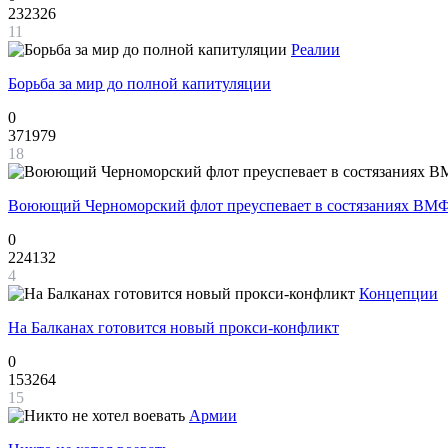
232326
11
Реалии
Борьба за мир до полной капитуляции
0
371979
18
Воюющий Черноморский флот преуспевает в состязаниях ВМФ
0
224132
4
Концепции
На Балканах готовится новый прокси-конфликт
0
153264
15
Армии