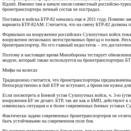
Идлиб. Именно там в начале июля совместный российско-туре
бронетранспортера личный состав не пострадал.
Поставка в войска БТР-82 началась еще в 2011 году. Помимо 
варианта БТР-82АМ. Считается, что на смену БТР-82 должны 
Формально на вооружении российских Сухопутных войск пока 
вооружении нескольких мотострелковых бригад и полков. Несмо
бронетранспортер. Но его главный недостаток – это достаточн
Поэтому в настоящее время Минобороны тестирует обновлен
модуле, который также используется на бронетранспортерах Б
Мифы на колесах
Традиционно считается, что бронетранспортеры предназначены
Непосредственно в бой БТР не вступают, а броня им нужна для 
Если посмотреть в Боевой устав Сухопутных войск, ч. 3-ю (ут
вооружения БУ не делает. БТР, так же как и БМП, действуют в
изменилась ситуация и в более современных боевых уставах Сух
Фактически задачи современных бронетранспортеров не отлич
быть устойчивыми на современном поле боя.
Но помимо мотострелковых батальонов, рот и взводов бронетр