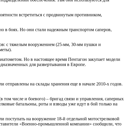
роятности встретиться с продвинутым противником,
о в боях. Но они стали надежным транспортом саперов,
ов: с тяжелым вооружением (25-мм, 30-мм пушки и
меты).
анатометом. Но в настоящее время Пентагон закупает модели
дназначенных для развертывания в Европе.
 отправлены на склады хранения еще в начале 2010-х годов.
 том числе и боевого) – бригад связи и управления, саперных
лковые батальоны, роты и взводы уже идут в бой только на
ли поступать на вооружение 18-й отдельной мотострелковой
едставители «Военно-промышленной компании» сообщили, что