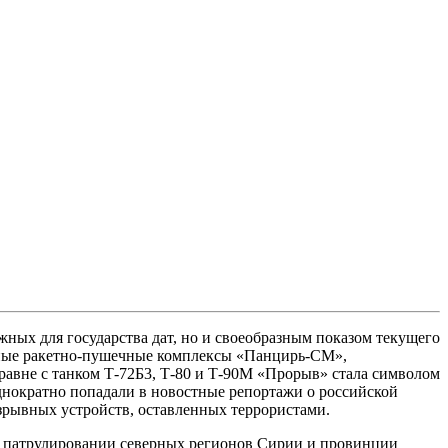
ных для государства дат, но и своеобразным показом текущего
тные ракетно-пушечные комплексы «Панцирь-СМ»,
авне с танком Т-72Б3, Т-80 и Т-90М «Прорыв» стала символом
днократно попадали в новостные репортажи о российской
зрывных устройств, оставленных террористами.
и патрулировании северных регионов Сирии и провинции