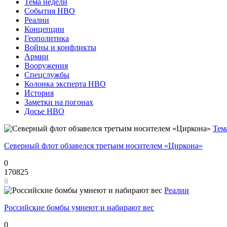
Тема недели
События НВО
Реалии
Концепции
Геополитика
Войны и конфликты
Армии
Вооружения
Спецслужбы
Колонка эксперта НВО
История
Заметки на погонах
Досье НВО
Тем
Северный флот обзавелся третьим носителем «Циркона»
0
170825
8
Реалии
Российские бомбы умнеют и набирают вес
0