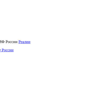
Реалии
 России