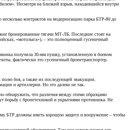
билем». Несмотря на близкий взрыв, находившийся внутри
о несколько контрактов на модернизацию парка БТР-80 до
кие бронированные тягачи МТ-ЛБ. Последние стоят на
войсках, «мотолыга»), – это полноценный гусеничный
инка получила 30-мм пушку, установленную в боевом
ехоты, фактически это гусеничный бронетранспортер.
 полю боя, а также их последующей эвакуации.
иации и артиллерии. Но это далеко не так.
жно обнаружить, что различия между этими образцами
дут борьбу с бронетехникой и укрытиями противника. Не
тому БТР должны иметь хорошую защиту и вооружение – чтобы
подразделений обеспечения. Там они используются для