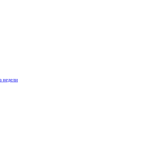
а недели