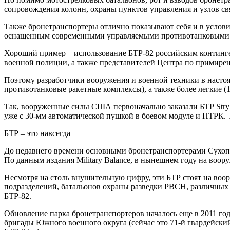
сопровождения колонн, охраны пунктов управления и узлов свя
Также бронетранспортеры отлично показывают себя и в услови
оснащенным современными управляемыми противотанковыми 
Хороший пример – использование БТР-82 российским континге
военной полиции, а также представителей Центра по примир
Поэтому разработчики вооружения и военной техники в настоя
противотанковые ракетные комплексы), а также более легкие (1
Так, вооруженные силы США первоначально заказали БТР Stryk
уже с 30-мм автоматической пушкой в боевом модуле и ПТРК. 
БТР – это навсегда
До недавнего времени основными бронетранспортерами Сухопу
По данным издания Military Balance, в нынешнем году на воор
Несмотря на столь внушительную цифру, эти БТР стоят на воор
подразделений, батальонов охраны разведки РВСН, различных 
БТР-82.
Обновление парка бронетранспортеров началось еще в 2011 го
бригады Южного военного округа (сейчас это 71-й гвардейск