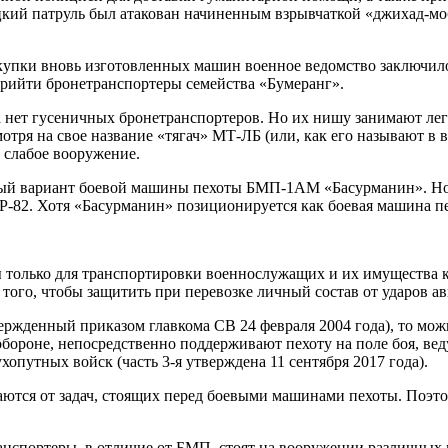
цкий патруль был атакован начиненным взрывчаткой «джихад-мо
закупки вновь изготовленных машин военное ведомство заключил
прийти бронетранспортеры семейства «Бумеранг».
нет гусеничных бронетранспортеров. Но их нишу занимают лег
тря на свое название «тягач» МТ-ЛБ (или, как его называют в 
о слабое вооружение.
ный вариант боевой машины пехоты БМП-1АМ «Басурманин». Нов
ТР-82. Хотя «Басурманин» позиционируется как боевая машина п
 только для транспортировки военнослужащих и их имущества к
того, чтобы защитить при перевозке личный состав от ударов ав
вержденный приказом главкома СВ 24 февраля 2004 года), то мо
 обороне, непосредственно поддерживают пехоту на поле боя, ве
опутных войск (часть 3-я утверждена 11 сентября 2017 года).
аются от задач, стоящих перед боевыми машинами пехоты. Поэ
анспортеры, в отличие от БМП, стоят на вооружении различных 