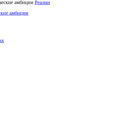
Реалии
ские амбиции
ах