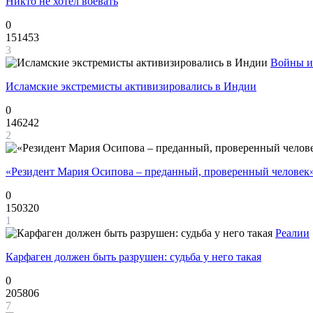
Никто не хотел воевать
0
151453
3
Войны и
Исламские экстремисты активизировались в Индии
0
146242
2
«Резидент Мария Осипова – преданный, проверенный человек
0
150320
1
Реалии
Карфаген должен быть разрушен: судьба у него такая
0
205806
7