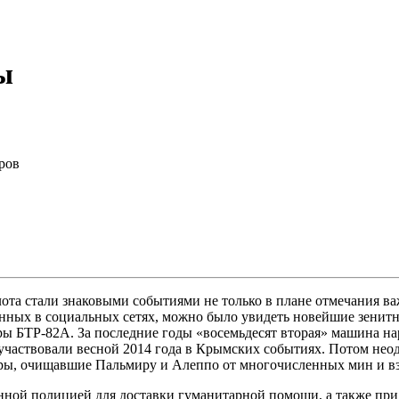
ы
ров
та стали знаковыми событиями не только в плане отмечания важ
енных в социальных сетях, можно было увидеть новейшие зени
ы БТР-82А. За последние годы «восемьдесят вторая» машина нар
участвовали весной 2014 года в Крымских событиях. Потом нео
перы, очищавшие Пальмиру и Алеппо от многочисленных мин и в
нной полицией для доставки гуманитарной помощи, а также пр