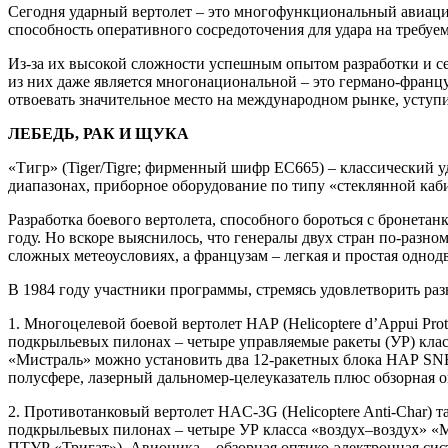
Сегодня ударный вертолет – это многофункциональный авиацио
способность оперативного сосредоточения для удара на треб
Из-за их высокой сложности успешным опытом разработки и се
из них даже является многонациональной – это германо-франц
отвоевать значительное место на международном рынке, уступ
ЛЕБЕДЬ, РАК И ЩУКА
«Тигр» (Tiger/Tigre; фирменный шифр EC665) – классический 
диапазонах, приборное оборудование по типу «стеклянной каб
Разработка боевого вертолета, способного бороться с бронета
году. Но вскоре выяснилось, что генералы двух стран по-разно
сложных метеоусловиях, а французам – легкая и простая однод
В 1984 году участники программы, стремясь удовлетворить ра
1. Многоцелевой боевой вертолет НАР (Helicoptere d’Appui Pr
подкрыльевых пилонах – четыре управляемые ракеты (УР) клас
«Мистраль» можно установить два 12-ракетных блока НАР SNE
полусфере, лазерный дальномер-целеуказатель плюс обзорная о
2. Противотанковый вертолет HAC-3G (Helicoptere Anti-Char) 
подкрыльевых пилонах – четыре УР класса «воздух–воздух» «
ПТУР «Тригат»). Авионика – обзорная оптико-электронная сис