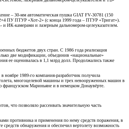
жение – 30-мм автоматическая пушка GIAT FV-30781 (150
2×4 ПУ ПТУР «Хот-2» (с конца 1999 года – ПТУР «Тригат»).
ТВ- и ИК-камерами и лазерным дальномером-целеуказателем.
военных бюджетов двух стран. С 1986 года реализация
только две модификации, объединив «национальные»
ния ее оценивалась в 1,1 млрд долл. Продолжались также
 в ноябре 1989-го компания-разработчик получила
ертолета, многоцелевой машины и трех невооруженных машин в
во французском Мариньяне и в немецком Донаувёрте.
тов, что позволяло рассеивать значительную часть
ами противника и применения по нему средств поражения, в
те средств обнаружения и обеспечил вертолету возможность