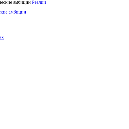
Реалии
ские амбиции
ах