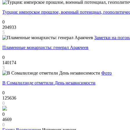
Турция: имперское прошлое, военный потенциал, геополитиче
0
204933
5
Заметки на погон
Пламенные монархисты: генерал Аракчеев
0
140174
3
Фото
В Сомалилэнде отметили День независимости
0
125636
0
0
4669
0
Газета
Вооружения
Интернет-версия