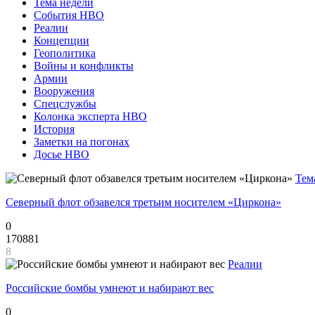
Тема недели
События НВО
Реалии
Концепции
Геополитика
Войны и конфликты
Армии
Вооружения
Спецслужбы
Колонка эксперта НВО
История
Заметки на погонах
Досье НВО
Тем
Северный флот обзавелся третьим носителем «Циркона»
0
170881
8
Реалии
Российские бомбы умнеют и набирают вес
0