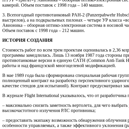
камерой. Объем поставок с 1998 года – 140 машин.
3. Всепогодный противотанковый PAH-2 (Panzerpabwehr Hubsch
выстрелов), а на подкрыльевых пилонах – четыре УР класса «в
Авионика – обзорная оптико-электронная система в носовой ча
Объем поставок с 1998 года – 212 машин.
ИСТОРИЯ СОЗДАНИЯ
Стоимость работ по всем трем проектам оценивалась в 2,36 мл
программы замедлилась. Лишь 13 ноября 1987 года стороны п
противотанковые версии в единую САТН (Common Anti-Tank Hel
работы и над французской многоцелевой модификацией.
В мае 1989 года была сформирована специальная рабочая груп
полноценный контракт на разработку перспективного ударног
качестве стендов для испытаний). Контракт предусматривал з
В журнале Flight International указывалось, что от разработчи
– максимально снизить заметность вертолета, для чего выбрат
высокочастотного излучения РЛС противника;
– предоставить экипажу возможность обнаружения облучения 
особенности управляемых, а также эффективного уклонения (р