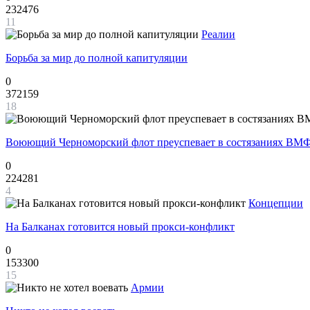
232476
11
Реалии
Борьба за мир до полной капитуляции
0
372159
18
Воюющий Черноморский флот преуспевает в состязаниях ВМФ
0
224281
4
Концепции
На Балканах готовится новый прокси-конфликт
0
153300
15
Армии