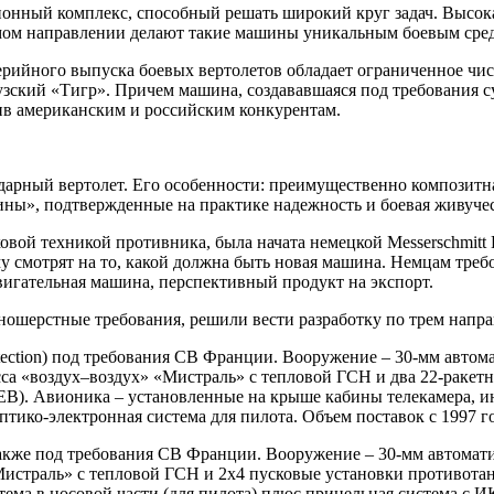
нный комплекс, способный решать широкий круг задач. Высокая
уемом направлении делают такие машины уникальным боевым сре
рийного выпуска боевых вертолетов обладает ограниченное числ
узский «Тигр». Причем машина, создававшаяся под требования с
ив американским и российским конкурентам.
ударный вертолет. Его особенности: преимущественно композитн
ины», подтвержденные на практике надежность и боевая живучес
нковой техникой противника, была начата немецкой Messerschmit
му смотрят на то, какой должна быть новая машина. Немцам треб
вигательная машина, перспективный продукт на экспорт.
зношерстные требования, решили вести разработку по трем напр
otection) под требования СВ Франции. Вооружение – 30-мм автом
са «воздух–воздух» «Мистраль» с тепловой ГСН и два 22-ракет
B). Авионика – установленные на крыше кабины телекамера, ин
птико-электронная система для пилота. Объем поставок с 1997 г
также под требования СВ Франции. Вооружение – 30-мм автомати
Мистраль» с тепловой ГСН и 2х4 пусковые установки противота
тема в носовой части (для пилота) плюс прицельная система с 