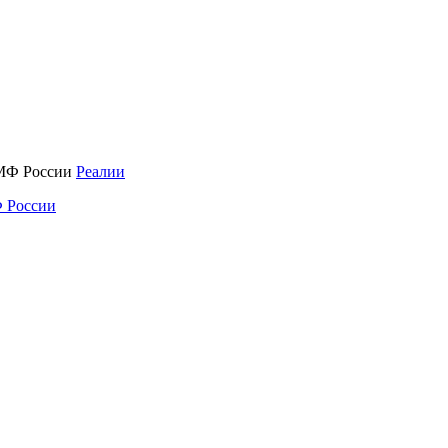
Реалии
 России