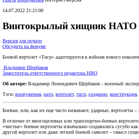
14.07.2022 21:21:00
Винтокрылый хищник НАТО
Версия для печати
Обсудить на форуме
Боевой вертолет «Тигр» адаптируется к войнам нового поколе
Владимир Щербаков
Заместитель ответственного редактора НВО
Об авторе:
Владимир Леонидович Щербаков – военный эксперт,
Тэги:
вооружения
,
нато
,
вертолет
,
тигр
,
создание
,
конструкция
Боевые, или, как их еще часто называют, ударные, вертолеты
В отличие от многоцелевых или транспортно-боевых вертолето
«чистые» боевые вертолеты изначально создавались сугубо ка
другой вертолет или даже легкий боевой самолет – смысл сущ