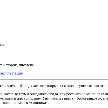
ния
 историк, писатель.
,
эксплуатация
 – это отдельный подкласс винтокрылых машин, существенно отли
в, которые хоть и обладают иногда, как российские машины се
к «машины для убийства». Уничтожить врага – бронетанковую и 
ествования такого «хищника».