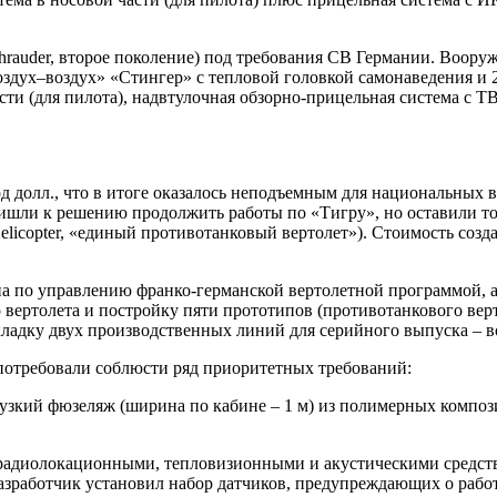
rauder, второе поколение) под требования СВ Германии. Воору
оздух–воздух» «Стингер» с тепловой головкой самонаведения и 
сти (для пилота), надвтулочная обзорно-прицельная система с 
рд долл., что в итоге оказалось неподъемным для национальных 
ришли к решению продолжить работы по «Тигру», но оставили 
icopter, «единый противотанковый вертолет»). Стоимость созда
па по управлению франко-германской вертолетной программой, а
о вертолета и постройку пяти прототипов (противотанкового в
акладку двух производственных линий для серийного выпуска – 
ка потребовали соблюсти ряд приоритетных требований:
ь узкий фюзеляж (ширина по кабине – 1 м) из полимерных компози
радиолокационными, тепловизионными и акустическими средств
азработчик установил набор датчиков, предупреждающих о рабо