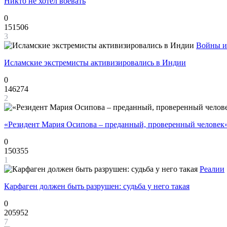
Никто не хотел воевать
0
151506
3
Войны и
Исламские экстремисты активизировались в Индии
0
146274
2
«Резидент Мария Осипова – преданный, проверенный человек
0
150355
1
Реалии
Карфаген должен быть разрушен: судьба у него такая
0
205952
7