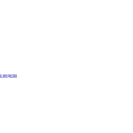
а недели