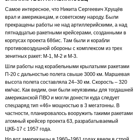
Самое интересное, что Никита Сергеевич Хрущёв
врал и американцам, и советскому народу. Были
прекращены работы не над артиллерийскими, а над
пятнадцатью ракетными крейсерами, созданными в
корпусах проекта 68бис. Там были и корабли
противовоздушной обороны с комплексом из трех
зенитных ракет: М-1, М-2 и М-3.
Шли работы над корабельными крылатыми ракетами
П-20 с дальностью полета свыше 3000 км. Маршевая
высота полета составляла 24–30 км. Скорость – 320
км/час. Как видим, они были неуязвимы для тогдашней
американской ПВО и могли донести куда следует
спецзаряд тип «46» мощностью в 3 мегатонны. В
частности, планировалось вооружить такими ракетами
атомный крейсер проекта 63, разрабатываемый
ЦКБ-17 с 1957 года.
Но вот американцы в 1960–1961 годах ввели в строй