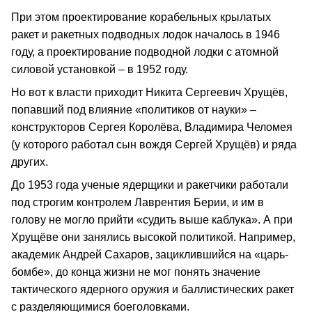
При этом проектирование корабельных крылатых
ракет и ракетных подводных лодок началось в 1946
году, а проектирование подводной лодки с атомной
силовой установкой – в 1952 году.
Но вот к власти приходит Никита Сергеевич Хрущёв,
попавший под влияние «политиков от науки» –
конструкторов Сергея Королёва, Владимира Челомея
(у которого работал сын вождя Сергей Хрущёв) и ряда
других.
До 1953 года ученые ядерщики и ракетчики работали
под строгим контролем Лаврентия Берии, и им в
голову не могло прийти «судить выше каблука». А при
Хрущёве они занялись высокой политикой. Например,
академик Андрей Сахаров, зациклившийся на «царь-
бомбе», до конца жизни не мог понять значение
тактического ядерного оружия и баллистических ракет
с разделяющимися боеголовками.