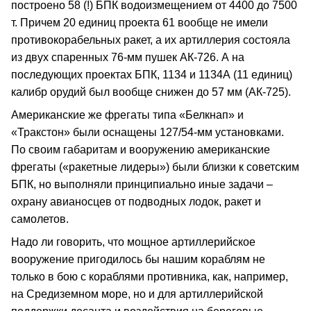
построено 58 (!) БПК водоизмещением от 4400 до 7500
т. Причем 20 единиц проекта 61 вообще не имели
противокорабельных ракет, а их артиллерия состояла
из двух спаренных 76-мм пушек АК-726. А на
последующих проектах БПК, 1134 и 1134А (11 единиц)
калибр орудий был вообще снижен до 57 мм (АК-725).
Американские же фрегаты типа «Белкнап» и
«Тракстон» были оснащены 127/54-мм установками.
По своим габаритам и вооружению американские
фрегаты («ракетные лидеры») были близки к советским
БПК, но выполняли принципиально иные задачи –
охрану авианосцев от подводных лодок, ракет и
самолетов.
Надо ли говорить, что мощное артиллерийское
вооружение пригодилось бы нашим кораблям не
только в бою с кораблями противника, как, например,
на Средиземном море, но и для артиллерийской