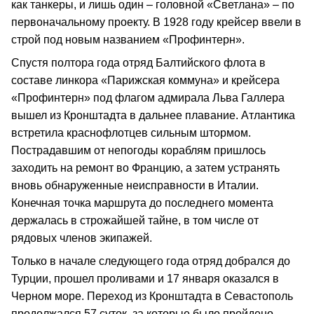
как танкеры, и лишь один – головной «Светлана» – по
первоначальному проекту. В 1928 году крейсер ввели в
строй под новым названием «Профинтерн».
Спустя полтора года отряд Балтийского флота в
составе линкора «Парижская коммуна» и крейсера
«Профинтерн» под флагом адмирала Льва Галлера
вышел из Кронштадта в дальнее плавание. Атлантика
встретила краснофлотцев сильным штормом.
Пострадавшим от непогоды кораблям пришлось
заходить на ремонт во Францию, а затем устранять
вновь обнаруженные неисправности в Италии.
Конечная точка маршрута до последнего момента
держалась в строжайшей тайне, в том числе от
рядовых членов экипажей.
Только в начале следующего года отряд добрался до
Турции, прошел проливами и 17 января оказался в
Черном море. Переход из Кронштадта в Севастополь
продолжался 57 суток, за которые было пройдено