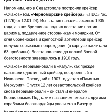
Напомним, что в Севастополе построили крейсер
«Очаков» (см.
«Черноморские крейсера»
, «НВО» №1
(1276) от 12.01.24). Испытания начались осенью 1905
года, а в ноябре экипаж поднял восстание против
царизма, подавленное сторонниками монархии. От
огня броненосцев и крепостной артиллерии крейсер
получил серьезные повреждения (в корпусе насчитали
63 пробоины). Восстановление до полной боевой
боеготовности завершилось в 1910 году.
«Очаков» переименовали в «Кагул», как прежде
называли однотипный крейсер, построенный в
Николаеве. Последний в 1907 году стал «Памятью
Меркурия». Спустя 12 лет севастопольский крейсер
снова переименовали – он стал «Генералом
Корниловым». Под таким названием вместе с другими
кораблями белогвардейцы увели его в Бизерту.