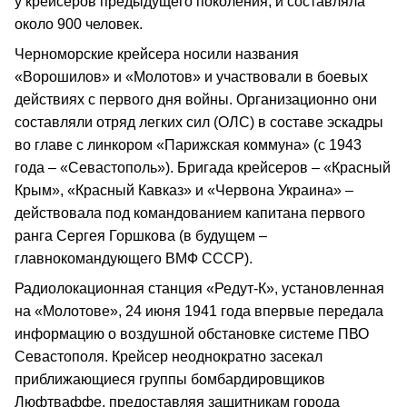
у крейсеров предыдущего поколения, и составляла
около 900 человек.
Черноморские крейсера носили названия
«Ворошилов» и «Молотов» и участвовали в боевых
действиях с первого дня войны. Организационно они
составляли отряд легких сил (ОЛС) в составе эскадры
во главе с линкором «Парижская коммуна» (с 1943
года – «Севастополь»). Бригада крейсеров – «Красный
Крым», «Красный Кавказ» и «Червона Украина» –
действовала под командованием капитана первого
ранга Сергея Горшкова (в будущем –
главнокомандующего ВМФ СССР).
Радиолокационная станция «Редут-К», установленная
на «Молотове», 24 июня 1941 года впервые передала
информацию о воздушной обстановке системе ПВО
Севастополя. Крейсер неоднократно засекал
приближающиеся группы бомбардировщиков
Люфтваффе, предоставляя защитникам города