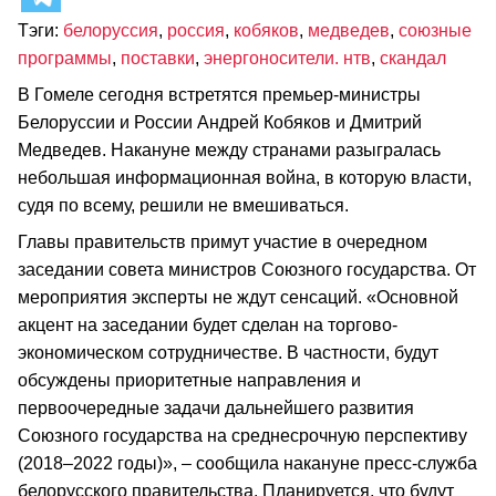
Тэги:
белоруссия
,
россия
,
кобяков
,
медведев
,
союзные
программы
,
поставки
,
энергоносители. нтв
,
скандал
В Гомеле сегодня встретятся премьер-министры
Белоруссии и России Андрей Кобяков и Дмитрий
Медведев. Накануне между странами разыгралась
небольшая информационная война, в которую власти,
судя по всему, решили не вмешиваться.
Главы правительств примут участие в очередном
заседании совета министров Союзного государства. От
мероприятия эксперты не ждут сенсаций. «Основной
акцент на заседании будет сделан на торгово-
экономическом сотрудничестве. В частности, будут
обсуждены приоритетные направления и
первоочередные задачи дальнейшего развития
Союзного государства на среднесрочную перспективу
(2018–2022 годы)», – сообщила накануне пресс-служба
белорусского правительства. Планируется, что будут