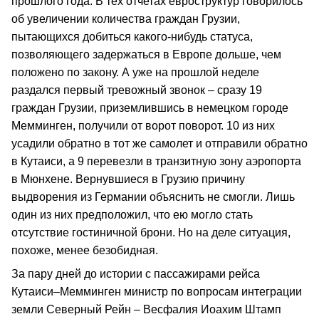
прошлого года. В тех отчетах евроструктур говорилось
об увеличении количества граждан Грузии,
пытающихся добиться какого-нибудь статуса,
позволяющего задержаться в Европе дольше, чем
положено по закону. А уже на прошлой неделе
раздался первый тревожный звонок – сразу 19
граждан Грузии, приземлившись в немецком городе
Мемминген, получили от ворот поворот. 10 из них
усадили обратно в тот же самолет и отправили обратно
в Кутаиси, а 9 перевезли в транзитную зону аэропорта
в Мюнхене. Вернувшиеся в Грузию причину
выдворения из Германии объяснить не смогли. Лишь
один из них предположил, что ею могло стать
отсутствие гостиничной брони. Но на деле ситуация,
похоже, менее безобидная.
За пару дней до истории с пассажирами рейса
Кутаиси–Мемминген министр по вопросам интеграции
земли Северный Рейн – Весфалия Иоахим Штамп