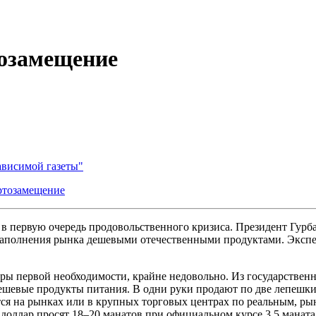
тозамещение
ависимой газеты"
ртозамещение
 в первую очередь продовольственного кризиса. Президент Гур
наполнения рынка дешевыми отечественными продуктами. Экспер
ы первой необходимости, крайне недовольно. Из государственны
ешевые продукты питания. В одни руки продают по две лепешки 
тся на рынках или в крупных торговых центрах по реальным, ры
доллар просят 18–20 манатов при официальном курсе 3,5 маната 