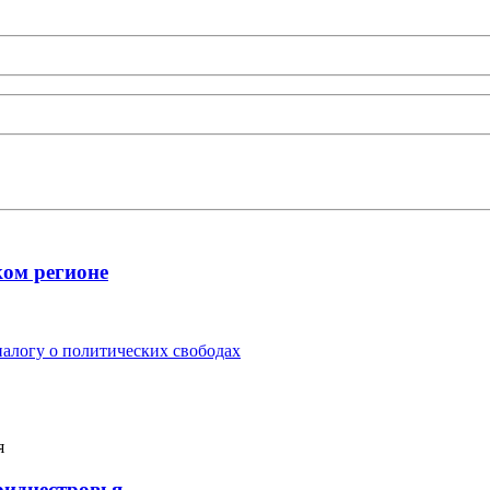
ком регионе
алогу о политических свободах
риднестровья