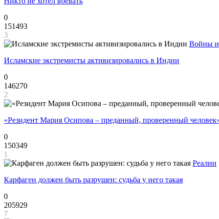
Никто не хотел воевать
0
151493
3
Войны и
Исламские экстремисты активизировались в Индии
0
146270
2
«Резидент Мария Осипова – преданный, проверенный человек
0
150349
1
Реалии
Карфаген должен быть разрушен: судьба у него такая
0
205929
7