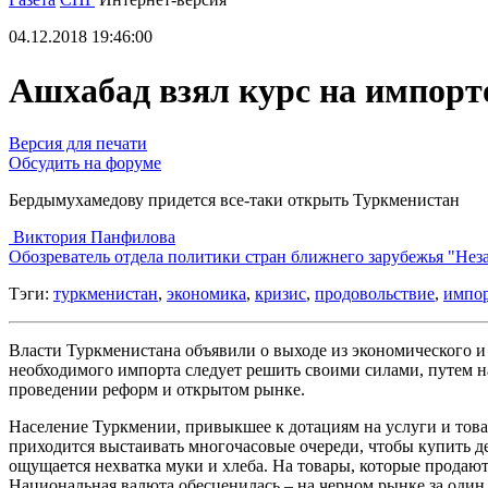
04.12.2018 19:46:00
Ашхабад взял курс на импор
Версия для печати
Обсудить на форуме
Бердымухамедову придется все-таки открыть Туркменистан
Виктория Панфилова
Обозреватель отдела политики стран ближнего зарубежья "Нез
Тэги:
туркменистан
,
экономика
,
кризис
,
продовольствие
,
импо
Власти Туркменистана объявили о выходе из экономического и
необходимого импорта следует решить своими силами, путем 
проведении реформ и открытом рынке.
Население Туркмении, привыкшее к дотациям на услуги и товар
приходится выстаивать многочасовые очереди, чтобы купить д
ощущается нехватка муки и хлеба. На товары, которые продаю
Национальная валюта обесценилась – на черном рынке за один 