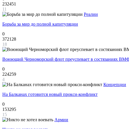
232451
11
Реалии
Борьба за мир до полной капитуляции
0
372128
18
Воюющий Черноморский флот преуспевает в состязаниях ВМФ
0
224259
4
Концепции
На Балканах готовится новый прокси-конфликт
0
153295
15
Армии