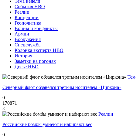
Тема недели
События НВО
Реалии
Концепции
Геополитика
Войны и конфликты
Армии
Вооружения
Спецслужбы
Колонка эксперта НВО
История
Заметки на погонах
Досье НВО
Тем
Северный флот обзавелся третьим носителем «Циркона»
0
170871
8
Реалии
Российские бомбы умнеют и набирают вес
0