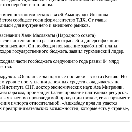
аются перебои с топливом.
и и внешнеэкономических связей Амандурды Ишанова
б этом сообщает госинформагентство ТДХ. От главы
одимой для внутреннего и внешнего рынков.
 заседании Халк Маслахаты (Народного совета)
а счет интенсивного развития отраслей и диверсификации
е значение». Он пообещал повышение заработной платы,
ходов государственного бюджета, заявил туркменский лидер.
сходная части госбюджета следующего года равны 84 млрд
ьства.
ыручки. «Основные экспортные поставки – это газ Китаю. Но
аком уровне поступления денежных средств складывается не
ки Института СНГ, доктор экономических наук Аза Мигранян.
аким образом, произойдет балансирование платежных ресурсов.
льку качество производимой продукции низкое, ее ассортимент
ижения импорта относительной. «Ашхабаду вряд ли удастся
 предпринимательских возможностей, которые есть у страны»,