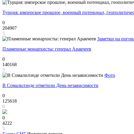
Турция: имперское прошлое, военный потенциал, геополитиче
0
204907
5
Заметки на погон
Пламенные монархисты: генерал Аракчеев
0
140168
3
Фото
В Сомалилэнде отметили День независимости
0
125618
0
0
4222
5
Газета
СНГ
Интернет-версия