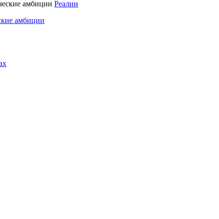
Реалии
ские амбиции
ах