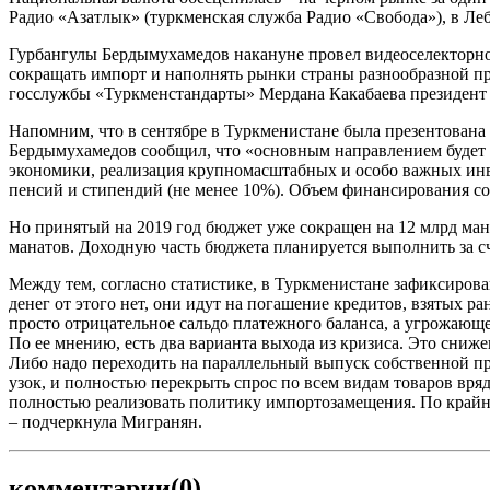
Радио «Азатлык» (туркменская служба Радио «Свобода»), в Ле
Гурбангулы Бердымухамедов накануне провел видеоселекторно
сокращать импорт и наполнять рынки страны разнообразной п
госслужбы «Туркменстандарты» Мердана Какабаева президент 
Напомним, что в сентябре в Туркменистане была презентована 
Бердымухамедов сообщил, что «основным направлением будет 
экономики, реализация крупномасштабных и особо важных ин
пенсий и стипендий (не менее 10%). Объем финансирования со
Но принятый на 2019 год бюджет уже сокращен на 12 млрд ман
манатов. Доходную часть бюджета планируется выполнить за сч
Между тем, согласно статистике, в Туркменистане зафиксиров
денег от этого нет, они идут на погашение кредитов, взятых р
просто отрицательное сальдо платежного баланса, а угрожающ
По ее мнению, есть два варианта выхода из кризиса. Это сниж
Либо надо переходить на параллельный выпуск собственной пр
узок, и полностью перекрыть спрос по всем видам товаров вря
полностью реализовать политику импортозамещения. По крайне
– подчеркнула Мигранян.
комментарии
(0)