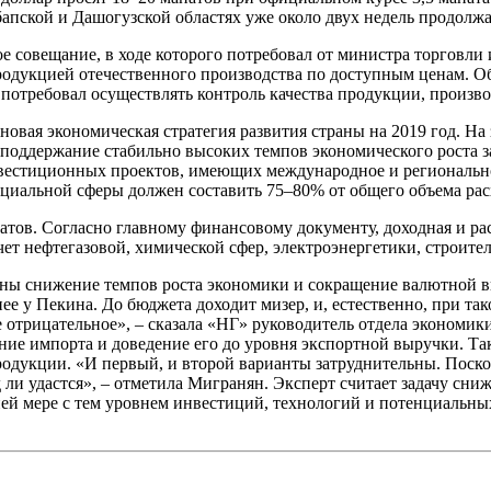
бапской и Дашогузской областях уже около двух недель продолж
е совещание, в ходе которого потребовал от министра торговл
родукцией отечественного производства по доступным ценам. О
потребовал осуществлять контроль качества продукции, произв
новая экономическая стратегия развития страны на 2019 год. На
поддержание стабильно высоких темпов экономического роста з
вестиционных проектов, имеющих международное и регионально
циальной сферы должен составить 75–80% от общего объема рас
атов. Согласно главному финансовому документу, доходная и ра
ет нефтегазовой, химической сфер, электроэнергетики, строител
аны снижение темпов роста экономики и сокращение валютной в
анее у Пекина. До бюджета доходит мизер, и, естественно, при т
е отрицательное», – сказала «НГ» руководитель отдела экономи
ение импорта и доведение его до уровня экспортной выручки. Т
одукции. «И первый, и второй варианты затруднительны. Поско
д ли удастся», – отметила Мигранян. Эксперт считает задачу сн
й мере с тем уровнем инвестиций, технологий и потенциальных