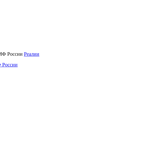
Реалии
 России