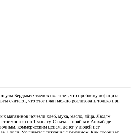
бангулы Бердымухамедов полагает, что проблему дефицита
ты считают, что этот план можно реализовать только при
х магазинов исчезли хлеб, мука, масло, яйца. Людям
стоимостью по 1 манату. С начала ноября в Ашхабаде
ночным, коммерческим ценам, денег у людей нет.
за 1 долл. Ухудшается ситуация с бензином. Как сообщает