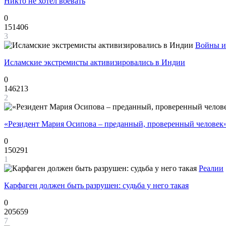
Никто не хотел воевать
0
151406
3
Войны и
Исламские экстремисты активизировались в Индии
0
146213
2
«Резидент Мария Осипова – преданный, проверенный человек
0
150291
1
Реалии
Карфаген должен быть разрушен: судьба у него такая
0
205659
7