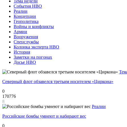
Тема недели
События НВО
Реалии
Концепции
Геополитика
Войны и конфликты
Армии
Вооружения
Спецслужбы
Колонка эксперта НВО
История
Заметки на погонах
Досье НВО
Тем
Северный флот обзавелся третьим носителем «Циркона»
0
170776
8
Реалии
Российские бомбы умнеют и набирают вес
0