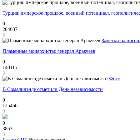
Турция: имперское прошлое, военный потенциал, геополитиче
0
204637
5
Заметки на погон
Пламенные монархисты: генерал Аракчеев
0
140115
3
Фото
В Сомалилэнде отметили День независимости
0
125466
0
0
3853
0
Газета
СНГ
Интернет-версия