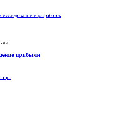
 исследований и разработок
ащение прибыли
еницы