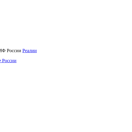
Реалии
 России