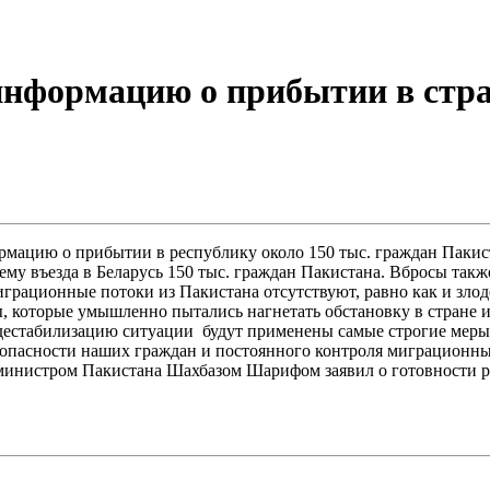
нформацию о прибытии в стран
мацию о прибытии в республику около 150 тыс. граждан Пакист
ему въезда в Беларусь 150 тыс. граждан Пакистана. Вбросы такж
грационные потоки из Пакистана отсутствуют, равно как и злод
, которые умышленно пытались нагнетать обстановку в стране
дестабилизацию ситуации будут применены самые строгие меры 
опасности наших граждан и постоянного контроля миграционных
министром Пакистана Шахбазом Шарифом заявил о готовности ре