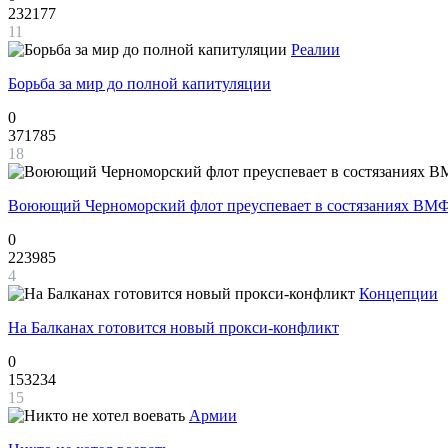
232177
11
Реалии
Борьба за мир до полной капитуляции
0
371785
18
Воюющий Черноморский флот преуспевает в состязаниях ВМФ
0
223985
4
Концепции
На Балканах готовится новый прокси-конфликт
0
153234
15
Армии