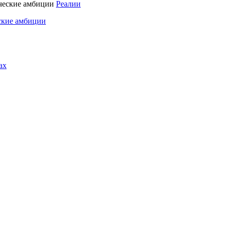
Реалии
ские амбиции
ах