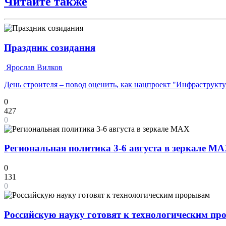
Читайте также
Праздник созидания
Ярослав Вилков
День строителя – повод оценить, как нацпроект "Инфраструкт
0
427
0
Региональная политика 3-6 августа в зеркале M
0
131
0
Российскую науку готовят к технологическим п