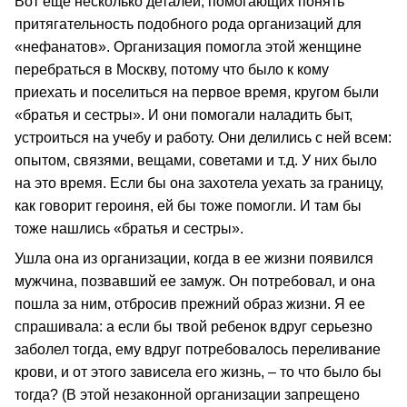
Вот еще несколько деталей, помогающих понять
притягательность подобного рода организаций для
«нефанатов». Организация помогла этой женщине
перебраться в Москву, потому что было к кому
приехать и поселиться на первое время, кругом были
«братья и сестры». И они помогали наладить быт,
устроиться на учебу и работу. Они делились с ней всем:
опытом, связями, вещами, советами и т.д. У них было
на это время. Если бы она захотела уехать за границу,
как говорит героиня, ей бы тоже помогли. И там бы
тоже нашлись «братья и сестры».
Ушла она из организации, когда в ее жизни появился
мужчина, позвавший ее замуж. Он потребовал, и она
пошла за ним, отбросив прежний образ жизни. Я ее
спрашивала: а если бы твой ребенок вдруг серьезно
заболел тогда, ему вдруг потребовалось переливание
крови, и от этого зависела его жизнь, – то что было бы
тогда? (В этой незаконной организации запрещено