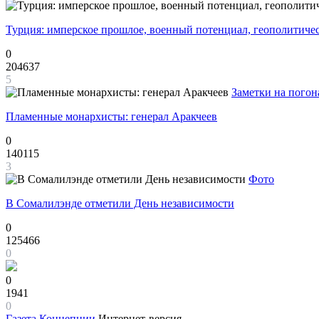
Турция: имперское прошлое, военный потенциал, геополитиче
0
204637
5
Заметки на погон
Пламенные монархисты: генерал Аракчеев
0
140115
3
Фото
В Сомалилэнде отметили День независимости
0
125466
0
0
1941
0
Газета
Концепции
Интернет-версия