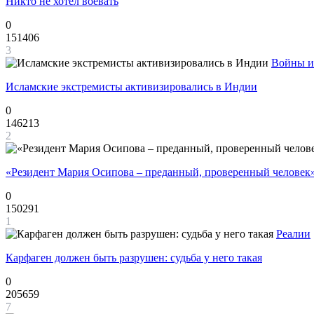
Никто не хотел воевать
0
151406
3
Войны и
Исламские экстремисты активизировались в Индии
0
146213
2
«Резидент Мария Осипова – преданный, проверенный человек
0
150291
1
Реалии
Карфаген должен быть разрушен: судьба у него такая
0
205659
7