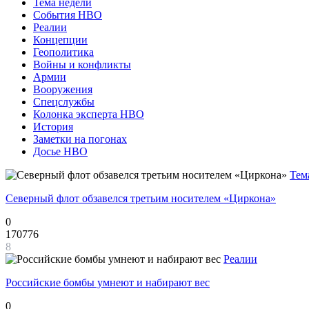
Тема недели
События НВО
Реалии
Концепции
Геополитика
Войны и конфликты
Армии
Вооружения
Спецслужбы
Колонка эксперта НВО
История
Заметки на погонах
Досье НВО
Тем
Северный флот обзавелся третьим носителем «Циркона»
0
170776
8
Реалии
Российские бомбы умнеют и набирают вес
0