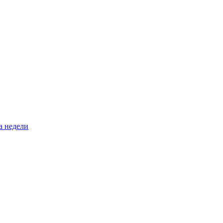
а недели