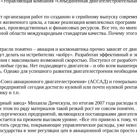
 «Управляющая компания «Объединенная двигателестроительна
 организация работ по созданию и серийному выпуску совреме
 жизненного цикла, а также реализация комплексных программ 
ных, производственных и финансовых ресурсов. Все это, по мне
ной области международным стандартам качества. Почему этого 
асли понятно – авиация и космонавтика прочно зависят от двига
гут делать на истребителях «кобру». Разработан эффективный и
яния с максимально возможной скоростью. Поступил от разработ
 любые грузы. Нет подходящего двигателя – и обо всем вышепер
ь. Однако для успешного развития двигателестроения необходим
Союз авиационного двигателестроения» (АССАД) и генеральног
предприятий сегодня достигло нулевой или почти нулевой рента
ику и т.п.
й завод» Михаила Дическула, по итогам 2007 года расходы по о
ом по ряду материалов такой резкий рост не совсем понятен. А 
лургических предприятий, являющихся поставщиками двигателест
остается на прежнем высоком уровне. «Все это привело к тому, 
ботать средства, покрывающие управленческие расходы, уже нев
осударства в зоне регуляции цен в авиационной отрасли просто