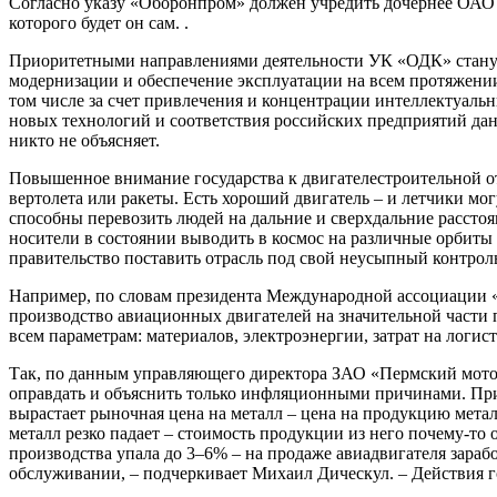
Согласно указу «Оборонпром» должен учредить дочернее ОАО
которого будет он сам. .
Приоритетными направлениями деятельности УК «ОДК» станут
модернизации и обеспечение эксплуатации на всем протяжении
том числе за счет привлечения и концентрации интеллектуаль
новых технологий и соответствия российских предприятий дан
никто не объясняет.
Повышенное внимание государства к двигателестроительной отр
вертолета или ракеты. Есть хороший двигатель – и летчики мо
способны перевозить людей на дальние и сверхдальние рассто
носители в состоянии выводить в космос на различные орбиты
правительство поставить отрасль под свой неусыпный контрол
Например, по словам президента Международной ассоциации «
производство авиационных двигателей на значительной части 
всем параметрам: материалов, электроэнергии, затрат на логист
Так, по данным управляющего директора ЗАО «Пермский моторны
оправдать и объяснить только инфляционными причинами. При эт
вырастает рыночная цена на металл – цена на продукцию метал
металл резко падает – стоимость продукции из него почему-то 
производства упала до 3–6% – на продаже авиадвигателя зара
обслуживании, – подчеркивает Михаил Дическул. – Действия г