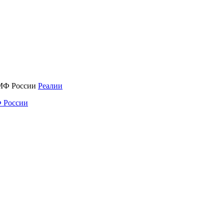
Реалии
 России