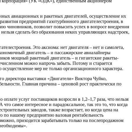
я корпорация» (УК «ОДК»), единственным акционером
нных авиационных и ракетных двигателей, осуществление их
развития предприятий газотурбинного двигателестроения, в
нию чиновников, позволит повысить успех в вопросе внедрения
нельзя сделать без образования неких управляющих надстроек,
телестроения. Это аксиома: нет двигателя – нет и самолета,
 экономичный двигатель – и пассажирские авиалайнеры
чиков мощный ракетный двигатель – и гигантские ракеты-
ечисленном можно напрочь забыть. Потому и старается
о осуществление мер не только организационного характера.
о директора выставки «Двигатели» Виктора Чуйко,
бельности. Главная причина – ценовой рост практически по
плате услуг поставщиков возросли в 1,2–1,7 раза, что нельзя
что самое интересное и парадоксальное, так это то, что когда
роительных заводов, также возрастает, но когда цена на
что по нашему предприятию валовая рентабельность
озможно, приходится зарабатывать только на послепродажном
 необходимы».