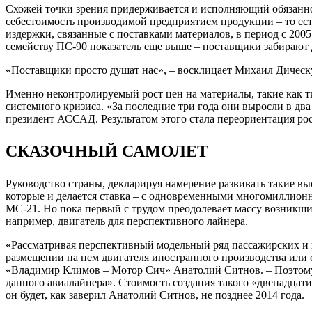
Схожей точки зрения придерживается и исполняющий обязанн
себестоимость производимой предприятием продукции – то ест
издержки, связанные с поставками материалов, в период с 200
семейству ПС-90 показатель еще выше – поставщики забирают 
«Поставщики просто душат нас», – восклицает Михаил Дическ
Именно неконтролируемый рост цен на материалы, такие как 
системного кризиса. «За последние три года они выросли в два
президент АССАД. Результатом этого стала переориентация рос
СКАЗОЧНЫЙ САМОЛЕТ
Руководство страны, декларируя намерение развивать такие в
которые и делается ставка – с одновременными многомиллион
МС-21. Но пока первый с трудом преодолевает массу возникших
например, двигатель для перспективного лайнера.
«Рассматривая перспективный модельный ряд пассажирских и г
размещении на нем двигателя иностранного производства или 
«Владимир Климов – Мотор Сич» Анатолий Ситнов. – Поэтому 
данного авиалайнера». Стоимость создания такого «двенадцати
он будет, как заверил Анатолий Ситнов, не позднее 2014 года.