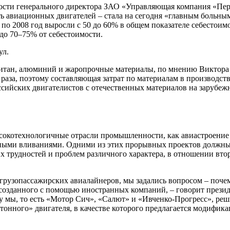
ости генерального директора ЗАО «Управляющая компания «Пе
ь авиационных двигателей – стала на сегодня «главным больным
5 по 2008 год выросли с 50 до 60% в общем показателе себесто
до 70–75% от себестоимости.
ул.
титан, алюминий и жаропрочные материалы, по мнению Виктора 
 раза, поэтому составляющая затрат по материалам в производст
сийских двигателистов с отечественных материалов на зарубежны
ысокотехнологичные отрасли промышленности, как авиастроение
ными вливаниями. Одними из этих прорывных проектов должны 
 трудностей и проблем различного характера, в отношении втор
рузопассажирских авиалайнеров, мы задались вопросом – почем
созданного с помощью иностранных компаний, – говорит презид
мы, то есть «Мотор Сич», «Салют» и «Ивченко-Прогресс», реш
тонного» двигателя, в качестве которого предлагается модифика