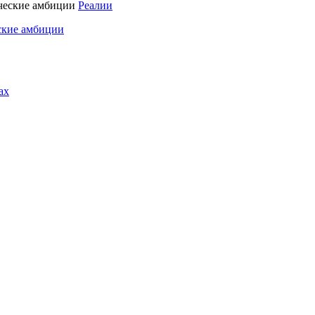
Реалии
ские амбиции
ах