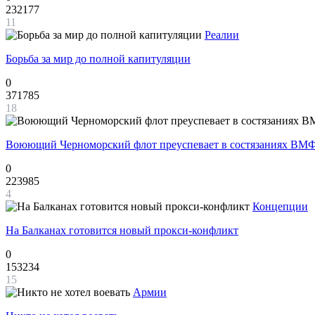
232177
11
Реалии
Борьба за мир до полной капитуляции
0
371785
18
Воюющий Черноморский флот преуспевает в состязаниях ВМФ
0
223985
4
Концепции
На Балканах готовится новый прокси-конфликт
0
153234
15
Армии