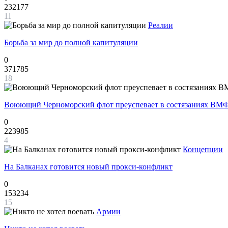
232177
11
Реалии
Борьба за мир до полной капитуляции
0
371785
18
Воюющий Черноморский флот преуспевает в состязаниях ВМФ
0
223985
4
Концепции
На Балканах готовится новый прокси-конфликт
0
153234
15
Армии