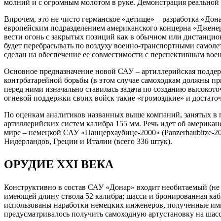
молний и с огромным молотом в руке. Демонстрация реальной
Впрочем, это не чисто германское «детище» – разработка «Д
европейским подразделением американского концерна «Дженера
вести огонь с закрытых позиций как в обычном или дистанцио
будет перебрасывать по воздуху военно-транспортными самол
сделан на обеспечение ее совместимости с перспективным во
Основное предназначение новой САУ – артиллерийская поддер
контрбатарейной борьбы (в этом случае самоходкам должны пр
перед ними изначально ставилась задача по созданию высокот
огневой поддержки своих войск такие «громоздкие» и достато
По оценкам аналитиков названных выше компаний, занятых в п
артиллерийских систем калибра 155 мм. Речь идет об американ
мире – немецкой САУ «Панцерхаубице-2000» (Panzerhaubitze-20
Нидерландов, Греции и Италии (всего 336 штук).
ОРУДИЕ XXI ВЕКА
Конструктивно в состав САУ «Донар» входит необитаемый (не
имеющей длину ствола 52 калибра; шасси и бронированная каб
использованы наработки немецких инженеров, полученные ими 
предусматривалось получить самоходную артустановку на шасс