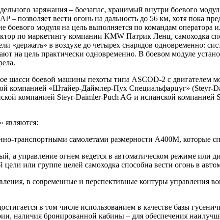
ельного заряжания – боезапас, хранимый внутри боевого модуля
 – позволяет вести огонь на дальность до 56 км, хотя пока пр
ие боевого модуля на цель выполняется по командам оператора 
иректор по маркетингу компании KMW Патрик Ленц, самоходка спо
цели «держать» в воздухе до четырех снарядов одновременно: си
адают на цель практически одновременно. В боевом модуле уста
рела.
ое шасси боевой машины пехоты типа ASCOD-2 с двигателем мощ
й компанией «Штайер-Даймлер-Пух Специальфарцуг» (Steyr-Dai
рийской компанией Steyr-Daimler-Puch AG и испанской компанией 
 являются:
енно-транспортными самолетами размерности А400М, которые сп
ый, а управление огнем ведется в автоматическом режиме или 
й цели или группе целей самоходка способна вести огонь в авто
равления, в современные и перспективные контуры управления 
 достигается в том числе использованием в качестве базы гусе
рии, наличия бронированной кабины – для обеспечения наилучш