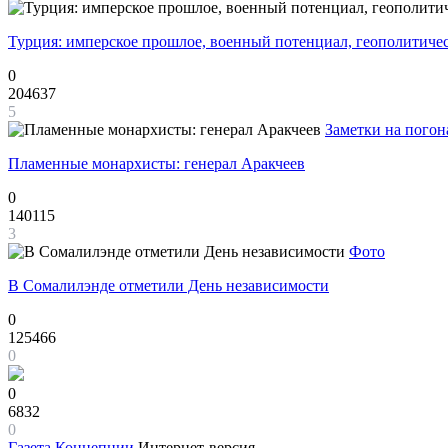
Турция: имперское прошлое, военный потенциал, геополитиче
0
204637
5
Заметки на погон
Пламенные монархисты: генерал Аракчеев
0
140115
3
Фото
В Сомалилэнде отметили День независимости
0
125466
0
0
6832
0
Газета
Концепции
Интернет-версия