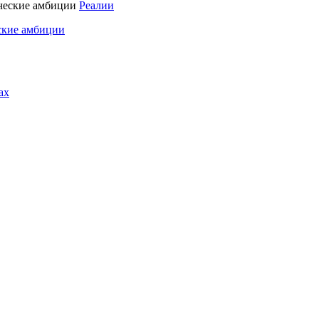
Реалии
ские амбиции
ах