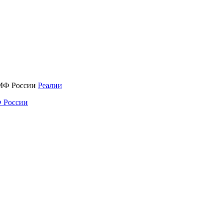
Реалии
 России