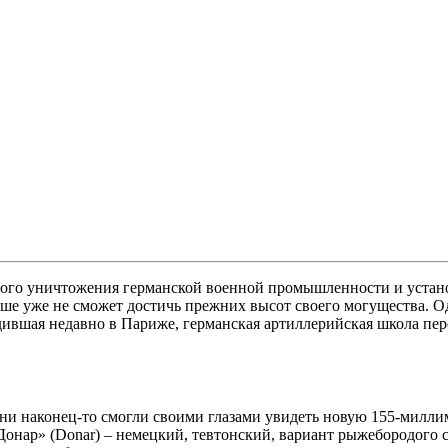
лного уничтожения германской военной промышленности и уста
ше уже не сможет достичь прежних высот своего могущества. О
ившая недавно в Париже, германская артиллерийская школа пер
они наконец-то смогли своими глазами увидеть новую 155-мил
нар» (Donar) – немецкий, тевтонский, вариант рыжебородого с