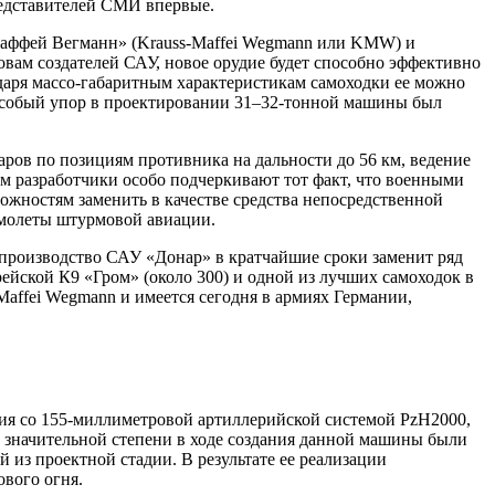
редставителей СМИ впервые.
-Маффей Вегманн» (Krauss-Maffei Wegmann или KMW) и
овам создателей САУ, новое орудие будет способно эффективно
даря массо-габаритным характеристикам самоходки ее можно
Особый упор в проектировании 31–32-тонной машины был
ров по позициям противника на дальности до 56 км, ведение
м разработчики особо подчеркивают тот факт, что военными
ожностям заменить в качестве средства непосредственной
амолеты штурмовой авиации.
 производство САУ «Донар» в кратчайшие сроки заменит ряд
ейской К9 «Гром» (около 300) и одной из лучших самоходок в
Maffei Wegmann и имеется сегодня в армиях Германии,
ия со 155-миллиметровой артиллерийской системой PzH2000,
В значительной степени в ходе создания данной машины были
из проектной стадии. В результате ее реализации
ового огня.