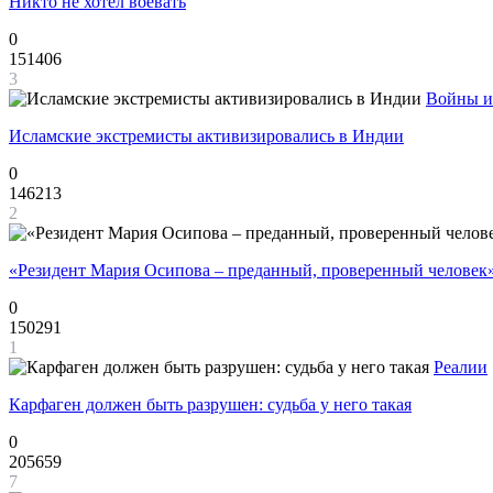
Никто не хотел воевать
0
151406
3
Войны и
Исламские экстремисты активизировались в Индии
0
146213
2
«Резидент Мария Осипова – преданный, проверенный человек
0
150291
1
Реалии
Карфаген должен быть разрушен: судьба у него такая
0
205659
7