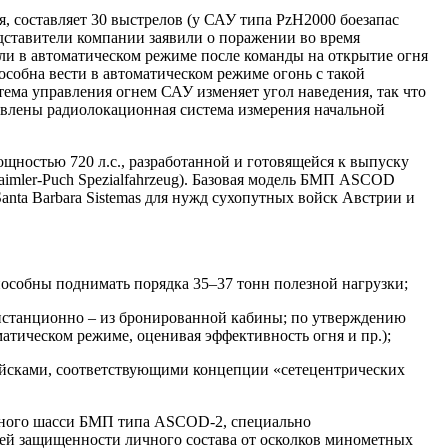
, составляет 30 выстрелов (у САУ типа PzH2000 боезапас
едставители компании заявили о поражении во время
или в автоматическом режиме после команды на открытие огня
собна вести в автоматическом режиме огонь с такой
стема управления огнем САУ изменяет угол наведения, так что
новлены радиолокационная система измерения начальной
ностью 720 л.с., разработанной и готовящейся к выпуску
mler-Puch Spezialfahrzeug). Базовая модель БМП ASCOD
Santa Barbara Sistemas для нужд сухопутных войск Австрии и
особны поднимать порядка 35–37 тонн полезной нагрузки;
дистанционно – из бронированной кабины; по утверждению
матическом режиме, оценивая эффективность огня и пр.);
войсками, соответствующими концепции «сетецентрических
ничного шасси БМП типа ASCOD-2, специально
ей защищенности личного состава от осколков минометных