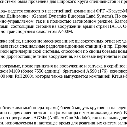
 системы была проведена для широкого круга специалистов и п
онара» ведется совместно известнейшей компанией ФРГ «Краусс
л Дайнэмикс» (General Dynamics European Land Systems). По сл
нно-управляемом, так и в полностью автономном режиме. Благо
етами, состоящими сегодня на вооружении армий стран НАТО. 
енно-транспортным самолетом А400М.
жка войск, нанесение массированных высокоточных огневых уда
идаваться специальные радиолокационные станции) и пр. Приче
очной артиллерийской системы, способной по своим боевым возм
чно дорогостоящие типы вооружения, как боевые вертолеты и с
рограмме, после принятия на вооружение и запуска в серийное
ской М109 (более 7550 единиц), британской AS90 (176), южнокор
00 или PzH2000), которая также выпускается компанией Krauss-
 обслуживаемый операторами) боевой модуль кругового наведен
ина на двух членов экипажа (командира и механика-водителя). 
по программе «AGM» (Artillery Gun Module), так и не вышедшей 
и, используемом в настоящее время для реактивных систем залп