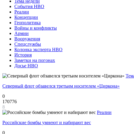
Тема недели
События НВО
Реалии
Концепции
Геополитика
Войны и конфликты
Армии
Вооружения
Спецслужбы
Колонка эксперта НВО
История
Заметки на погонах
Досье НВО
Тем
Северный флот обзавелся третьим носителем «Циркона»
0
170776
8
Реалии
Российские бомбы умнеют и набирают вес
0