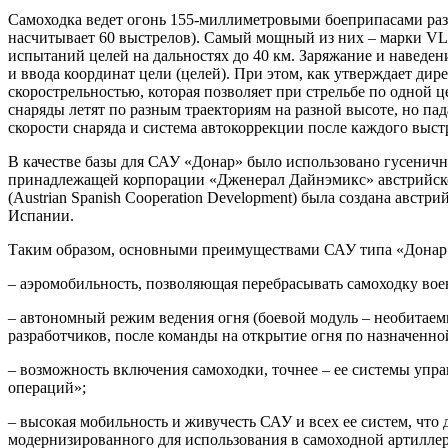
Самоходка ведет огонь 155-миллиметровыми боеприпасами разд
насчитывает 60 выстрелов). Самый мощный из них – марки VLAP
испытаний целей на дальностях до 40 км. Заряжание и наведен
и ввода координат цели (целей). При этом, как утверждает д
скорострельностью, которая позволяет при стрельбе по одной 
снаряды летят по разным траекториям на разной высоте, но п
скорости снаряда и система автокоррекции после каждого выст
В качестве базы для САУ «Донар» было использовано гусеничн
принадлежащей корпорации «Дженерал Дайнэмикс» австрийско
(Austrian Spanish Cooperation Development) была создана авст
Испании.
Таким образом, основными преимуществами САУ типа «Донар»
– аэромобильность, позволяющая перебрасывать самоходку во
– автономный режим ведения огня (боевой модуль – необитаем
разработчиков, после команды на открытие огня по назначенно
– возможность включения самоходки, точнее – ее системы уп
операций»;
– высокая мобильность и живучесть САУ и всех ее систем, что
модернизированного для использования в самоходной артилле