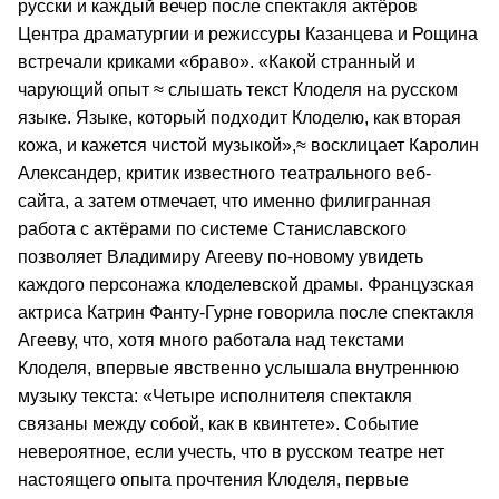
русски и каждый вечер после спектакля актёров
Центра драматургии и режиссуры Казанцева и Рощина
встречали криками «браво». «Какой странный и
чарующий опыт ≈ слышать текст Клоделя на русском
языке. Языке, который подходит Клоделю, как вторая
кожа, и кажется чистой музыкой»,≈ восклицает Каролин
Александер, критик известного театрального веб-
сайта, а затем отмечает, что именно филигранная
работа с актёрами по системе Станиславского
позволяет Владимиру Агееву по-новому увидеть
каждого персонажа клоделевской драмы. Французская
актриса Катрин Фанту-Гурне говорила после спектакля
Агееву, что, хотя много работала над текстами
Клоделя, впервые явственно услышала внутреннюю
музыку текста: «Четыре исполнителя спектакля
связаны между собой, как в квинтете». Событие
невероятное, если учесть, что в русском театре нет
настоящего опыта прочтения Клоделя, первые