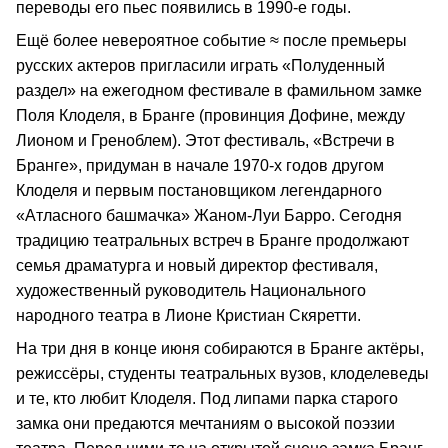
переводы его пьес появились в 1990-е годы.
Ещё более невероятное событие ≈ после премьеры
русских актеров пригласили играть «Полуденный
раздел» на ежегодном фестивале в фамильном замке
Поля Клоделя, в Бранге (провинция Дофине, между
Лионом и Греноблем). Этот фестиваль, «Встречи в
Бранге», придуман в начале 1970-х годов другом
Клоделя и первым постановщиком легендарного
«Атласного башмачка» Жаном-Луи Барро. Сегодня
традицию театральных встреч в Бранге продолжают
семья драматурга и новый директор фестиваля,
художественный руководитель Национального
народного театра в Лионе Кристиан Скяретти.
На три дня в конце июня собираются в Бранге актёры,
режиссёры, студенты театральных вузов, клоделеведы
и те, кто любит Клоделя. Под липами парка старого
замка они предаются мечтаниям о высокой поэзии