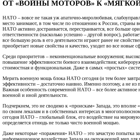
ОТ «ВОЙНЫ МОТОРОВ» К «МЯГКОЙ
НАТО – вовсе не такая уж апатично-миролюбивая, слабоуправля
место занимают, в том числе по отношению к России, страны
НАТО активно достраивается, перестраивается, все больше о
ответственности (насколько успешно – другой вопрос), работа
все большую роль в его деятельности играют ранее не свойст
приобретает новые свойства и качество, уходит во все новые с
Среди приоритетов – неконвенциональные вооружения; высоко
повышение эффективности боевого взаимодействия; кибероружи
стоимостная и функциональная. Даже в самых «простых» систе
Мерить военную мощь блока НАТО сегодня (и тем более завтра
эффективности – достаточно наивно. Именно поэтому, а не и
Важная особенность современной НАТО – все более активное 
военной и иной деятельности.
Подчеркнем, это не сводимо к «проискам» Запада, это вполне 
по своим лекалам и в собственных интересах в многополюсном 
сегодня НАТО – глобальный блок, его воздействие на мировую 
определяется отнюдь не только чисто военной мощью.
Даже некоторые «поражения» НАТО – это зачастую попытка зап
информационное воздействие Запада на окружающий мир для п