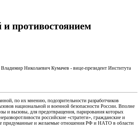
й и противостоянием
Владимир Николаевич Кумачев - вице-президент Института
данной, по их мнению, подозрительности разработчиков
вызовов национальной и военной безопасности России. Вполне
розы и вызовы, для предотвращения, парирования которых
неразворотливости российские «стратеги», гражданские и
 не придуманные и желаемые отношения РФ и НАТО в области