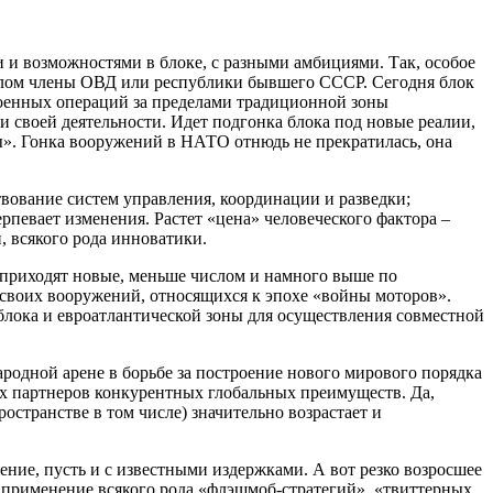
 и возможностями в блоке, с разными амбициями. Так, особое
ошлом члены ОВД или республики бывшего СССР. Сегодня блок
военных операций за пределами традиционной зоны
 своей деятельности. Идет подгонка блока под новые реалии,
ы». Гонка вооружений в НАТО отнюдь не прекратилась, она
вование систем управления, координации и разведки;
певает изменения. Растет «цена» человеческого фактора –
 всякого рода инноватики.
 приходят новые, меньше числом и намного выше по
своих вооружений, относящихся к эпохе «войны моторов».
лока и евроатлантической зоны для осуществления совместной
ародной арене в борьбе за построение нового мирового порядка
оих партнеров конкурентных глобальных преимуществ. Да,
странстве в том числе) значительно возрастает и
ние, пусть и с известными издержками. А вот резко возросшее
 применение всякого рода «флэшмоб-стратегий», «твиттерных