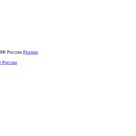
Реалии
 России