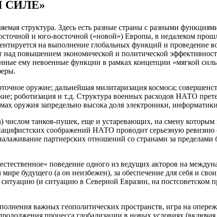
 СИЛЕ»
емая структура. Здесь есть разные страны с разными функциями
 восточной и юго-восточной («новой») Европы, в недалеком пр
риентируется на выполнение глобальных функций и проведение 
ет над повышением экономической и политической эффективности
венные ему невоенные функции в рамках концепции «мягкой сил
феры.
точное оружие; дальнейшая милитаризация космоса; совершенст
е; роботизация и т.д. Структура военных расходов НАТО претер
мах оружия запредельно высока доля электроники, информатики,
) числом танков-пушек, еще и устаревающих, на смену которым
з пацифистских соображений НАТО проводит серьезную ревизию 
налаживание партнерских отношений со странами за пределами б
«естественное» поведение одного из ведущих акторов на междун
мире будущего (а он неизбежен), за обеспечение для себя и св
ситуацию (и ситуацию в Северной Евразии, на постсоветском про
олнения важных геополитических пространств, игра на опереже
родолжения процесса глобализации в новых условиях (включая