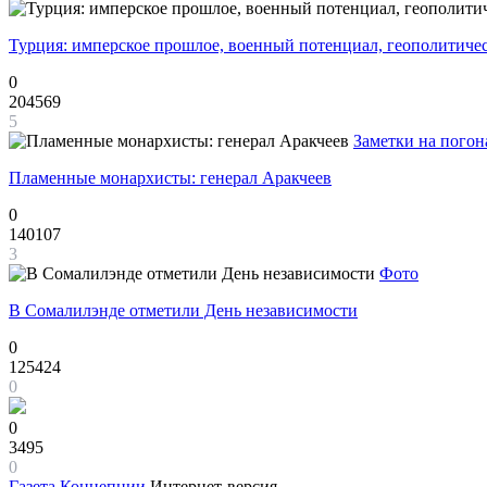
Турция: имперское прошлое, военный потенциал, геополитиче
0
204569
5
Заметки на погон
Пламенные монархисты: генерал Аракчеев
0
140107
3
Фото
В Сомалилэнде отметили День независимости
0
125424
0
0
3495
0
Газета
Концепции
Интернет-версия