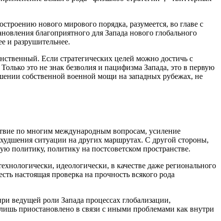
строению нового мирового порядка, разумеется, во главе с
ановления благоприятного для Запада нового глобального
ее и разрушительнее.
нственный. Если стратегических целей можно достичь с
олько это не знак безволия и пацифизма Запада, это в первую
ношении собственной военной мощи на западных рубежах, не
ствие по многим международным вопросам, усиление
 ухудшения ситуации на других маршрутах. С другой стороны,
ю политику, политику на постсоветском пространстве.
технологически, идеологически, в качестве даже регионального
сть настоящая проверка на прочность всякого рода
ри ведущей роли Запада процессах глобализации,
лишь приостановлено в связи с иными проблемами как внутри