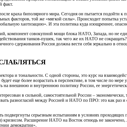
й факт.
осле краха биполярного мира. Сегодня он пытается подойти к по
льных факторов, той же «мягкой силы». Происходит попытка уст
лобальную хаотизацию». И эта политика куда изощреннее, опасн
ший, компонент совокупной мощи блока НАТО, Запада, но не еди
ействования танков-пушек, так чего же их НАТО не сокращать? Т
етричного сдерживания Россия должна вести себя зеркально в от
СЛАБЛЯТЬСЯ
ктора и тональности. С одной стороны, это курс на взаимодей
будет еще более возрастать в перспективе, в том числе по мере
ь на внешнюю и внутреннюю политику России, ее энергетическу
нтересован в сильной, самостоятельной России – экономически, 
ать разногласий между Россией и НАТО по ПРО: это как раз и е
ть подвергнуты серьезным испытаниям в условиях проходящих п
 кризисом. Расширение НАТО на Восток отнюдь не закончено, 
жении демократии».