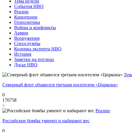
Тема недели
События НВО
Реалии
Концепции
Геополитика
Войны и конфликты
Армии
Вооружения
Спецслужбы
Колонка эксперта НВО
История
Заметки на погонах
Досье НВО
Тем
Северный флот обзавелся третьим носителем «Циркона»
0
170758
8
Реалии
Российские бомбы умнеют и набирают вес
0