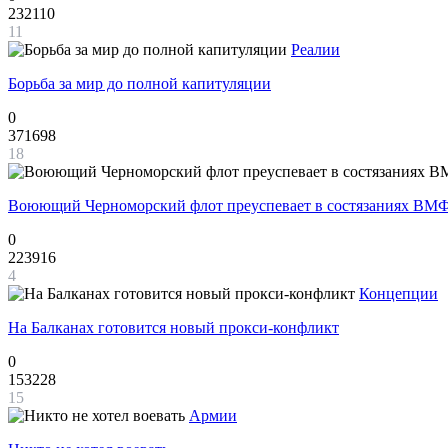
232110
11
Реалии
Борьба за мир до полной капитуляции
0
371698
18
Воюющий Черноморский флот преуспевает в состязаниях ВМФ
0
223916
4
Концепции
На Балканах готовится новый прокси-конфликт
0
153228
15
Армии