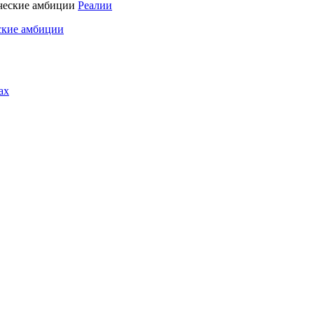
Реалии
ские амбиции
ах