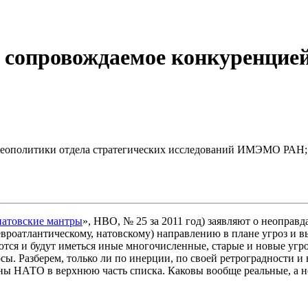
, сопровождаемое конкуренцие
геополитики отдела стратегических исследований ИМЭМО РАН; 
натовские мантры
», НВО, № 25 за 2011 год) заявляют о неоправ
евроатлантическому, натовскому) направлению в плане угроз и 
меются и будут иметься иные многочисленные, старые и новые уг
. Разберем, только ли по инерции, по своей ретроградности и 
роны НАТО в верхнюю часть списка. Каковы вообще реальные, а