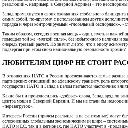
революций», например, в Северной Африке) – это неоспоримы
Запад промахнулся в своих ожиданиях глобального блицкрига п
самим собой, по-другому, с использованием других дополните
порядка и через контролируемый «глобальный беспорядок», «г
Таким образом, сегодня военная мощь – один, пусть и важней
помощью той же «мягкой силы», без избыточного наличия и зад
очередь трезвый расчет. Но значит ли это, что в эпоху асимм
подвергая при этом свою национальную безопасность эрозии?
ЛЮБИТЕЛЯМ ЦИФР НЕ СТОИТ РАС
В отношениях НАТО и России прослеживаются самые разные ве
партнерских отношений по афганскому транзиту, роль которого 
государства НАТО и Запад в целом пытаются настойчиво влият
Какие бы ни произносились «добрые» слова, Запад вряд ли заи
центра мощи в Северной Евразии. И мы не стали бы недооценив
«перезагрузок».
Интересы России (причем реальные, а не фантомные) могут бы
осложненных глобальным экономическим (и шире – системным)
НАТО и ЕС, так и в регионах, где НАТО участвует в «продви