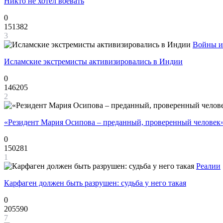
Никто не хотел воевать
0
151382
3
Войны и
Исламские экстремисты активизировались в Индии
0
146205
2
«Резидент Мария Осипова – преданный, проверенный человек
0
150281
1
Реалии
Карфаген должен быть разрушен: судьба у него такая
0
205590
7