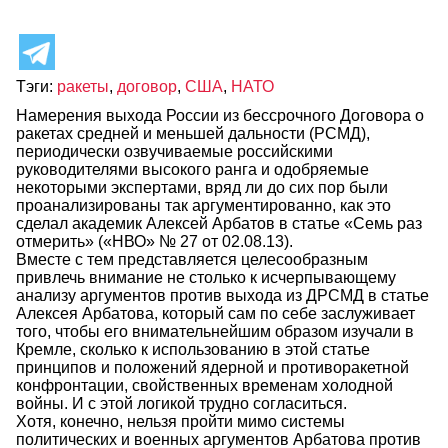
Тэги:
ракеты
,
договор
,
США
,
НАТО
Намерения выхода России из бессрочного Договора о
ракетах средней и меньшей дальности (РСМД),
периодически озвучиваемые российскими
руководителями высокого ранга и одобряемые
некоторыми экспертами, вряд ли до сих пор были
проанализированы так аргументированно, как это
сделал академик Алексей Арбатов в статье «Семь раз
отмерить» («НВО» № 27 от 02.08.13).
Вместе с тем представляется целесообразным
привлечь внимание не столько к исчерпывающему
анализу аргументов против выхода из ДРСМД в статье
Алексея Арбатова, который сам по себе заслуживает
того, чтобы его внимательнейшим образом изучали в
Кремле, сколько к использованию в этой статье
принципов и положений ядерной и противоракетной
конфронтации, свойственных временам холодной
войны. И с этой логикой трудно согласиться.
Хотя, конечно, нельзя пройти мимо системы
политических и военных аргументов Арбатова против