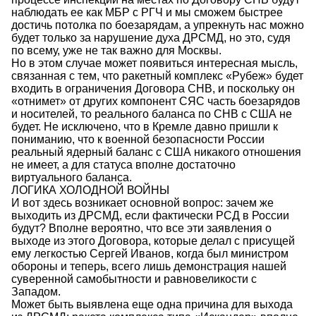
наблюдать ее как МБР с РГЧ и мы сможем быстрее
достичь потолка по боезарядам, а упрекнуть нас можно
будет только за нарушение духа ДРСМД, но это, судя
по всему, уже не так важно для Москвы.
Но в этом случае может появиться интересная мысль,
связанная с тем, что ракетный комплекс «Рубеж» будет
входить в ограничения Договора СНВ, и поскольку он
«отнимет» от других компонент СЯС часть боезарядов
и носителей, то реального баланса по СНВ с США не
будет. Не исключено, что в Кремле давно пришли к
пониманию, что к военной безопасности России
реальный ядерный баланс с США никакого отношения
не имеет, а для статуса вполне достаточно
виртуального баланса.
ЛОГИКА ХОЛОДНОЙ ВОЙНЫ
И вот здесь возникает основной вопрос: зачем же
выходить из ДРСМД, если фактически РСД в России
будут? Вполне вероятно, что все эти заявления о
выходе из этого Договора, которые делал с присущей
ему легкостью Сергей Иванов, когда был министром
обороны и теперь, всего лишь демонстрация нашей
суверенной самобытности и равновеликости с
Западом.
Может быть выявлена еще одна причина для выхода