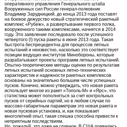
оперативного управления Генерального штаба
Вооруженных сил России генерал-полковник
Владимир Зарудницкий, до конца 2013 года поставят
на боевое дежурство новый стратегический ракетный
комплекс «Рубеж», а развертывание первого полка,
вооруженного такими комплексами, начнется в 2014
году. Это заявление последовало после успешного
четвертого (!) пуска ракеты в июне 2013 года. Такая
быстрота беспрецедентна для процессов летных
испытаний и неизвестно, насколько это соответствует
позиции ведущих институтов Минобороны, которые
разрабатывают проекты программ летных испытаний.
Опытно-теоретические методы оценки по результатам
летных испытаний основных летно-технических
характеристик и надежности ракетных комплексов
основаны на значительно большем числе успешных
пусков. Конечно, можно утверждать, что новая ракета
использует многое из ракет «Тополь-М» и «Ярс», что
статистика может пополняться за счет контрольных
пусков от серийных партий, но в любом случае по
массово-габаритным параметрам это новая ракета и
новая пусковая установка, и, как показывает
многолетний опыт, такая спешка способна привести к
неприятным последствиям.
Но, пожалуй, это даже не главное. В США появились