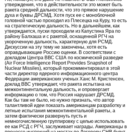
утверждения, что в действительности это может быть
ракета средней дальности, что это прямое нарушение
духа и буквы ДРСМД. Хотя пуск ее с моноблочной
головной частью проходил из Плесецка на Куру, то есть
на стратегическую дальность. Но в дальнейшем, как
утверждается, пуски проходили из Капустина Яра по
району Балхаша и с ракетой, оснащенной РГЧ на
укороченную дальность, характерную для РСМД.
Дискуссии на эту тему не закончены, хотя есть
оправдывающие Россию оценки. В соответствии с
докладом Центра ВВС США по космической разведке
(Air Force Intelligence Report Provides Snapshot of
Nuclear Missiles), который прокомментировал в этой
части директор ядерного информационного центра
Федерации американских ученых Ханс М. Кристенсен,
доклад ВВС утверждает, что ракета испытана на
межконтинентальную дальность, и опровергает
информацию о том, что Россия нарушает ДРСМД.
Как бы там не было, но нужно признать, что автор
талантливой идеи показать американцам разработку и
летные испытания межконтинентальной ракеты, а
затем фактически развернуть пусть и
немногочисленную группировку с целью использовать
ее как РСД с РГЧ, заслуживает награды. Американцы в
процессе инспекций на местах по Договору СНВ будут