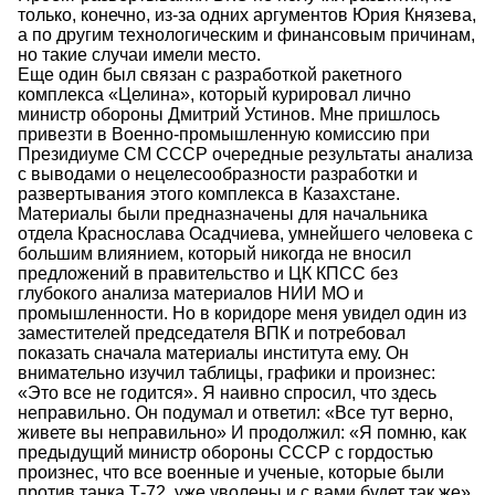
только, конечно, из-за одних аргументов Юрия Князева,
а по другим технологическим и финансовым причинам,
но такие случаи имели место.
Еще один был связан с разработкой ракетного
комплекса «Целина», который курировал лично
министр обороны Дмитрий Устинов. Мне пришлось
привезти в Военно-промышленную комиссию при
Президиуме СМ СССР очередные результаты анализа
с выводами о нецелесообразности разработки и
развертывания этого комплекса в Казахстане.
Материалы были предназначены для начальника
отдела Краснослава Осадчиева, умнейшего человека с
большим влиянием, который никогда не вносил
предложений в правительство и ЦК КПСС без
глубокого анализа материалов НИИ МО и
промышленности. Но в коридоре меня увидел один из
заместителей председателя ВПК и потребовал
показать сначала материалы института ему. Он
внимательно изучил таблицы, графики и произнес:
«Это все не годится». Я наивно спросил, что здесь
неправильно. Он подумал и ответил: «Все тут верно,
живете вы неправильно» И продолжил: «Я помню, как
предыдущий министр обороны СССР с гордостью
произнес, что все военные и ученые, которые были
против танка Т-72, уже уволены и с вами будет так же».