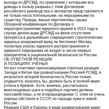
выхода из ДРСМД, по сравнению с которыми все
доводы в пользу разрыва с этим Договором
российского руководства и экспертов представляются
не только несостоятельными, но неразумными по
существу. Правда, явные перспективы срыва
Обзорной конференции по Договору о
нераспространению ядерного оружия в 2015 году в
случае денонсации ДРСМД на фоне отсутствия
прогресса в дальнейших сокращениях стратегических
ядерных вооружений вряд ли беспокоят Москву,
поскольку угрозы ядерного распространения и
ядерного терроризма не входят в число первых
приоритетов в национальной безопасности России.
ОБ ОТВЕТНОЙ РЕАКЦИИ
И ПОЗИЦИЯХ УЧЕНЫХ
Но вот отчетливо прогнозируемая ответная реакция
Запада и Китая при развертывании Россией РСМД, в
результате которой безопасность России только
ухудшится, казалось бы, должна быть в полной мере
учтена в Кремле. Хотя, конечно, рассчитывать
многоходовые шаги в подобных партиях должны
гроссмейстеры, а не второразрядники. С этим не очень
хорошо обстояло в СССР, но гораздо хуже в новой
России.
Реакция США и Европы в виде развертывания ракет