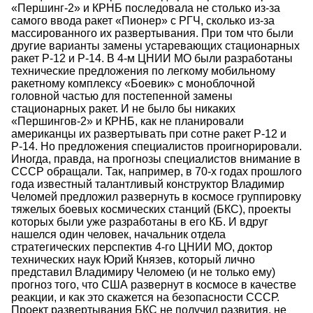
«Першинг-2» и КРНБ последовала не столько из-за
самого ввода ракет «Пионер» с РГЧ, сколько из-за
массированного их развертывания. При том что были
другие варианты замены устаревающих стационарных
ракет Р-12 и Р-14. В 4-м ЦНИИ МО были разработаны
технические предложения по легкому мобильному
ракетному комплексу «Боевик» с моноблочной
головной частью для постепенной замены
стационарных ракет. И не было бы никаких
«Першингов-2» и КРНБ, как не планировали
американцы их развертывать при сотне ракет Р-12 и
Р-14. Но предложения специалистов проигнорировали.
Иногда, правда, на прогнозы специалистов внимание в
СССР обращали. Так, например, в 70-х годах прошлого
года известный талантливый конструктор Владимир
Челомей предложил развернуть в космосе группировку
тяжелых боевых космических станций (БКС), проекты
которых были уже разработаны в его КБ. И вдруг
нашелся один человек, начальник отдела
стратегических перспектив 4-го ЦНИИ МО, доктор
технических наук Юрий Князев, который лично
представил Владимиру Челомею (и не только ему)
прогноз того, что США развернут в космосе в качестве
реакции, и как это скажется на безопасности СССР.
Проект развертывания БКС не получил развития, не