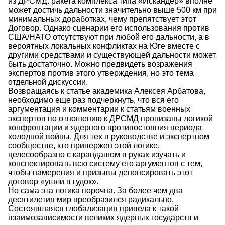
из ДРСМД: ракета комплекса типа «Искандер» вполне
может достичь дальности значительно выше 500 км при
минимальных доработках, чему препятствует этот
Договор. Однако сценарии его использования против
США/НАТО отсутствуют при любой его дальности, а в
вероятных локальных конфликтах на Юге вместе с
другими средствами и существующей дальности может
быть достаточно. Можно предвидеть возражения
экспертов против этого утверждения, но это тема
отдельной дискуссии.
Возвращаясь к статье академика Алексея Арбатова,
необходимо еще раз подчеркнуть, что вся его
аргументация и комментарии к статьям военных
экспертов по отношению к ДРСМД пронизаны логикой
конфронтации и ядерного противостояния периода
холодной войны. Для тех в руководстве и экспертном
сообществе, кто привержен этой логике,
целесообразно с карандашом в руках изучать и
конспектировать всю систему его аргументов с тем,
чтобы намерения и призывы денонсировать этот
договор «ушли в гудок».
Но сама эта логика порочна. За более чем два
десятилетия мир преобразился радикально.
Состоявшаяся глобализация привела к такой
взаимозависимости великих ядерных государств и