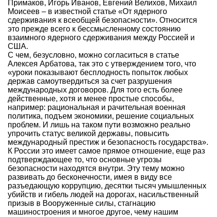
Примаков, Игорь Иванов, Евгений Велихов, Михаил
Моисеев – в известной статье «От ядерного
сдерживания к всеобщей безопасности». Относится
это прежде всего к бессмысленному состоянию
взаимного ядерного сдерживания между Россией и
США.
С чем, безусловно, можно согласиться в статье
Алексея Арбатова, так это с утверждением того, что
«уроки показывают бесплодность попыток любых
держав самоутвердиться за счет разрушения
международных договоров. Для того есть более
действенные, хотя и менее простые способы,
например: рациональная и рачительная военная
политика, подъем экономики, решение социальных
проблем. И лишь на таком пути возможно реально
упрочить статус великой державы, повысить
международный престиж и безопасность государства».
К России это имеет самое прямое отношение, еще раз
подтверждающее то, что основные угрозы
безопасности находятся внутри. Эту тему можно
развивать до бесконечности, имея в виду все
разъедающую коррупцию, десятки тысяч умышленных
убийств и гибель людей на дорогах, насильственный
призыв в Вооруженные силы, стагнацию
машиностроения и многое другое, чему нашим