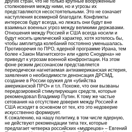
других стран, что не только крупные вооруженные
столкновения между ними, но и угрозы их
представляются несостоятельными. Это не означает
наступления всемирной благодати. Конфликты
интересов будут всегда, но лежать они будут вне
взаимных военных угроз между великими державами.
Отношения между Россией и США всегда носили и
будут носить циклический характер, хотя хотелось бы,
чтобы амплитуда колебаний постоянно уменьшалась.
Противоречия по ПРО, ядерной программе Ирана, тем
более «Закон Магнитского» или «дело Сноудена» не
приведут к угрозам военной конфронтации. На этом
фоне резким диссонансом представляется
периодически нагнетаемая антиамериканская истерия,
заявления о необходимости денонсация ДРСМД,
создание в России оружия для «убийства
американской ПРО» и т.п. Похоже, что они вызваны
передозировкой стимулирующих средств, которые
рекомендовал Владимир Путин. К тому же частые
сетования на отсутствие доверия между Россией и
США исходят в основном от тех, кто это недоверие
искусственно формирует.
К сожалению, на нашу политику, в том числе ядерную,
не действуют рекомендации типа тех, которые
предлагает четверка российских «мудрецов» – Евгений