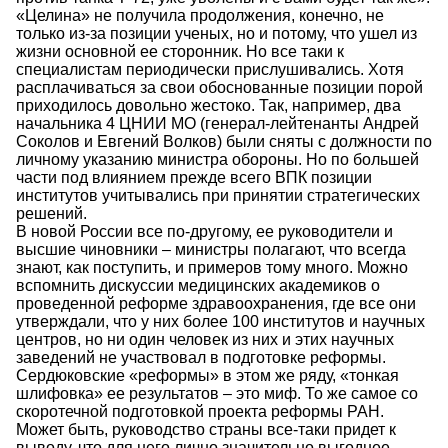
«Целина» не получила продолжения, конечно, не
только из-за позиции ученых, но и потому, что ушел из
жизни основной ее сторонник. Но все таки к
специалистам периодически прислушивались. Хотя
расплачиваться за свои обоснованные позиции порой
приходилось довольно жестоко. Так, например, два
начальника 4 ЦНИИ МО (генерал-лейтенанты Андрей
Соколов и Евгений Волков) были сняты с должности по
личному указанию министра обороны. Но по большей
части под влиянием прежде всего ВПК позиции
институтов учитывались при принятии стратегических
решений.
В новой России все по-другому, ее руководители и
высшие чиновники – министры полагают, что всегда
знают, как поступить, и примеров тому много. Можно
вспомнить дискуссии медицинских академиков о
проведенной реформе здравоохранения, где все они
утверждали, что у них более 100 институтов и научных
центров, но ни один человек из них и этих научных
заведений не участвовал в подготовке реформы.
Сердюковские «реформы» в этом же ряду, «тонкая
шлифовка» ее результатов – это миф. То же самое со
скоротечной подготовкой проекта реформы РАН.
Может быть, руководство страны все-таки придет к
выводу, что для него лично значительно выгоднее