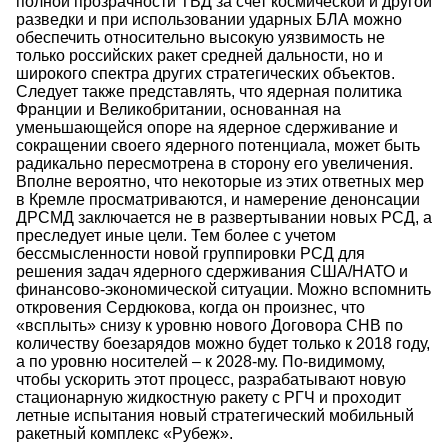
полной прозрачности ТВД за счет космической и другой
разведки и при использовании ударных БЛА можно
обеспечить относительно высокую уязвимость не
только российских ракет средней дальности, но и
широкого спектра других стратегических объектов.
Следует также представлять, что ядерная политика
Франции и Великобритании, основанная на
уменьшающейся опоре на ядерное сдерживание и
сокращении своего ядерного потенциала, может быть
радикально пересмотрена в сторону его увеличения.
Вполне вероятно, что некоторые из этих ответных мер
в Кремле просматриваются, и намерение денонсации
ДРСМД заключается не в развертывании новых РСД, а
преследует иные цели. Тем более с учетом
бессмысленности новой группировки РСД для
решения задач ядерного сдерживания США/НАТО и
финансово-экономической ситуации. Можно вспомнить
откровения Сердюкова, когда он произнес, что
«всплыть» снизу к уровню нового Договора СНВ по
количеству боезарядов можно будет только к 2018 году,
а по уровню носителей – к 2028-му. По-видимому,
чтобы ускорить этот процесс, разрабатывают новую
стационарную жидкостную ракету с РГЧ и проходит
летные испытания новый стратегический мобильный
ракетный комплекс «Рубеж».