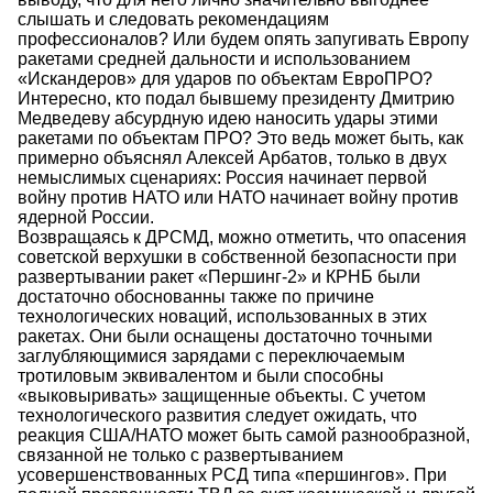
слышать и следовать рекомендациям
профессионалов? Или будем опять запугивать Европу
ракетами средней дальности и использованием
«Искандеров» для ударов по объектам ЕвроПРО?
Интересно, кто подал бывшему президенту Дмитрию
Медведеву абсурдную идею наносить удары этими
ракетами по объектам ПРО? Это ведь может быть, как
примерно объяснял Алексей Арбатов, только в двух
немыслимых сценариях: Россия начинает первой
войну против НАТО или НАТО начинает войну против
ядерной России.
Возвращаясь к ДРСМД, можно отметить, что опасения
советской верхушки в собственной безопасности при
развертывании ракет «Першинг-2» и КРНБ были
достаточно обоснованны также по причине
технологических новаций, использованных в этих
ракетах. Они были оснащены достаточно точными
заглубляющимися зарядами с переключаемым
тротиловым эквивалентом и были способны
«выковыривать» защищенные объекты. С учетом
технологического развития следует ожидать, что
реакция США/НАТО может быть самой разнообразной,
связанной не только с развертыванием
усовершенствованных РСД типа «першингов». При