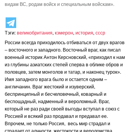
видам ВС, родам войск и специальным войскам».
Тэги:
великобритания
,
кэмерон
,
история
,
ссср
России всегда приходилось отбиваться от двух врагов
– восточного и западного. Восточный враг, как писал
военный историк Антон Керсновский, «приходил к нам
из глубины азиатских степей сперва в облике обров и
половцев, затем монголов и татар, и наконец турок».
Имя западного врага было и остается одним –
англичанин. Враг жестокий и изуверский,
беспринципный и бесчеловечный, коварный и
беспощадный, надменный и вероломный. Враг,
который не раз ради своей выгоды вступал в союз с
Россией и всякий раз продавал и предавал ее.
Впрочем, не только Россия, весь мир страдал и
страдает от алчности, жестокости и вероломства