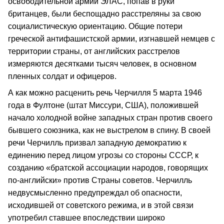
освободительной армии ЭЛАС, попав в руки
британцев, были беспощадно расстреляны за свою
социалистическую ориентацию. Общие потери
греческой антифашистской армии, изгнавшей немцев с
территории страны, от английских расстрелов
измеряются десятками тысяч человек, в основном
пленных солдат и офицеров.
А как можно расценить речь Черчилля 5 марта 1946
года в Фултоне (штат Миссури, США), положившей
начало холодной войне западных стран против своего
бывшего союзника, как не выстрелом в спину. В своей
речи Черчилль призвал западную демократию к
единению перед лицом угрозы со стороны СССР, к
созданию «братской ассоциации народов, говорящих
по-английски» против Страны советов. Черчилль
недвусмысленно предупреждал об опасности,
исходившей от советского режима, и в этой связи
употребил ставшее впоследствии широко