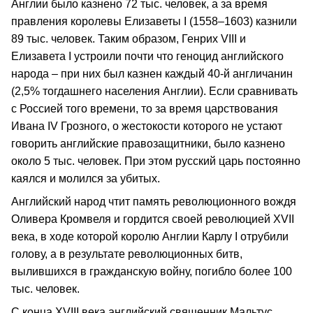
Англии было казнено 72 тыс. человек, а за время
правления королевы Елизаветы I (1558–1603) казнили
89 тыс. человек. Таким образом, Генрих VIII и
Елизавета I устроили почти что геноцид английского
народа – при них был казнен каждый 40-й англичанин
(2,5% тогдашнего населения Англии). Если сравнивать
с Россией того времени, то за время царствования
Ивана IV Грозного, о жестокости которого не устают
говорить английские правозащитники, было казнено
около 5 тыс. человек. При этом русский царь постоянно
каялся и молился за убитых.
Английский народ чтит память революционного вождя
Оливера Кромвеля и гордится своей революцией XVII
века, в ходе которой королю Англии Карлу I отрубили
голову, а в результате революционных битв,
вылившихся в гражданскую войну, погибло более 100
тыс. человек.
С конца XVIII века английский священник Мальтус