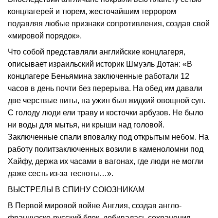
концлагерей и тюрем, жесточайшим террором
подавляя любые признаки сопротивления, создав свой
«мировой порядок».
Что собой представляли английские концлагеря,
описывает израильский историк Шмуэль Дотан: «В
концлагере Беньямина заключенные работали 12
часов в день почти без перерыва. На обед им давали
две черствые питы, на ужин был жидкий овощной суп.
С голоду люди ели траву и косточки арбузов. Не было
ни воды для мытья, ни крыши над головой.
Заключенные спали вповалку под открытым небом. На
работу политзаключенных возили в каменоломни под
Хайфу, держа их часами в вагонах, где люди не могли
даже сесть из-за тесноты…».
ВЫСТРЕЛЫ В СПИНУ СОЮЗНИКАМ
В Первой мировой войне Англия, создав англо-
французско-русский блок, добивалась сохранения