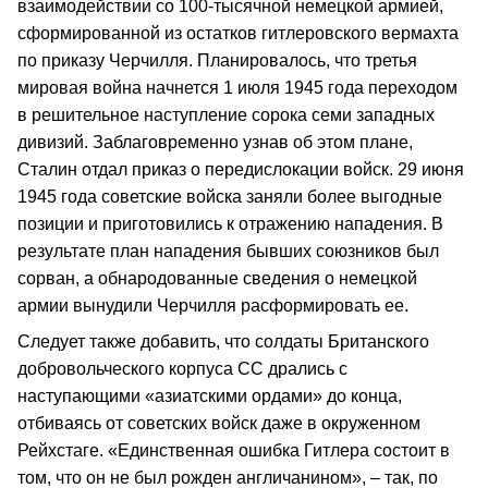
взаимодействии со 100-тысячной немецкой армией,
сформированной из остатков гитлеровского вермахта
по приказу Черчилля. Планировалось, что третья
мировая война начнется 1 июля 1945 года переходом
в решительное наступление сорока семи западных
дивизий. Заблаговременно узнав об этом плане,
Сталин отдал приказ о передислокации войск. 29 июня
1945 года советские войска заняли более выгодные
позиции и приготовились к отражению нападения. В
результате план нападения бывших союзников был
сорван, а обнародованные сведения о немецкой
армии вынудили Черчилля расформировать ее.
Следует также добавить, что солдаты Британского
добровольческого корпуса СС дрались с
наступающими «азиатскими ордами» до конца,
отбиваясь от советских войск даже в окруженном
Рейхстаге. «Единственная ошибка Гитлера состоит в
том, что он не был рожден англичанином», – так, по