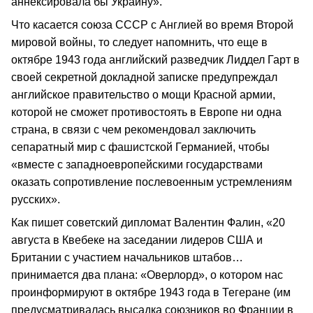
аннексировала бы Украину».
Что касается союза СССР с Англией во время Второй
мировой войны, то следует напомнить, что еще в
октябре 1943 года английский разведчик Лиддел Гарт в
своей секретной докладной записке предупреждал
английское правительство о мощи Красной армии,
которой не сможет противостоять в Европе ни одна
страна, в связи с чем рекомендовал заключить
сепаратный мир с фашистской Германией, чтобы
«вместе с западноевропейскими государствами
оказать сопротивление послевоенным устремлениям
русских».
Как пишет советский дипломат Валентин Фалин, «20
августа в Квебеке на заседании лидеров США и
Британии с участием начальников штабов…
принимается два плана: «Оверлорд», о котором нас
проинформируют в октябре 1943 года в Тегеране (им
предусматривалась высадка союзников во Франции в