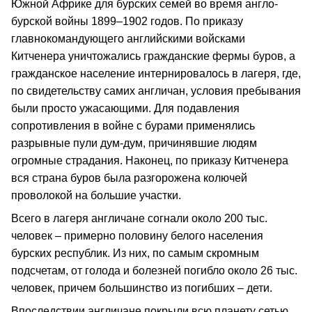
Южной Африке для бурских семей во время англо-
бурской войны 1899–1902 годов. По приказу
главнокомандующего английскими войсками
Китченера уничтожались гражданские фермы буров, а
гражданское население интернировалось в лагеря, где,
по свидетельству самих англичан, условия пребывания
были просто ужасающими. Для подавления
сопротивления в войне с бурами применялись
разрывные пули дум-дум, причинявшие людям
огромные страдания. Наконец, по приказу Китченера
вся страна буров была разгорожена колючей
проволокой на большие участки.
Всего в лагеря англичане согнали около 200 тыс.
человек – примерно половину белого населения
бурских республик. Из них, по самым скромным
подсчетам, от голода и болезней погибло около 26 тыс.
человек, причем большинство из погибших – дети.
Впоследствии англичане покрыли всю планету сетью