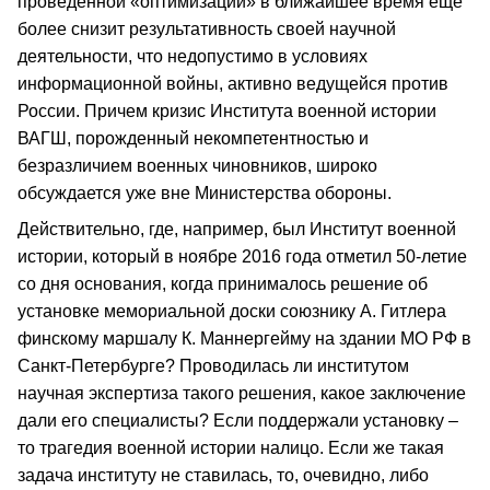
проведенной «оптимизации» в ближайшее время еще
более снизит результативность своей научной
деятельности, что недопустимо в условиях
информационной войны, активно ведущейся против
России. Причем кризис Института военной истории
ВАГШ, порожденный некомпетентностью и
безразличием военных чиновников, широко
обсуждается уже вне Министерства обороны.
Действительно, где, например, был Институт военной
истории, который в ноябре 2016 года отметил 50-летие
со дня основания, когда принималось решение об
установке мемориальной доски союзнику А. Гитлера
финскому маршалу К. Маннергейму на здании МО РФ в
Санкт-Петербурге? Проводилась ли институтом
научная экспертиза такого решения, какое заключение
дали его специалисты? Если поддержали установку –
то трагедия военной истории налицо. Если же такая
задача институту не ставилась, то, очевидно, либо