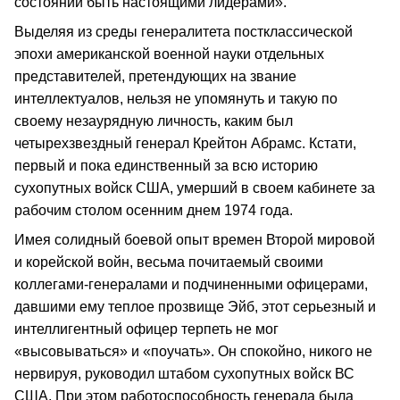
состоянии быть настоящими лидерами».
Выделяя из среды генералитета постклассической
эпохи американской военной науки отдельных
представителей, претендующих на звание
интеллектуалов, нельзя не упомянуть и такую по
своему незаурядную личность, каким был
четырехзвездный генерал Крейтон Абрамс. Кстати,
первый и пока единственный за всю историю
сухопутных войск США, умерший в своем кабинете за
рабочим столом осенним днем 1974 года.
Имея солидный боевой опыт времен Второй мировой
и корейской войн, весьма почитаемый своими
коллегами-генералами и подчиненными офицерами,
давшими ему теплое прозвище Эйб, этот серьезный и
интеллигентный офицер терпеть не мог
«высовываться» и «поучать». Он спокойно, никого не
нервируя, руководил штабом сухопутных войск ВС
США. При этом работоспособность генерала была