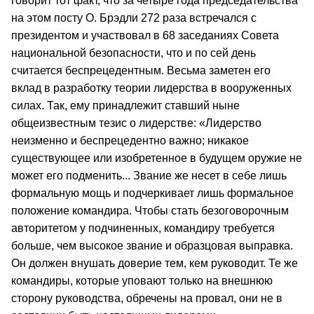
говорит тот факт, что за четыре года председательства
на этом посту О. Брэдли 272 раза встречался с
президентом и участвовал в 68 заседаниях Совета
национальной безопасности, что и по сей день
считается беспрецедентным. Весьма заметен его
вклад в разработку теории лидерства в вооруженных
силах. Так, ему принадлежит ставший ныне
общеизвестным тезис о лидерстве: «Лидерство
неизменно и беспрецедентно важно; никакое
существующее или изобретенное в будущем оружие не
может его подменить... Звание же несет в себе лишь
формальную мощь и подчеркивает лишь формальное
положение командира. Чтобы стать безоговорочным
авторитетом у подчиненных, командиру требуется
больше, чем высокое звание и образцовая выправка.
Он должен внушать доверие тем, кем руководит. Те же
командиры, которые уповают только на внешнюю
сторону руководства, обречены на провал, они не в