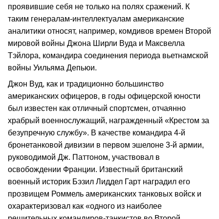
проявившие себя не только на полях сражений. К
таким генералам-интеллектуалам американские
аналитики относят, например, комдивов времен Второй
мировой войны Джона Ширли Вуда и Максвелла
Тэйлора, командира соединения периода вьетнамской
войны Уильяма Депьюи.
Джон Вуд, как и традиционно большинство
американских офицеров, в годы офицерской юности
был известен как отличный спортсмен, отчаянно
храбрый военнослужащий, награжденный «Крестом за
безупречную службу». В качестве командира 4-й
бронетанковой дивизии в первом эшелоне 3-й армии,
руководимой Дж. Паттоном, участвовал в
освобождении Франции. Известный британский
военный историк Бэзил Лиддел Гарт наградил его
прозвищем Роммель американских танковых войск и
охарактеризовал как «одного из наиболее
решительных командиров-танкистов во Второй