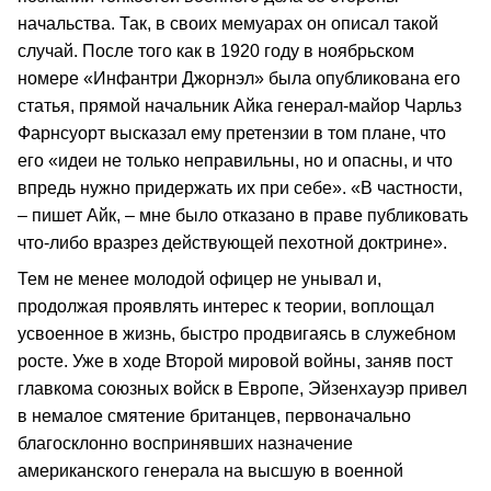
начальства. Так, в своих мемуарах он описал такой
случай. После того как в 1920 году в ноябрьском
номере «Инфантри Джорнэл» была опубликована его
статья, прямой начальник Айка генерал-майор Чарльз
Фарнсуорт высказал ему претензии в том плане, что
его «идеи не только неправильны, но и опасны, и что
впредь нужно придержать их при себе». «В частности,
– пишет Айк, – мне было отказано в праве публиковать
что-либо вразрез действующей пехотной доктрине».
Тем не менее молодой офицер не унывал и,
продолжая проявлять интерес к теории, воплощал
усвоенное в жизнь, быстро продвигаясь в служебном
росте. Уже в ходе Второй мировой войны, заняв пост
главкома союзных войск в Европе, Эйзенхауэр привел
в немалое смятение британцев, первоначально
благосклонно воспринявших назначение
американского генерала на высшую в военной