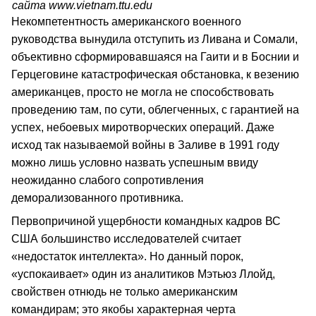
сайта www.vietnam.ttu.edu
Некомпетентность американского военного
руководства вынудила отступить из Ливана и Сомали,
объективно сформировавшаяся на Гаити и в Боснии и
Герцеговине катастрофическая обстановка, к везению
американцев, просто не могла не способствовать
проведению там, по сути, облегченных, с гарантией на
успех, небоевых миротворческих операций. Даже
исход так называемой войны в Заливе в 1991 году
можно лишь условно назвать успешным ввиду
неожиданно слабого сопротивления
деморализованного противника.
Первопричиной ущербности командных кадров ВС
США большинство исследователей считает
«недостаток интеллекта». Но данный порок,
«успокаивает» один из аналитиков Мэтьюз Ллойд,
свойствен отнюдь не только американским
командирам; это якобы характерная черта