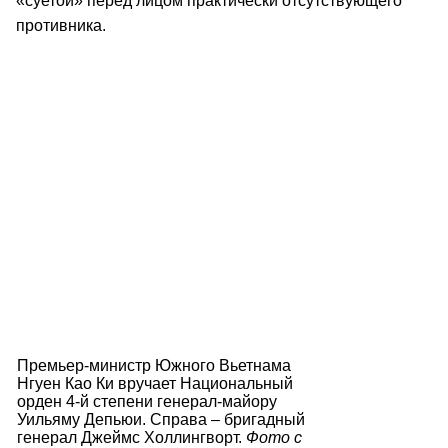
«суетой» перед лицом практически отсутствующего
противника.
Премьер-министр Южного Вьетнама
Нгуен Као Ки вручает Национальный
орден 4-й степени генерал-майору
Уильяму Депьюи. Справа – бригадный
генерал Джеймс Холлингворт.
Фото с