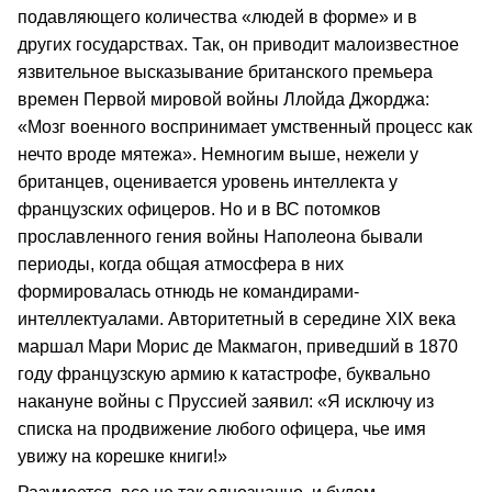
подавляющего количества «людей в форме» и в
других государствах. Так, он приводит малоизвестное
язвительное высказывание британского премьера
времен Первой мировой войны Ллойда Джорджа:
«Мозг военного воспринимает умственный процесс как
нечто вроде мятежа». Немногим выше, нежели у
британцев, оценивается уровень интеллекта у
французских офицеров. Но и в ВС потомков
прославленного гения войны Наполеона бывали
периоды, когда общая атмосфера в них
формировалась отнюдь не командирами-
интеллектуалами. Авторитетный в середине XIX века
маршал Мари Морис де Макмагон, приведший в 1870
году французскую армию к катастрофе, буквально
накануне войны с Пруссией заявил: «Я исключу из
списка на продвижение любого офицера, чье имя
увижу на корешке книги!»