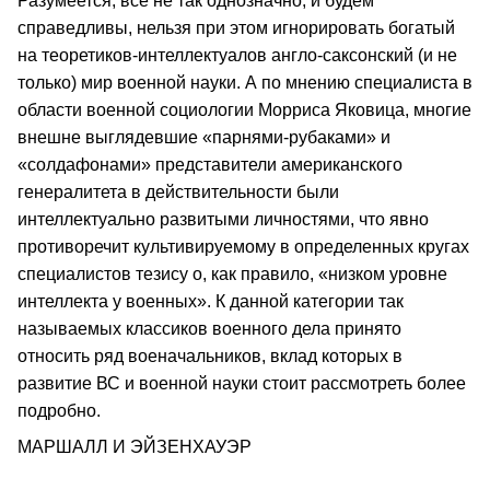
Разумеется, все не так однозначно, и будем
справедливы, нельзя при этом игнорировать богатый
на теоретиков-интеллектуалов англо-саксонский (и не
только) мир военной науки. А по мнению специалиста в
области военной социологии Морриса Яковица, многие
внешне выглядевшие «парнями-рубаками» и
«солдафонами» представители американского
генералитета в действительности были
интеллектуально развитыми личностями, что явно
противоречит культивируемому в определенных кругах
специалистов тезису о, как правило, «низком уровне
интеллекта у военных». К данной категории так
называемых классиков военного дела принято
относить ряд военачальников, вклад которых в
развитие ВС и военной науки стоит рассмотреть более
подробно.
МАРШАЛЛ И ЭЙЗЕНХАУЭР