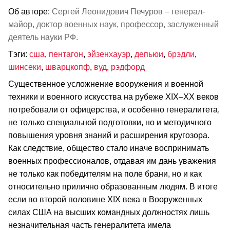
Об авторе:
Сергей Леонидович Печуров – генерал-
майор, доктор военных наук, профессор, заслуженный
деятель науки РФ.
Тэги:
сша
,
пентагон
,
эйзенхауэр
,
депьюи
,
брэдли
,
шинсеки
,
шварцкопф
,
вуд
,
рэдфорд
Существенное усложнение вооружения и военной
техники и военного искусства на рубеже XIX–XX веков
потребовали от офицерства, и особенно генералитета,
не только специальной подготовки, но и методичного
повышения уровня знаний и расширения кругозора.
Как следствие, общество стало иначе воспринимать
военных профессионалов, отдавая им дань уважения
не только как победителям на поле брани, но и как
относительно прилично образованным людям. В итоге
если во второй половине XIX века в Вооруженных
силах США на высших командных должностях лишь
незначительная часть генералитета имела