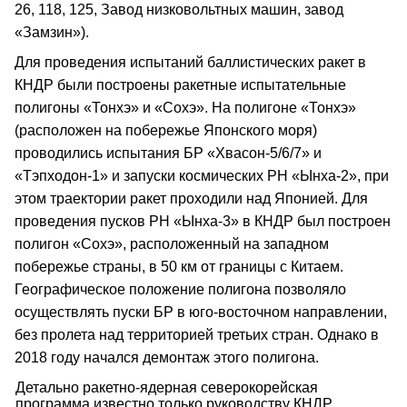
26, 118, 125, Завод низковольтных машин, завод
«Замзин»).
Для проведения испытаний баллистических ракет в
КНДР были построены ракетные испытательные
полигоны «Тонхэ» и «Сохэ». На полигоне «Тонхэ»
(расположен на побережье Японского моря)
проводились испытания БР «Хвасон-5/6/7» и
«Тэпходон-1» и запуски космических РН «Ынха-2», при
этом траектории ракет проходили над Японией. Для
проведения пусков РН «Ынха-3» в КНДР был построен
полигон «Сохэ», расположенный на западном
побережье страны, в 50 км от границы с Китаем.
Географическое положение полигона позволяло
осуществлять пуски БР в юго-восточном направлении,
без пролета над территорией третьих стран. Однако в
2018 году начался демонтаж этого полигона.
Детально ракетно-ядерная северокорейская
программа известно только руководству КНДР.