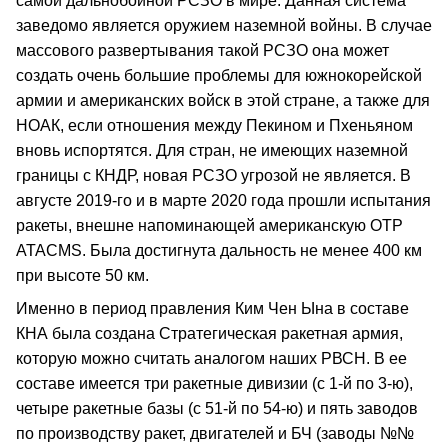
самой дальнобойной РСЗО в мире. Данная система
заведомо является оружием наземной войны. В случае
массового развертывания такой РСЗО она может
создать очень большие проблемы для южнокорейской
армии и американских войск в этой стране, а также для
НОАК, если отношения между Пекином и Пхеньяном
вновь испортятся. Для стран, не имеющих наземной
границы с КНДР, новая РСЗО угрозой не является. В
августе 2019-го и в марте 2020 года прошли испытания
ракеты, внешне напоминающей американскую ОТР
АТАСМS. Была достигнута дальность не менее 400 км
при высоте 50 км.
Именно в период правления Ким Чен Ына в составе
КНА была создана Стратегическая ракетная армия,
которую можно считать аналогом наших РВСН. В ее
составе имеется три ракетные дивизии (с 1-й по 3-ю),
четыре ракетные базы (с 51-й по 54-ю) и пять заводов
по производству ракет, двигателей и БЧ (заводы №№