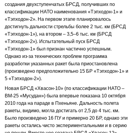
создания двухступенчатых БРСД, получивших по
классификации НАТО наименования «Тэпходон-1» и
«Тэпходон-2». На первом этапе планировалось
достигнуть дальности стрельбы более 2 тыс. км (БРСД
«Тэпходон-1»), на втором – 3,5–6 тыс. км (БРСД
«Тэпходон-2»). Испытательный пуск БРСД
«Тэпходон-1» был признан частично успешным.
Однако из-за технических проблем программа
разработки указанных ракет была приостановлена
(произведено предположительно 15 БР «Тэпходон-1» и
5 «Тэпходон-2»).
Новая БРСД «Хвасон-10» (по классификации НАТО –
ВМ-25 «Мусудан») была впервые показана 10 октября
2010 года на параде в Пхеньяне. Дальность полета
ракеты, видимо, могла достигать от 2,5 до 4 тыс. км.
Было произведено 16 ПУ и примерно 20 БР, однако эти
ракеты остались чисто экспериментальными и в серию
не пошли. Вместо нее создана БРСД «Хвасон-12»