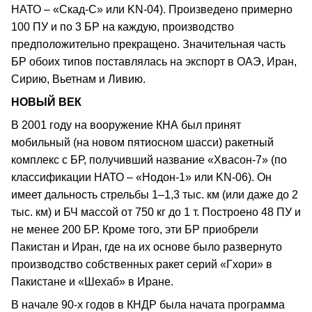
НАТО – «Скад-С» или KN-04). Произведено примерно
100 ПУ и по 3 БР на каждую, производство
предположительно прекращено. Значительная часть
БР обоих типов поставлялась на экспорт в ОАЭ, Иран,
Сирию, Вьетнам и Ливию.
НОВЫЙ ВЕК
В 2001 году на вооружение КНА был принят
мобильный (на новом пятиосном шасси) ракетный
комплекс с БР, получивший название «Хвасон-7» (по
классификации НАТО – «Нодон-1» или KN-06). Он
имеет дальность стрельбы 1–1,3 тыс. км (или даже до 2
тыс. км) и БЧ массой от 750 кг до 1 т. Построено 48 ПУ и
не менее 200 БР. Кроме того, эти БР приобрели
Пакистан и Иран, где на их основе было развернуто
производство собственных ракет серий «Гхори» в
Пакистане и «Шехаб» в Иране.
В начале 90-х годов в КНДР была начата программа