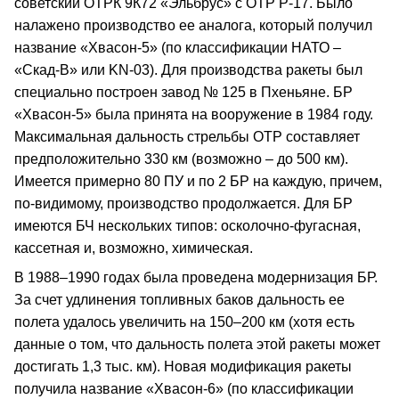
советский ОТРК 9К72 «Эльбрус» с OTP Р-17. Было
налажено производство ее аналога, который получил
название «Хвасон-5» (по классификации НАТО –
«Скад-В» или KN-03). Для производства ракеты был
специально построен завод № 125 в Пхеньяне. БР
«Хвасон-5» была принята на вооружение в 1984 году.
Максимальная дальность стрельбы OTP составляет
предположительно 330 км (возможно – до 500 км).
Имеется примерно 80 ПУ и по 2 БР на каждую, причем,
по-видимому, производство продолжается. Для БР
имеются БЧ нескольких типов: осколочно-фугасная,
кассетная и, возможно, химическая.
В 1988–1990 годах была проведена модернизация БР.
За счет удлинения топливных баков дальность ее
полета удалось увеличить на 150–200 км (хотя есть
данные о том, что дальность полета этой ракеты может
достигать 1,3 тыс. км). Новая модификация ракеты
получила название «Хвасон-6» (по классификации