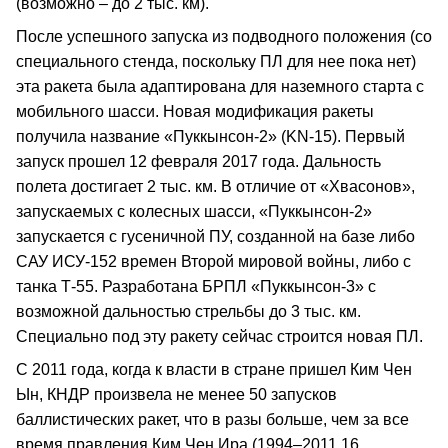
(возможно – до 2 тыс. км).
После успешного запуска из подводного положения (со
специального стенда, поскольку ПЛ для нее пока нет)
эта ракета была адаптирована для наземного старта с
мобильного шасси. Новая модификация ракеты
получила название «Пуккынсон-2» (KN-15). Первый
запуск прошел 12 февраля 2017 года. Дальность
полета достигает 2 тыс. км. В отличие от «Хвасонов»,
запускаемых с колесных шасси, «Пуккынсон-2»
запускается с гусеничной ПУ, созданной на базе либо
САУ ИСУ-152 времен Второй мировой войны, либо с
танка Т-55. Разработана БРПЛ «Пуккынсон-3» с
возможной дальностью стрельбы до 3 тыс. км.
Специально под эту ракету сейчас строится новая ПЛ.
С 2011 года, когда к власти в стране пришел Ким Чен
Ын, КНДР произвела не менее 50 запусков
баллистических ракет, что в разы больше, чем за все
время правления Ким Чен Ира (1994–2011,16