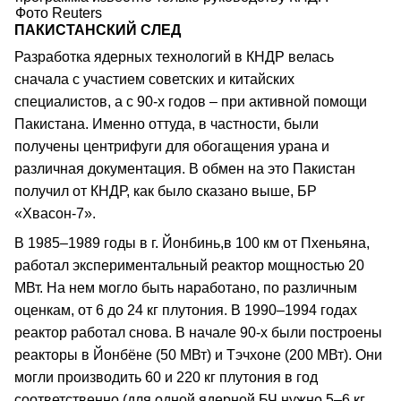
Фото Reuters
ПАКИСТАНСКИЙ СЛЕД
Разработка ядерных технологий в КНДР велась
сначала с участием советских и китайских
специалистов, а с 90-х годов – при активной помощи
Пакистана. Именно оттуда, в частности, были
получены центрифуги для обогащения урана и
различная документация. В обмен на это Пакистан
получил от КНДР, как было сказано выше, БР
«Хвасон-7».
В 1985–1989 годы в г. Йонбинь,в 100 км от Пхеньяна,
работал экспериментальный реактор мощностью 20
МВт. На нем могло быть наработано, по различным
оценкам, от 6 до 24 кг плутония. В 1990–1994 годах
реактор работал снова. В начале 90-х были построены
реакторы в Йонбёне (50 МВт) и Тэчхоне (200 МВт). Они
могли производить 60 и 220 кг плутония в год
соответственно (для одной ядерной БЧ нужно 5–6 кг