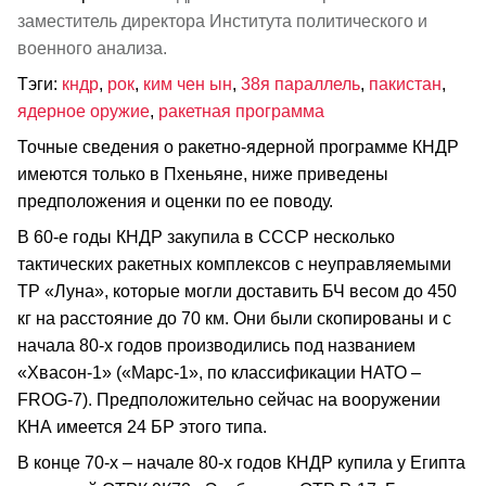
заместитель директора Института политического и
военного анализа.
Тэги:
кндр
,
рок
,
ким чен ын
,
38я параллель
,
пакистан
,
ядерное оружие
,
ракетная программа
Точные сведения о ракетно-ядерной программе КНДР
имеются только в Пхеньяне, ниже приведены
предположения и оценки по ее поводу.
В 60-е годы КНДР закупила в СССР несколько
тактических ракетных комплексов с неуправляемыми
ТР «Луна», которые могли доставить БЧ весом до 450
кг на расстояние до 70 км. Они были скопированы и с
начала 80-х годов производились под названием
«Хвасон-1» («Марс-1», по классификации НАТО –
FROG-7). Предположительно сейчас на вооружении
КНА имеется 24 БР этого типа.
В конце 70-х – начале 80-х годов КНДР купила у Египта