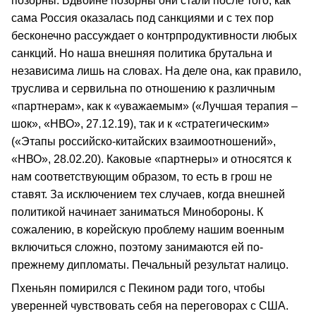
позорны. Вдвойне позорны они стали после того, как
сама Россия оказалась под санкциями и с тех пор
бесконечно рассуждает о контрпродуктивности любых
санкций. Но наша внешняя политика брутальна и
независима лишь на словах. На деле она, как правило,
труслива и сервильна по отношению к различным
«партнерам», как к «уважаемым» («Лучшая терапия –
шок», «НВО», 27.12.19), так и к «стратегическим»
(«Этапы российско-китайских взаимоотношений»,
«НВО», 28.02.20). Каковые «партнеры» и относятся к
нам соответствующим образом, то есть в грош не
ставят. За исключением тех случаев, когда внешней
политикой начинает заниматься Минобороны. К
сожалению, в корейскую проблему нашим военным
включиться сложно, поэтому занимаются ей по-
прежнему дипломаты. Печальный результат налицо.
Пхеньян помирился с Пекином ради того, чтобы
уверенней чувствовать себя на переговорах с США.