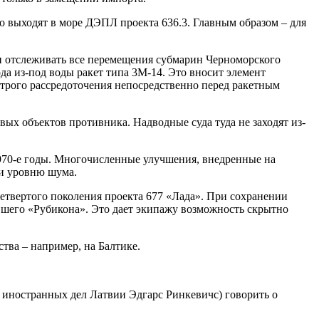
то выходят в море ДЭПЛ проекта 636.3. Главным образом – для
и отслеживать все перемещения субмарин Черноморского
а из-под воды ракет типа 3М-14. Это вносит элемент
трого рассредоточения непосредственно перед ракетным
ых объектов противника. Надводные суда туда не заходят из-
1970-е годы. Многочисленные улучшения, внедренные на
 и уровню шума.
етвертого поколения проекта 677 «Лада». При сохранении
евшего «Рубикона». Это дает экипажу возможность скрытно
тва – например, на Балтике.
иностранных дел Латвии Эдгарс Ринкевичс) говорить о