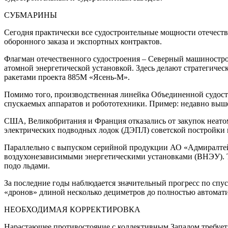
СУБМАРИНЫ
Сегодня практически все судостроительные мощности отечест
оборонного заказа и экспортных контрактов.
Флагман отечественного судостроения – Северный машинострои
атомной энергетической установкой. Здесь делают стратегич
ракетами проекта 885М «Ясень-М».
Помимо того, производственная линейка Объединенной судост
спускаемых аппаратов и робототехники. Пример: недавно выш
США, Великобритания и Франция отказались от закупок неато
электрических подводных лодок (ДЭПЛ) советской постройки п
Параллельно с выпуском серийной продукции АО «Адмиралтей
воздухонезависимыми энергетическими установками (ВНЭУ). Т
подо льдами.
За последние годы наблюдается значительный прогресс по спуск
«дронов» длиной несколько дециметров до полностью автоматич
НЕОБХОДИМАЯ КОРРЕКТИРОВКА
Нарастающее противостояние с коллективным Западом требует в