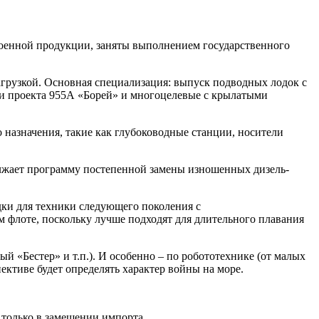
оенной продукции, заняты выполнением государственного
грузкой. Основная специализация: выпуск подводных лодок с
ми проекта 955А «Борей» и многоцелевые с крылатыми
назначения, такие как глубоководные станции, носители
олжает программу постепенной замены изношенных дизель-
ки для техники следующего поколения с
флоте, поскольку лучше подходят для длительного плавания
й «Бестер» и т.п.). И особенно – по робототехнике (от малых
ективе будет определять характер войны на море.
 только в замещении импорта.