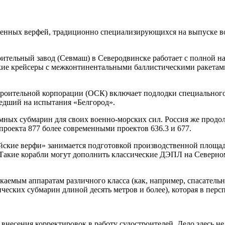
венных верфей, традиционно специализирующихся на выпуске в
тельный завод (Севмаш) в Северодвинске работает с полной на
еские крейсеры с межконтинентальными баллистическими ракета
роительной корпорации (ОСК) включает подлодки специального 
едший на испытания «Белгород».
мных субмарин для своих военно-морских сил. Россия же прод
роекта 877 более современными проектов 636.3 и 677.
ские верфи» занимается подготовкой производственной площад
акие корабли могут дополнить классические ДЭПЛ на Северном 
аемым аппаратам различного класса (как, например, спасательны
еских субмарин длиной десять метров и более), которая в персп
несения корректировок в работу судостроителей. Дело здесь не