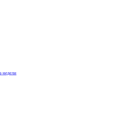
а недели