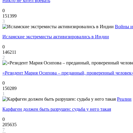
Никто не хотел воевать
0
151399
3
Войны и
Исламские экстремисты активизировались в Индии
0
146211
2
«Резидент Мария Осипова – преданный, проверенный человек
0
150289
1
Реалии
Карфаген должен быть разрушен: судьба у него такая
0
205635
7