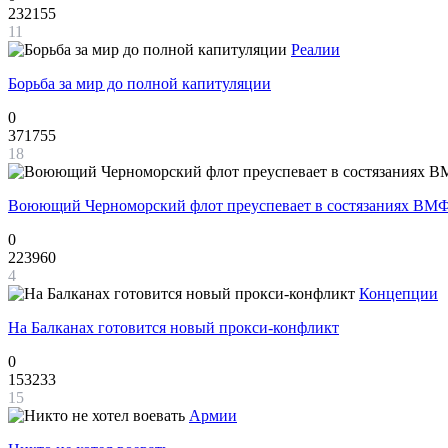
232155
11
Реалии
Борьба за мир до полной капитуляции
0
371755
18
Воюющий Черноморский флот преуспевает в состязаниях ВМФ
0
223960
4
Концепции
На Балканах готовится новый прокси-конфликт
0
153233
15
Армии