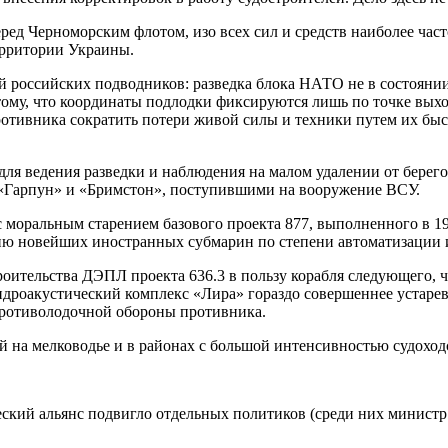
ред Черноморским флотом, изо всех сил и средств наиболее час
ерритории Украины.
й российских подводников: разведка блока НАТО не в состояни
ому, что координаты подлодки фиксируются лишь по точке выход
отивника сократить потери живой силы и техники путем их быс
ля ведения разведки и наблюдения на малом удалении от берегов
 «Гарпун» и «Бримстон», поступившими на вооружение ВСУ.
с моральным старением базового проекта 877, выполненного в 
овню новейших иностранных субмарин по степени автоматизации
ительства ДЭПЛ проекта 636.3 в пользу корабля следующего, ч
 гидроакустический комплекс «Лира» гораздо совершеннее устар
 противолодочной обороны противника.
 на мелководье и в районах с большой интенсивностью судоходс
кий альянс подвигло отдельных политиков (среди них министр 