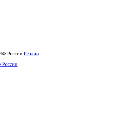
Реалии
 России