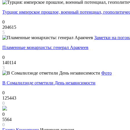
Турция: имперское прошлое, военный потенциал, геополитиче
0
204615
5
Заметки на погон
Пламенные монархисты: генерал Аракчеев
0
140114
3
Фото
В Сомалилэнде отметили День независимости
0
125443
0
0
5564
0
Газета
Концепции
Интернет-версия