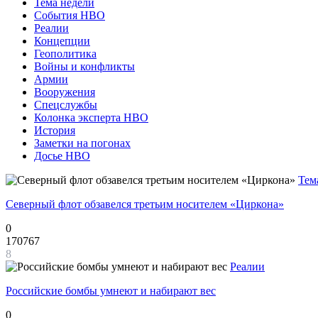
Тема недели
События НВО
Реалии
Концепции
Геополитика
Войны и конфликты
Армии
Вооружения
Спецслужбы
Колонка эксперта НВО
История
Заметки на погонах
Досье НВО
Тем
Северный флот обзавелся третьим носителем «Циркона»
0
170767
8
Реалии
Российские бомбы умнеют и набирают вес
0