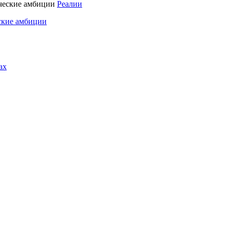
Реалии
ские амбиции
ах