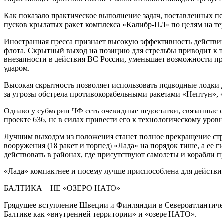
Как показало практическое выполнение задач, поставленных пе
пусков крылатых ракет комплекса «Калибр-ПЛ» по целям на т
Иностранная пресса признает высокую эффективность действи
флота. Скрытный выход на позицию для стрельбы приводит к т
внезапности в действия ВС России, уменьшает возможности пр
ударом.
Высокая скрытность позволяет использовать подводные лодки д
за угрозы обстрела противокорабельными ракетами «Нептун»,
Однако у субмарин ЧФ есть очевидные недостатки, связанные 
проекте 636, не в силах привести его к технологическому ур
Лучшим выходом из положения станет полное прекращение стро
вооружения (18 ракет и торпед) «Лада» на порядок тише, а ее
действовать в районах, где присутствуют самолеты и корабли
«Лада» компактнее и посему лучше приспособлена для действий
БАЛТИКА – НЕ «ОЗЕРО НАТО»
Грядущее вступление Швеции и Финляндии в Североатлантичес
Балтике как «внутренней территории» и «озере НАТО».