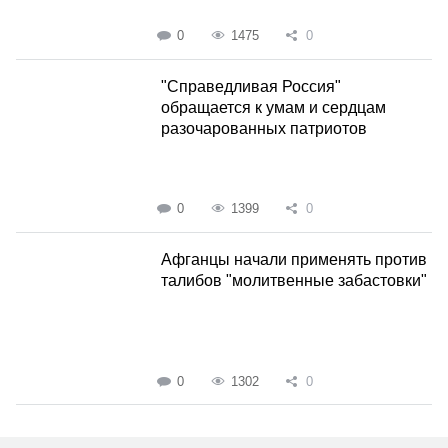
0
1475
0
"Справедливая Россия"
обращается к умам и сердцам
разочарованных патриотов
0
1399
0
Афганцы начали применять против
талибов "молитвенные забастовки"
0
1302
0