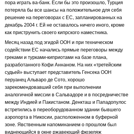
пора играть ва-банк. Если бы это произошло, Турция
потеряла бы все шансы на положительное для себя
решение на переговорах с ЕС, запланированных на
декабрь 2004 г. Ей не оставалось ничего иного, кроме
как приструнить своего кипрского наместника.
Месяц назад под эгидой ООН и при техническом
содействии ЕС начались прямые переговоры между
греками и турками-киприотами на базе плана,
разработанного Кофи Аннаном. На них «третейским
судьей» выступает представитель Генсека ООН
перуанец Альваро де Сото, хорошо
зарекомендовавший себя при выполнении
аналогичной миссии в Сальвадоре и в посредничестве
между Индией и Пакистаном. Денкташ и Пападопулос
встретились в переоборудованном здании бывшего
аэропорта в Никосии, расположенном в буферной
зоне. Явственным напоминанием о прошлом был
виднеющийся в окне ржавеющий фюзеляж