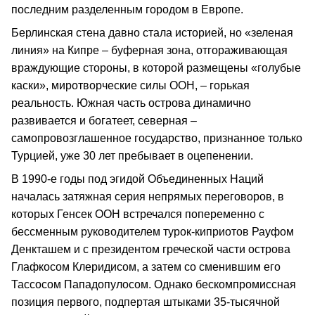
последним разделенным городом в Европе.
Берлинская стена давно стала историей, но «зеленая
линия» на Кипре – буферная зона, отгораживающая
враждующие стороны, в которой размещены «голубые
каски», миротворческие силы ООН, – горькая
реальность. Южная часть острова динамично
развивается и богатеет, северная –
самопровозглашенное государство, признанное только
Турцией, уже 30 лет пребывает в оцепенении.
В 1990-е годы под эгидой Объединенных Наций
началась затяжная серия непрямых переговоров, в
которых Генсек ООН встречался попеременно с
бессменным руководителем турок-киприотов Рауфом
Денкташем и с президентом греческой части острова
Глафкосом Клеридисом, а затем со сменившим его
Тассосом Пападопулосом. Однако бескомпромиссная
позиция первого, подпертая штыками 35-тысячной