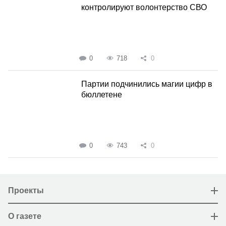
контролируют волонтерство СВО
0
718
0
Партии подчинились магии цифр в
бюллетене
0
743
0
Проекты
О газете