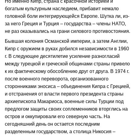
Но именно Кипр, страна с красочной историей и
богатым культурным наследием, прибавит немало
головной боли интегрирующейся Европе. Шутка ли, из-
за него Греция и Турция – государства – члены НАТО,
не раз оказывались на грани силового противостояния.
Бывшая колония Османской империи, а затем Англии,
Кипр с оружием в руках добился независимости в 1960
г. В следующее десятилетие усиление разногласий
между турецкой и греческой общинами страны привело
к их фактическому обособлению друг от друга. В 1974 г.
после военного переворота, организованного
сторонниками эносиса – объединения Кипра с Грецией,
и отстранения от власти первого президента страны
архиепископа Макариоса, военные силы Турции под
предлогом защиты своих соплеменников вторглись на
остров и оккупировали его северную часть. На
сегодняшний день он остается последним
разделенным государством, а столица Никосия –