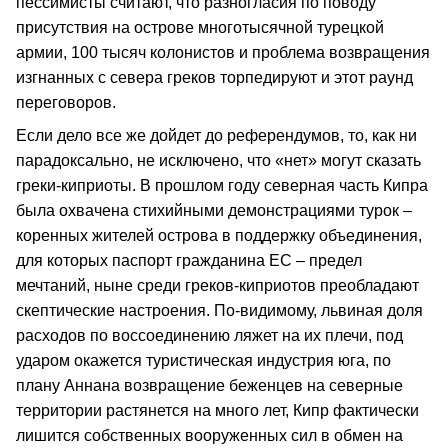
пессимисты считают, что разногласия по поводу
присутствия на острове многотысячной турецкой
армии, 100 тысяч колонистов и проблема возвращения
изгнанных с севера греков торпедируют и этот раунд
переговоров.
Если дело все же дойдет до референдумов, то, как ни
парадоксально, не исключено, что «нет» могут сказать
греки-киприоты. В прошлом году северная часть Кипра
была охвачена стихийными демонстрациями турок –
коренных жителей острова в поддержку объединения,
для которых паспорт гражданина ЕС – предел
мечтаний, ныне среди греков-киприотов преобладают
скептические настроения. По-видимому, львиная доля
расходов по воссоединению ляжет на их плечи, под
ударом окажется туристическая индустрия юга, по
плану Аннана возвращение беженцев на северные
территории растянется на много лет, Кипр фактически
лишится собственных вооруженных сил в обмен на