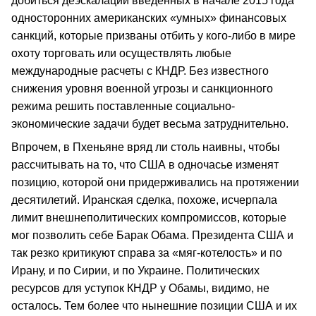
добиться деэскалации введенных в начале 2015 года
односторонних американских «умных» финансовых
санкций, которые призваны отбить у кого-либо в мире
охоту торговать или осуществлять любые
международные расчеты с КНДР. Без известного
снижения уровня военной угрозы и санкционного
режима решить поставленные социально-
экономические задачи будет весьма затруднительно.
Впрочем, в Пхеньяне вряд ли столь наивны, чтобы
рассчитывать на то, что США в одночасье изменят
позицию, которой они придерживались на протяжении
десятилетий. Иранская сделка, похоже, исчерпала
лимит внешнеполитических компромиссов, которые
мог позволить себе Барак Обама. Президента США и
так резко критикуют справа за «мяг-котелость» и по
Ирану, и по Сирии, и по Украине. Политических
ресурсов для уступок КНДР у Обамы, видимо, не
осталось. Тем более что нынешние позиции США и их