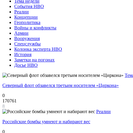
Тема недели
События НВО
Реалии
Концепции
Геополитика
Войны и конфликты
Армии
Вооружения
Спецслужбы
Колонка эксперта НВО
История
Заметки на погонах
Досье НВО
Тем
Северный флот обзавелся третьим носителем «Циркона»
0
170761
8
Реалии
Российские бомбы умнеют и набирают вес
0