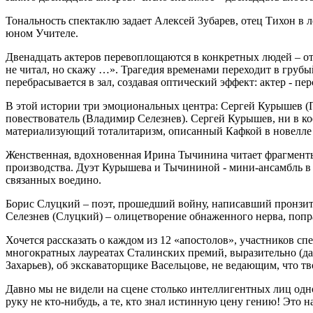
Тональность спектаклю задает Алексей Зубарев, отец Тихон в 
юном Учителе.
Двенадцать актеров перевоплощаются в конкретных людей – от
не читал, но скажу …». Трагедия временами переходит в груб
перебрасывается в зал, создавая оптический эффект: актер - пе
В этой истории три эмоциональных центра: Сергей Курышев (П
повествователь (Владимир Селезнев). Сергей Курышев, ни в к
материализующий тоталитаризм, описанный Кафкой в новелле
Женственная, вдохновенная Ирина Тычинина читает фрагменты 
производства. Дуэт Курышева и Тычининой - мини-ансамбль в
связанных воедино.
Борис Слуцкий – поэт, прошедший войну, написавший пронзит
Селезнев (Слуцкий) – олицетворение обнаженного нерва, попра
Хочется рассказать о каждом из 12 «апостолов», участников 
многократных лауреатах Сталинских премий, выразительно (да
Захарьев), об экскаваторщике Васельцове, не ведающим, что т
Давно мы не видели на сцене столько интеллигентных лиц одн
руку не кто-нибудь, а те, кто знал истинную цену гению! Это н