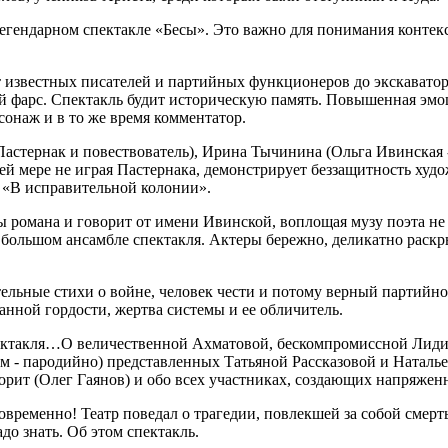
легендарном спектакле «Бесы». Это важно для понимания контек
 известных писателей и партийных функционеров до экскаватор
ый фарс. Спектакль будит историческую память. Повышенная эм
рсонаж и в то же время комментатор.
астернак и повествователь), Ирина Тычинина (Ольга Ивинская -
оей мере не играя Пастернака, демонстрирует беззащитность х
 «В исправительной колонии».
романа и говорит от имени Ивинской, воплощая музу поэта не 
 большом ансамбле спектакля. Актеры бережно, деликатно рас
ельные стихи о войне, человек чести и потому верный партийн
нной гордости, жертва системы и ее обличитель.
спектакля…О величественной Ахматовой, бескомпромиссной Лидии
м - пародийно) представленных Татьяной Рассказовой и Наталь
ворит (Олег Гаянов) и обо всех участниках, создающих напряжен
овременно! Театр поведал о трагедии, повлекшей за собой смер
адо знать. Об этом спектакль.