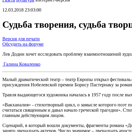
12.03.2018 23:03:00
Судьба творения, судьба твор
Версия для печати
Обсудить на форуме
Лев Додин хочет исследовать проблему взаимоотношений худо
Галина Коваленко
Малый драматический театр – театр Европы открыл фестиваль-и
присуждения Нобелевской премии Борису Пастернаку за роман
Травля выдающегося художника началась в 1957 году после вых
«Вакханалия» - стихотворный цикл, о замысле которого поэт пи
считаться священным и давал начало греческой трагедии». Стих
главным действующим лицом.
Сценарий, в который вошли документы, фрагменты романа «До
занято двенадцать актеров. Число значимое – двенадцать апост