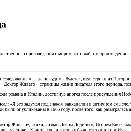
ца
жественного произведения с миром, который это произведение 
сследование « … да не судимы будете», взяв строки из Нагорно
 «Доктор Живаго», страницы жизни писателя этого периода, по
ода романа в Италии, достигнув апогея после присуждения Нобе
сал: «Я это задумал под знаком вакханалии в античном смысле, т
и были опубликованы в 1965 году, после того, как разыгралась а
ктор Живаго», стихи, создан Львом Додиным, Игорем Евсеевым 
олов, учеников Христа, среди которых были отступники и Иуда.