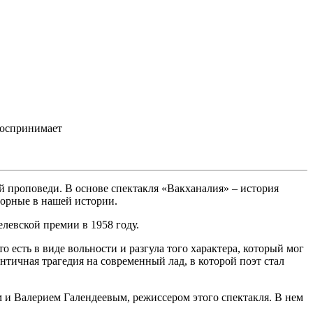
воспринимает
й проповеди. В основе спектакля «Вакханалия» – история
зорные в нашей истории.
левской премии в 1958 году.
о есть в виде вольности и разгула того характера, который мог
нтичная трагедия на современный лад, в которой поэт стал
и Валерием Галендеевым, режиссером этого спектакля. В нем