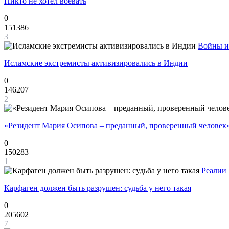
Никто не хотел воевать
0
151386
3
Войны и
Исламские экстремисты активизировались в Индии
0
146207
2
«Резидент Мария Осипова – преданный, проверенный человек
0
150283
1
Реалии
Карфаген должен быть разрушен: судьба у него такая
0
205602
7