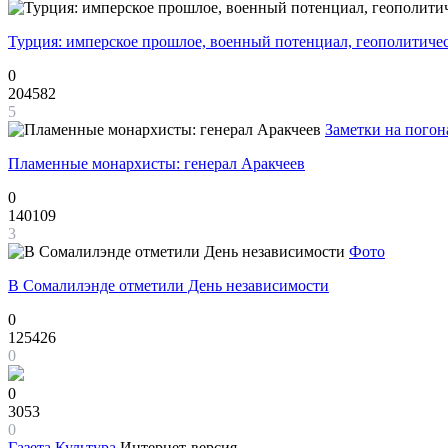
Турция: имперское прошлое, военный потенциал, геополитиче
0
204582
5
Заметки на погон
Пламенные монархисты: генерал Аракчеев
0
140109
3
Фото
В Сомалилэнде отметили День независимости
0
125426
0
0
3053
0
Газета
Культура
Интернет-версия