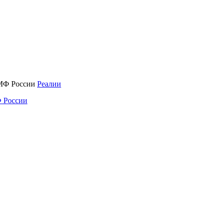
Реалии
 России