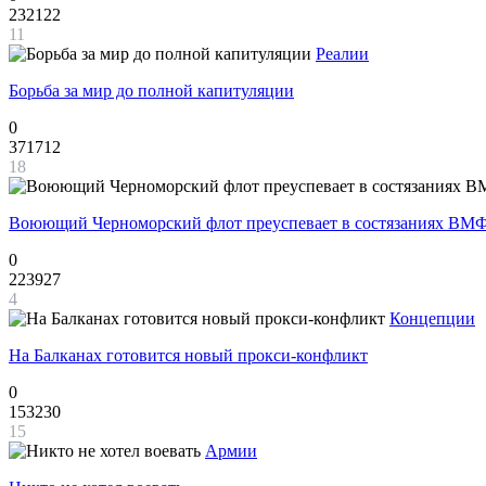
232122
11
Реалии
Борьба за мир до полной капитуляции
0
371712
18
Воюющий Черноморский флот преуспевает в состязаниях ВМФ
0
223927
4
Концепции
На Балканах готовится новый прокси-конфликт
0
153230
15
Армии