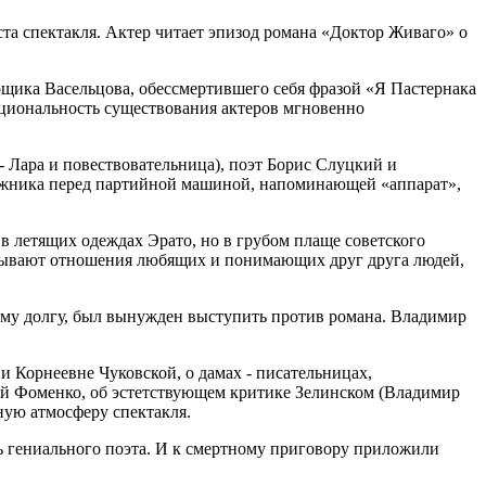
ста спектакля. Актер читает эпизод романа «Доктор Живаго» о
щика Васельцова, обессмертившего себя фразой «Я Пастернака
оциональность существования актеров мгновенно
 Лара и повествовательница), поэт Борис Слуцкий и
удожника перед партийной машиной, напоминающей «аппарат»,
в летящих одеждах Эрато, но в грубом плаще советского
крывают отношения любящих и понимающих друг друга людей,
ому долгу, был вынужден выступить против романа. Владимир
 Корнеевне Чуковской, о дамах - писательницах,
ей Фоменко, об эстетствующем критике Зелинском (Владимир
ную атмосферу спектакля.
ть гениального поэта. И к смертному приговору приложили