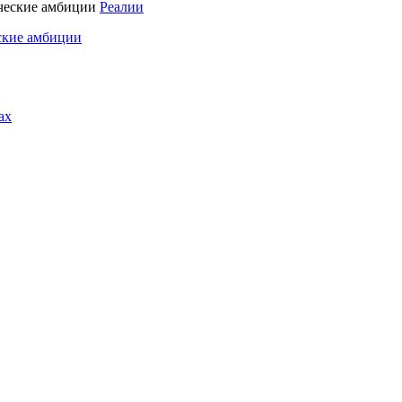
Реалии
ские амбиции
ах