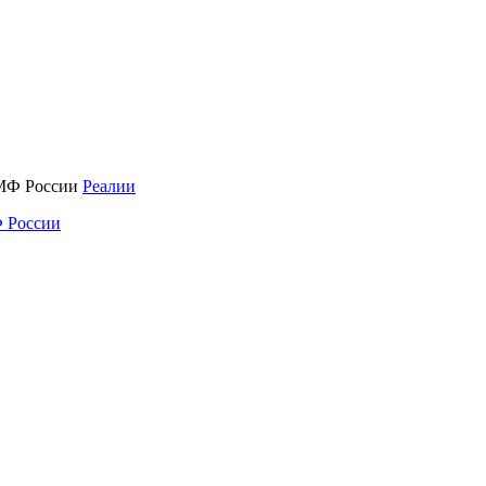
Реалии
 России