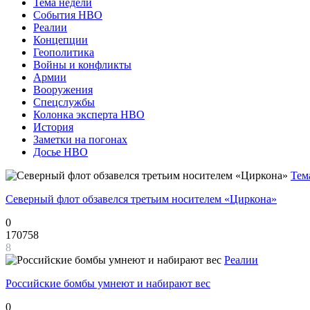
Тема недели
События НВО
Реалии
Концепции
Геополитика
Войны и конфликты
Армии
Вооружения
Спецслужбы
Колонка эксперта НВО
История
Заметки на погонах
Досье НВО
Тем
Северный флот обзавелся третьим носителем «Циркона»
0
170758
8
Реалии
Российские бомбы умнеют и набирают вес
0