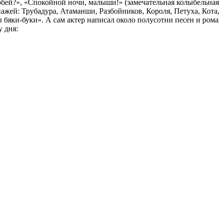
обей?», «Спокойной ночи, малыши!» (замечательная колыбельная
нажей: Трубадура, Атаманши, Разбойников, Короля, Петуха, Кот
ы бяки-буки». А сам актер написал около полусотни песен и рома
у дня: