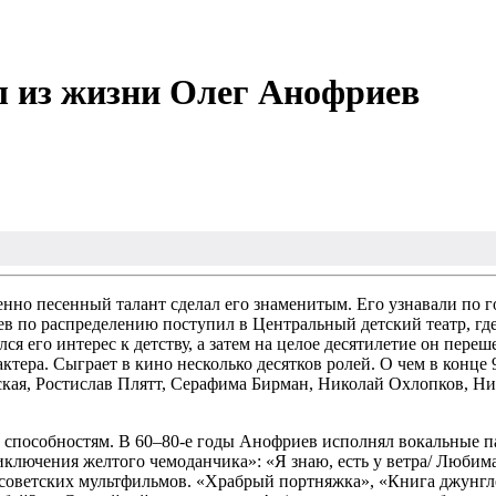
ел из жизни Олег Анофриев
енно песенный талант сделал его знаменитым. Его узнавали по г
по распределению поступил в Центральный детский театр, где 
лся его интерес к детству, а затем на целое десятилетие он пер
актера. Сыграет в кино несколько десятков ролей. О чем в конце 
невская, Ростислав Плятт, Серафима Бирман, Николай Охлопков,
 способностям. В 60–80-е годы Анофриев исполнял вокальные па
ключения желтого чемоданчика»: «Я знаю, есть у ветра/ Любима
советских мультфильмов. «Храбрый портняжка», «Книга джунглей