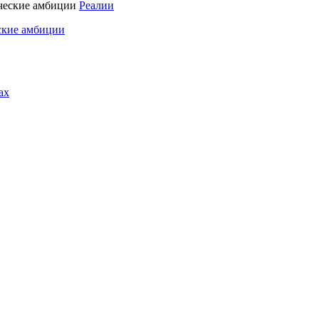
Реалии
ские амбиции
ах