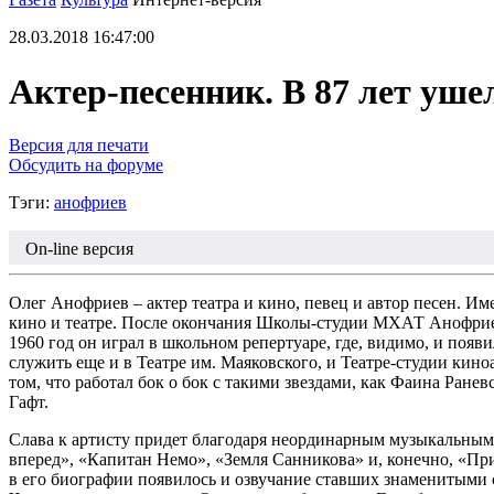
28.03.2018 16:47:00
Актер-песенник. В 87 лет уш
Версия для печати
Обсудить на форуме
Тэги:
анофриев
On-line версия
Олег Анофриев – актер театра и кино, певец и автор песен. Им
кино и театре. После окончания Школы-студии МХАТ Анофриев 
1960 год он играл в школьном репертуаре, где, видимо, и появи
служить еще и в Театре им. Маяковского, и Театре-студии кино
том, что работал бок о бок с такими звездами, как Фаина Ра
Гафт.
Слава к артисту придет благодаря неординарным музыкальным
вперед», «Капитан Немо», «Земля Санникова» и, конечно, «При
в его биографии появилось и озвучание ставших знаменитыми 