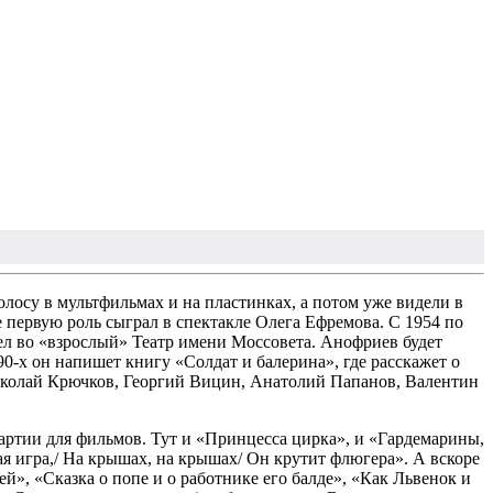
олосу в мультфильмах и на пластинках, а потом уже видели в
первую роль сыграл в спектакле Олега Ефремова. С 1954 по
ешел во «взрослый» Театр имени Моссовета. Анофриев будет
90-х он напишет книгу «Солдат и балерина», где расскажет о
 Николай Крючков, Георгий Вицин, Анатолий Папанов, Валентин
ртии для фильмов. Тут и «Принцесса цирка», и «Гардемарины,
я игра,/ На крышах, на крышах/ Он крутит флюгера». А вскоре
», «Сказка о попе и о работнике его балде», «Как Львенок и