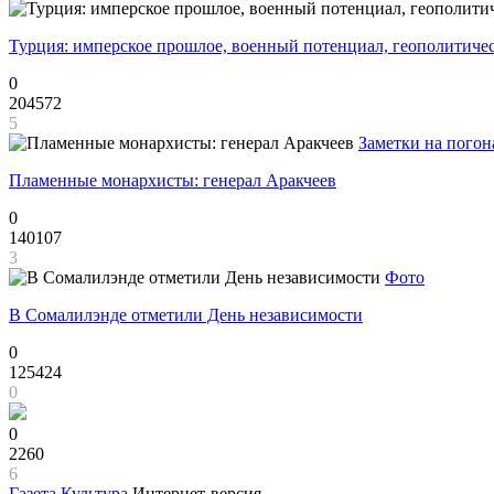
Турция: имперское прошлое, военный потенциал, геополитиче
0
204572
5
Заметки на погон
Пламенные монархисты: генерал Аракчеев
0
140107
3
Фото
В Сомалилэнде отметили День независимости
0
125424
0
0
2260
6
Газета
Культура
Интернет-версия