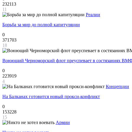
232113
11
Реалии
Борьба за мир до полной капитуляции
0
371703
18
Воюющий Черноморский флот преуспевает в состязаниях ВМФ
0
223919
4
Концепции
На Балканах готовится новый прокси-конфликт
0
153228
15
Армии