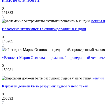
Никто не хотел воевать
0
151383
3
Войны и
Исламские экстремисты активизировались в Индии
0
146205
2
«Резидент Мария Осипова – преданный, проверенный человек
0
150281
1
Реалии
Карфаген должен быть разрушен: судьба у него такая
0
205593
7