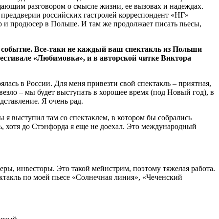
ающим разговором о смысле жизни, ее вызовах и надеждах.
В преддверии российских гастролей корреспондент «НГ»
 продюсер в Польше. И там же продолжает писать пьесы,
о событие. Все-таки не каждый ваш спектакль из Польши
фестивале «Любимовка», и в авторской читке Виктора
тоялась в России. Для меня привезти свой спектакль – приятная,
везло – мы будет выступать в хорошее время (под Новый год), в
ставление. Я очень рад.
 я выступил там со спектаклем, в котором бы собрались
ь, хотя до Стэнфорда я еще не доехал. Это международный
еры, инвесторы. Это такой мейнстрим, поэтому тяжелая работа.
ктакль по моей пьесе «Солнечная линия», «Чеченский