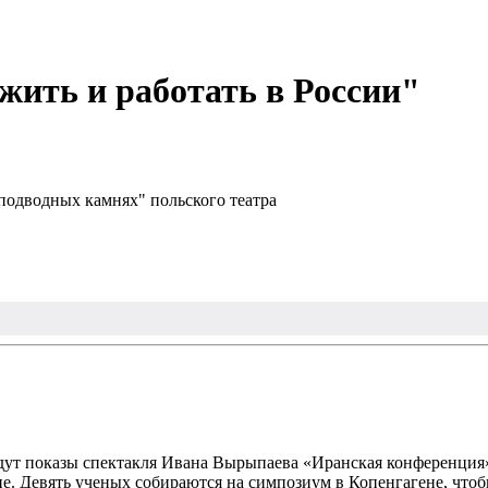
жить и работать в России"
"подводных камнях" польского театра
йдут показы спектакля Ивана Вырыпаева «Иранская конференция» 
це. Девять ученых собираются на симпозиум в Копенгагене, что