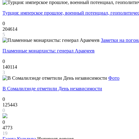
Турция: имперское прошлое, военный потенциал, геополитиче
0
204614
5
Заметки на погон
Пламенные монархисты: генерал Аракчеев
0
140114
3
Фото
В Сомалилэнде отметили День независимости
0
125443
0
0
4773
19
Газета
Культура
Интернет-версия