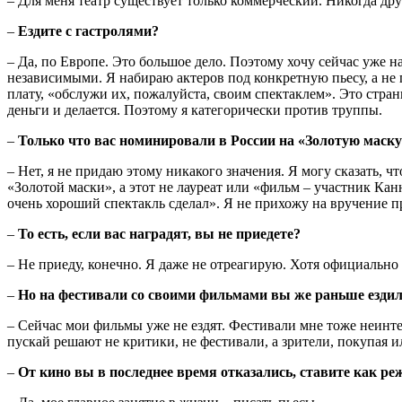
– Для меня театр существует только коммерческий. Никогда др
–
Ездите с гастролями?
– Да, по Европе. Это большое дело. Поэтому хочу сейчас уже н
независимыми. Я набираю актеров под конкретную пьесу, а не п
плату, «обслужи их, пожалуйста, своим спектаклем». Это стра
деньги и делается. Поэтому я категорически против труппы.
–
Только что вас номинировали в России на «Золотую маску 
– Нет, я не придаю этому никакого значения. Я могу сказать, 
«Золотой маски», а этот не лауреат или «фильм – участник Ка
очень хороший спектакль сделал». Я не прихожу на вручение 
–
То есть, если вас наградят, вы не приедете?
– Не приеду, конечно. Я даже не отреагирую. Хотя официально 
–
Но на фестивали со своими фильмами вы же раньше ездил
– Сейчас мои фильмы уже не ездят. Фестивали мне тоже неинте
пускай решают не критики, не фестивали, а зрители, покупая и
–
От кино вы в последнее время отказались, ставите как ре