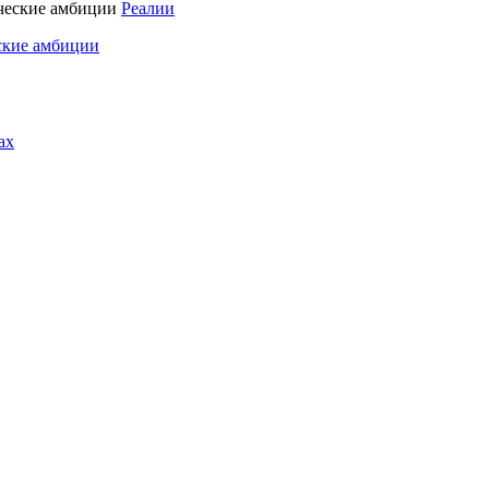
Реалии
ские амбиции
ах