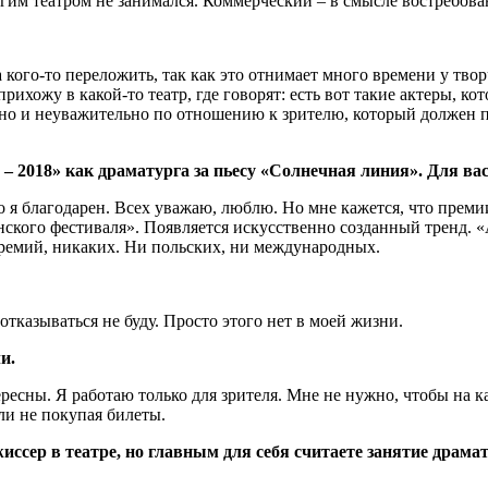
угим театром не занимался. Коммерческий – в смысле востребов
а кого-то переложить, так как это отнимает много времени у тв
рихожу в какой-то театр, где говорят: есть вот такие актеры, к
нно и неуважительно по отношению к зрителю, который должен по
– 2018» как драматурга за пьесу «Солнечная линия». Для ва
что я благодарен. Всех уважаю, люблю. Но мне кажется, что прем
ннского фестиваля». Появляется искусственно созданный тренд. 
премий, никаких. Ни польских, ни международных.
отказываться не буду. Просто этого нет в моей жизни.
и.
ресны. Я работаю только для зрителя. Мне не нужно, чтобы на 
ли не покупая билеты.
жиссер в театре, но главным для себя считаете занятие драма