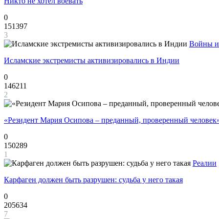
Никто не хотел воевать
0
151397
3
Войны и
Исламские экстремисты активизировались в Индии
0
146211
2
«Резидент Мария Осипова – преданный, проверенный человек
0
150289
1
Реалии
Карфаген должен быть разрушен: судьба у него такая
0
205634
7