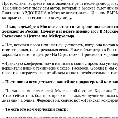
Протокольная встреча и заготовленные речи неожиданно для в
Так анонсирует пьесу сам автор, который в Москве будет личн
Елизавета АВДОШИНА в Москве встретилась с Иваном ВЫРЫПАЕ
которые ставят сегодня по всему миру.
–
Иван, в декабре в Москве состоятся гастроли польского 
доезжает до России. Почему вы везете именно его? В Москв
Рыжакова в Центре им. Мейерхольда.
– Нет, все-таки пьеса начинает существовать, когда она поставл
ответственная, но и тревожная вещь. Я же сейчас редко в Росси
хорошем месте – в центре «На Страстном». Приезжают хорошие 
«Иранскую конференцию» я написал в связи с проектом универ
вершители наших технических судеб (Facebook, Google) и мы с
проект, он играется на английском языке и необязательно в теат
–
Постановка осуществлена вашей же продюсерской компание
– Постановками спектаклей. Мы с женой (актриса Каролина Гру
У нас сейчас пять больших проектов с самыми лучшими польск
дневник» Полины Жеребцовой, сейчас вот «Иранская конфере
–
То есть это коммерческий театр?