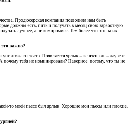
анный.
орчества. Продюсерская компания позволила нам быть
оторые должны есть, пить и получать в месяц свою заработную
лучать лучшее, а не компромисс. Тем более что это на их
с это важно?
ии уничтожают театр. Появляется ярлык – «спектакль – лауреат
«А почему тебя не номинировали? Наверное, потому, что ты не
какой-то моей пьесе был ярлык. Хорошие мои пьесы или плохие,
тургией?