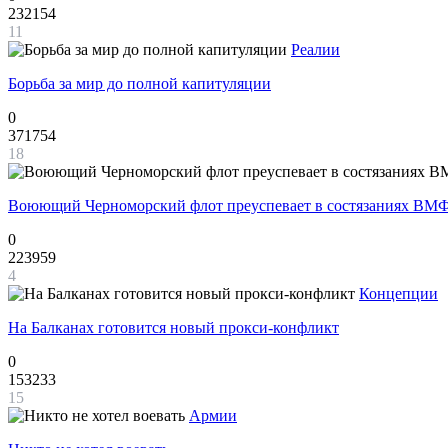
232154
11
Реалии
Борьба за мир до полной капитуляции
0
371754
18
Воюющий Черноморский флот преуспевает в состязаниях ВМФ
0
223959
4
Концепции
На Балканах готовится новый прокси-конфликт
0
153233
15
Армии