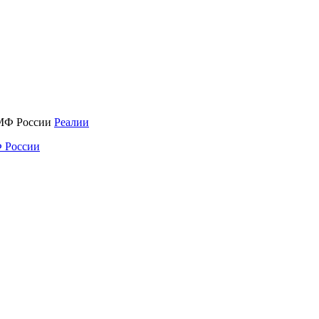
Реалии
 России