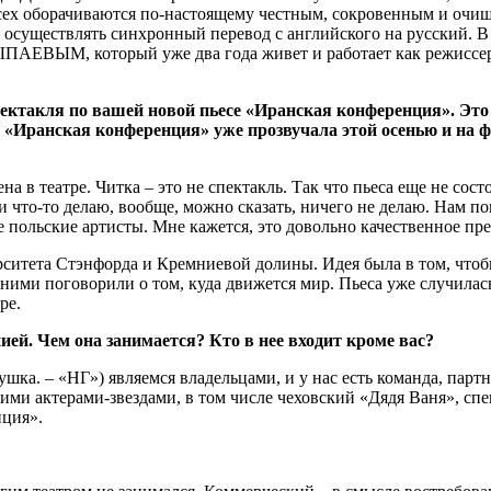
сех оборачиваются по-настоящему честным, сокровенным и очищ
о осуществлять синхронный перевод с английского на русский. 
ВЫМ, который уже два года живет и работает как режиссер и
спектакля по вашей новой пьесе «Иранская конференция». Эт
е «Иранская конференция» уже прозвучала этой осенью и на 
ена в театре. Читка – это не спектакль. Так что пьеса еще не сос
и что-то делаю, вообще, можно сказать, ничего не делаю. Нам по
польские артисты. Мне кажется, это довольно качественное пред
ситета Стэнфорда и Кремниевой долины. Идея была в том, чтобы
 ними поговорили о том, куда движется мир. Пьеса уже случилас
ре.
й. Чем она занимается? Кто в нее входит кроме вас?
шка. – «НГ») являемся владельцами, и у нас есть команда, партн
ими актерами-звездами, в том числе чеховский «Дядя Ваня», спе
нция».