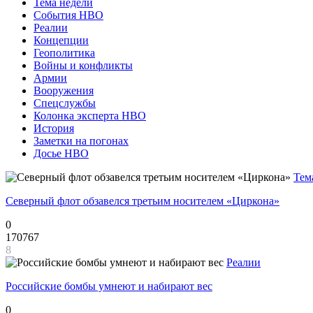
Тема недели
События НВО
Реалии
Концепции
Геополитика
Войны и конфликты
Армии
Вооружения
Спецслужбы
Колонка эксперта НВО
История
Заметки на погонах
Досье НВО
Тем
Северный флот обзавелся третьим носителем «Циркона»
0
170767
8
Реалии
Российские бомбы умнеют и набирают вес
0