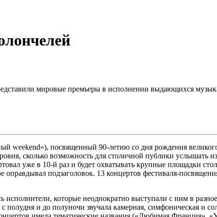
олончелей
 представили мировые премьеры в исполнении выдающихся музык
мный weekend»), посвященный 90-летию со дня рождения велико
о уровня, сколько возможность для столичной публики услышать
овал уже в 10-й раз и будет охватывать крупные площадки стол
е оправдывал подзаголовок. 13 концертов фестиваля-посвящени
ь исполнители, которые неоднократно выступали с ним в разно
 с полудня и до полуночи звучала камерная, симфоническая и со
онцертов имела тематические названия («Любимая Франция», «У