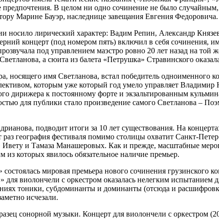
 предпочтения. В целом ни одно сочинение не было случайным,
тору Марине Бауэр, наследнице завещания Евгения Федоровича.
ии носило лирический характер: Вадим Репин, Александр Княз
ерний концерт (под номером пять) включил в себя сочинения, 
озвучала под управлением маэстро ровно 20 лет назад на той же 
Светланова, а сюита из балета «Петрушка» Стравинского оказал
тра, носящего имя Светланова, встал победитель одноименного 
коллективом, которым уже который год умело управляет Владими
ого дирижера к постоянному форте и экзальтированным кульмин
остью для публики стало произведение самого Светланова – Поэ
Андрианова, подводит итоги за 10 лет существования. На концер
т раз география фестиваля помимо столицы охватит Санкт-Петер
» Ивету и Тамаза Манашеровых. Как и прежде, масштабные меро
м из которых явилось обязательное наличие премьер.
» состоялась мировая премьера нового сочинения грузинского к
D» для виолончели с оркестром оказалась нелегким испытанием 
ониях тоники, субдоминанты и доминанты (отсюда и расшифровка
заметно исчезали.
разец сонорной музыки. Концерт для виолончели с оркестром (2