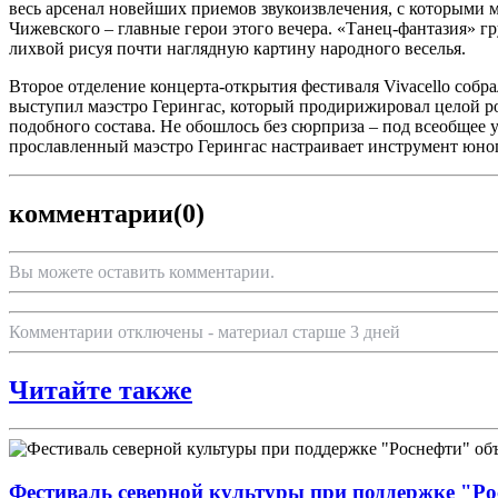
весь арсенал новейших приемов звукоизвлечения, с которыми
Чижевского – главные герои этого вечера. «Танец-фантазия» г
лихвой рисуя почти наглядную картину народного веселья.
Второе отделение концерта-открытия фестиваля Vivacello собр
выступил маэстро Герингас, который продирижировал целой ро
подобного состава. Не обошлось без сюрприза – под всеобщее 
прославленный маэстро Герингас настраивает инструмент юног
комментарии
(0)
Вы можете оставить комментарии.
Комментарии отключены - материал старше 3 дней
Читайте также
Фестиваль северной культуры при поддержке "Ро