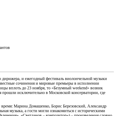
антов
го дирижера, и ежегодный фестиваль виолончельной музыки
 известные сочинения и мировые премьеры в исполнении
ицы вплоть до 23 ноября, то «Безумный weekend» возник
я прошли исключительно в Московской консерватории, где
е время: Марина Домашенко, Борис Березовский, Александр
льная музыка, а гости могли ознакомиться с историческими
влечения», «Светланов – композитор») – произведения словно