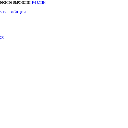
Реалии
ские амбиции
ах