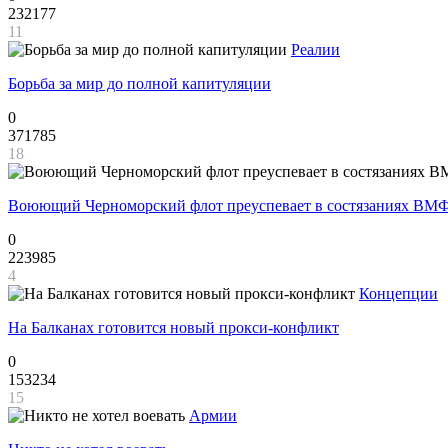
232177
11
Реалии
Борьба за мир до полной капитуляции
0
371785
18
Воюющий Черноморский флот преуспевает в состязаниях ВМФ
0
223985
4
Концепции
На Балканах готовится новый прокси-конфликт
0
153234
15
Армии