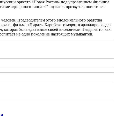
онический оркестр «Новая Россия» под управлением Филиппа
изме аджарского танца «Гандаган», прозвучал, поистине с
0 человек. Предводителем этого виолончельного братства
река из фильма «Пираты Карибского моря» в аранжировке для
 которая была едва выше своей виолончели. Глядя на то, как
и воспитает не одно поколение настоящих музыкантов.
ка