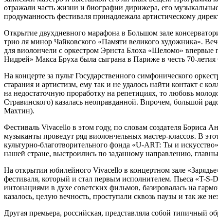
отражали часть жизни и биографии дирижера, его музыкальные
продуманность фестиваля принадлежала артистическому дирек
Открытие двухдневного марафона в Большом зале консерватор
трио ля минор Чайковского «Памяти великого художника». Веч
для виолончели с оркестром Эрнста Блоха «Шеломо» впервые пр
Нидрей» Макса Бруха была сыграна в Париже в честь 70-летия 
На концерте за пульт Государственного симфонического оркес
старания и артистизм, ему так и не удалось найти контакт с 
на недостаточную проработку на репетициях, то любовь молод
Стравинского) казалась неоправданной. Впрочем, большой рад
Махтин).
Фестиваль Vivacello в этом году, по словам создателя Бориса 
музыканты проведут ряд виолончельных мастер-классов. В это
культурно-благотворительного фонда «U-ART: Ты и искусство
нашей стране, выстроились по заданному направлению, главны
На открытии юбилейного Vivacello в концертном зале «Зарядье
фестиваля, который и стал первым исполнителем. Пьеса «T-S-
интонациями в духе советских фильмов, базировалась на гарм
казалось, целую вечность, проступали сквозь паузы и так же не
Другая премьера, российская, представляла собой типичный об