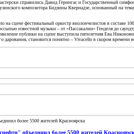
 мастерски справились Давид Герингас и Государственный симф
рузинского композитора Бидзины Квернадзе, основанный на темат
ало на сцене фестивальный оркестр виолончелистов в составе 10
ссыпью известной музыки – от «Пассакалии» Генделя до саундт
умиление публики на сцене выступила пятилетняя Ева Никонович,
о дарования, становится понятно – Vivacello в скором времен
снефти" объединил более 5500 жителей Красноярс