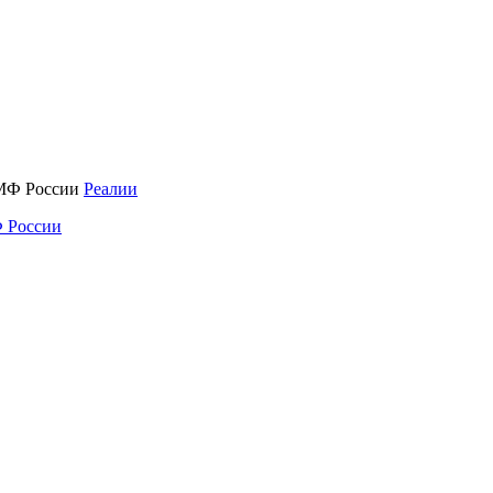
Реалии
 России