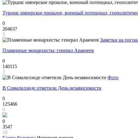
Турция: имперское прошлое, военный потенциал, геополитиче
0
204637
5
Заметки на погон
Пламенные монархисты: генерал Аракчеев
0
140115
3
Фото
В Сомалилэнде отметили День независимости
0
125466
0
0
3547
18
Газета
Культура
Интернет-версия