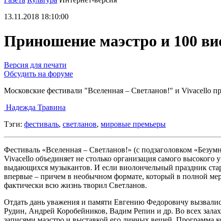
13.11.2018 18:10:00
Приношение маэстро и 100 ви
Версия для печати
Обсудить на форуме
Московские фестивали "Вселенная – Светланов!" и Vivacello
Надежда Травина
Тэги:
фестиваль
,
светланов
,
мировые премьеры
Фестиваль «Вселенная – Светланов!» (с подзаголовком «Безу
Vivacello объединяет не столько организация самого высоког
выдающихся музыкантов. И если виолончельный праздник старт
впервые – причем в необычном формате, который в полной мер
фактически всю жизнь творил Светланов.
Отдать дань уважения и памяти Евгению Федоровичу вызвалис
Рудин, Андрей Коробейников, Вадим Репин и др. Во всех залах
записями маэстро и выставкой его личных вещей. Программа к