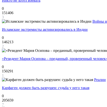
Никто не хотел воевать
0
151406
3
Войны и
Исламские экстремисты активизировались в Индии
0
146213
2
«Резидент Мария Осипова – преданный, проверенный человек
0
150291
1
Реалии
Карфаген должен быть разрушен: судьба у него такая
0
205659
7