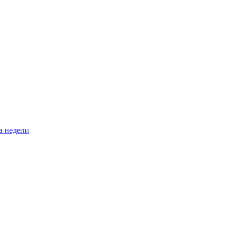
а недели