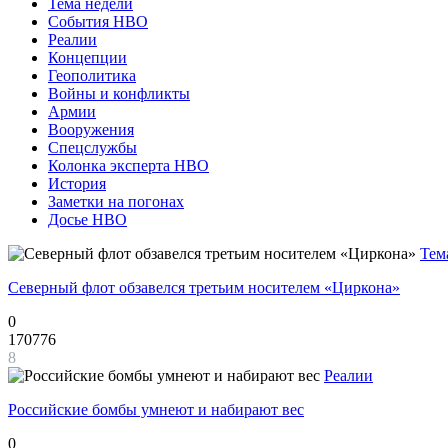
Тема недели
События НВО
Реалии
Концепции
Геополитика
Войны и конфликты
Армии
Вооружения
Спецслужбы
Колонка эксперта НВО
История
Заметки на погонах
Досье НВО
Тем
Северный флот обзавелся третьим носителем «Циркона»
0
170776
8
Реалии
Российские бомбы умнеют и набирают вес
0