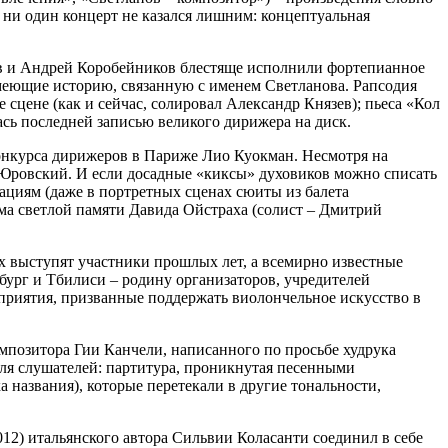
 ни один концерт не казался лишним: концептуальная
ев и Андрей Коробейников блестяще исполнили фортепианное
имеющие историю, связанную с именем Светланова. Рапсодия
сцене (как и сейчас, солировал Александр Князев); пьеса «Кол
ась последней записью великого дирижера на диск.
конкурса дирижеров в Париже Лио Куокман. Несмотря на
р Юровский. И если досадные «киксы» духовиков можно списать
ациям (даже в портретных сценах сюиты из балета
ма светлой памяти Давида Ойстраха (солист – Дмитрий
тах выступят участники прошлых лет, а всемирно известные
бург и Тбилиси – родину организаторов, учредителей
приятия, призванные поддержать виолончельное искусство в
омпозитора Гии Канчели, написанного по просьбе худрука
для слушателей: партитура, проникнутая песенными
 названия), которые перетекали в другие тональности,
012) итальянского автора Сильвии Коласанти соединил в себе