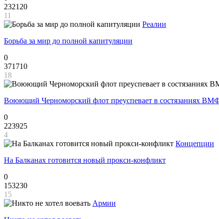
232120
11
Реалии
Борьба за мир до полной капитуляции
0
371710
18
Воюющий Черноморский флот преуспевает в состязаниях ВМФ
0
223925
4
Концепции
На Балканах готовится новый прокси-конфликт
0
153230
15
Армии