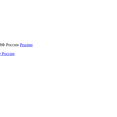
Реалии
 России