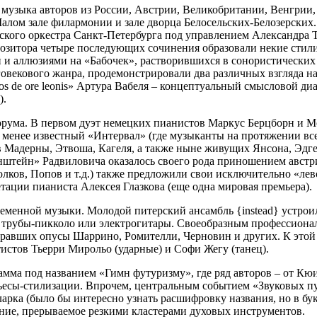
 музыка авторов из России, Австрии, Великобритании, Венгрии, 
Малом зале филармонии и зале дворца Белосельских-Белозерских
ского оркестра Санкт-Петербурга под управлением Александра 
озитора четыре последующих сочинения образовали некие стили
й и аллюзиями на «Бабочек», растворившихся в сонористических 
овекового жанра, продемонстрировали два различных взгляда н
 de ore leonis» Артура Вабеля – концептуальный смысловой диал
).
орума. В первом дуэт немецких пианистов Маркус Берцборн и 
менее известный «Интервал» (где музыканты на протяжении все
ков Мадерны, Этвоша, Кагеля, а также ныне живущих Янсона, Эд
штейн» Радвиловича оказалось своего рода приношением австр
олков, Попов и т.д.) также предложили свои исключительно «л
ации пианиста Алексея Глазкова (еще одна мировая премьера).
временной музыки. Молодой питерский ансамбль {instead} устро
 трубы-пикколо или электрогитары. Своеобразным профессиона
сыгравших опусы Шаррино, Ромителли, Черновин и других. К это
истов Тьерри Мирольо (ударные) и Софи Жегу (танец).
мма под названием «Гимн футуризму», где ряд авторов – от Кюи
пьесы-стилизации. Впрочем, центральным событием «Звуковых п
арка (было бы интересно узнать расшифровку названия, но в бу
ние, прерываемое резкими кластерами духовых инструментов.