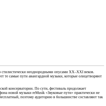
со стилистически неоднородными опусами XX–XXI веков.
рует те самые пути авангардной музыки, которые олицетворяют
ской консерватории. По сути, фестиваль продолжает
афона новой музыки reMusik «Звуковые пути» практически не
бесплатный, поэтому аудиторию в большинстве составляют так