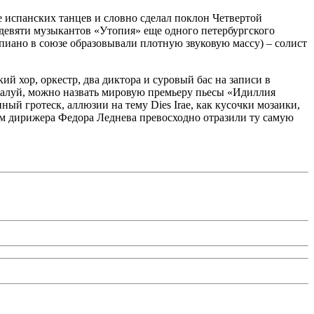
е испанских танцев и словно сделал поклон Четвертой
 девяти музыкантов «Утопия» еще одного петербургского
пиано в союзе образовывали плотную звуковую массу) – солист
ий хор, оркестр, два диктора и суровый бас на записи в
ожалуй, можно назвать мировую премьеру пьесы «Идиллия
й гротеск, аллюзии на тему Dies Irae, как кусочки мозаики,
ом дирижера Федора Леднева превосходно отразили ту самую