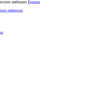
Реалии
ские амбиции
ах