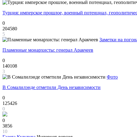
Турция: имперское прошлое, военный потенциал, геополитиче
0
204580
5
Заметки на погон
Пламенные монархисты: генерал Аракчеев
0
140108
3
Фото
В Сомалилэнде отметили День независимости
0
125426
0
0
3856
10
Газета
Культура
Интернет-версия