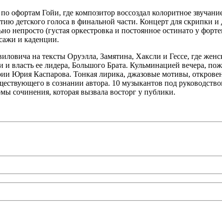
по офортам Гойи, где композитор воссоздал колоритное звучани
ию детского голоса в финальной части. Концерт для скрипки и
о непросто (густая оркестровка и постоянное остинато у форте
сажи и каденции.
ловича на тексты Оруэлла, Замятина, Хаксли и Гессе, где женск
 и власть ее лидера, Большого Брата. Кульминацией вечера, п
и Юрия Каспарова. Тонкая лирика, джазовые мотивы, откровенны
ществующего в сознании автора. 10 музыкантов под руководств
ы сочинения, которая вызвала восторг у публики.