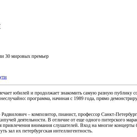
и
ли 30 мировых премьер
ути
мечает юбилей и продолжает знакомить самую разную публику 
 неслучайно: программа, начиная с 1989 года, прямо демонстри
 Радвилович – композитор, пианист, профессор Санкт-Петербург
кипучей деятельности. В отличие от еще одного питерского мар
я привлечения внимания слушателей. Вход на многие концерты 
ть зал их петербургская интеллигентность.