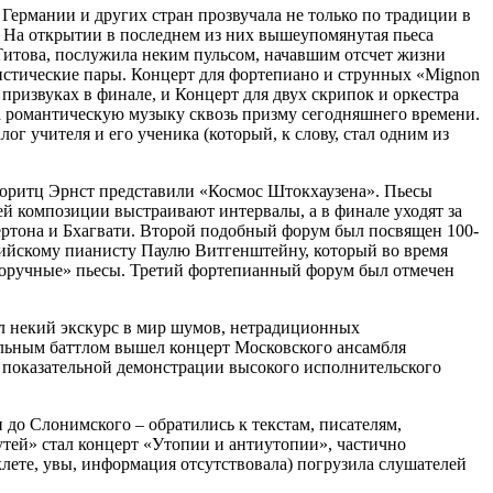
Германии и других стран прозвучала не только по традиции в
. На открытии в последнем из них вышеупомянутая пьеса
Титова, послужила неким пульсом, начавшим отсчет жизни
стические пары. Концерт для фортепиано и струнных «Mignon
призвуках в финале, и Концерт для двух скрипок и оркестра
а романтическую музыку сквозь призму сегодняшнего времени.
ог учителя и его ученика (который, к слову, стал одним из
Моритц Эрнст представили «Космос Штокхаузена». Пьесы
й композиции выстраивают интервалы, а в финале уходят за
гертона и Бхагвати. Второй подобный форум был посвящен 100-
ийскому пианисту Паулю Витгенштейну, который во время
еворучные» пьесы. Третий фортепианный форум был отмечен
ил некий экскурс в мир шумов, нетрадиционных
льным баттлом вышел концерт Московского ансамбля
й показательной демонстрации высокого исполнительского
 до Слонимского – обратились к текстам, писателям,
утей» стал концерт «Утопии и антиутопии», частично
клете, увы, информация отсутствовала) погрузила слушателей