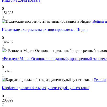
Никто не хотел воевать
0
151385
3
Войны и
Исламские экстремисты активизировались в Индии
0
146207
2
«Резидент Мария Осипова – преданный, проверенный человек
0
150283
1
Реалии
Карфаген должен быть разрушен: судьба у него такая
0
205599
7