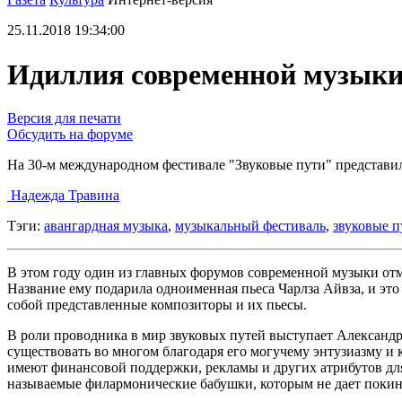
25.11.2018 19:34:00
Идиллия современной музык
Версия для печати
Обсудить на форуме
На 30-м международном фестивале "Звуковые пути" представи
Надежда Травина
Тэги:
авангардная музыка
,
музыкальный фестиваль
,
звуковые п
В этом году один из главных форумов современной музыки от
Название ему подарила одноименная пьеса Чарлза Айвза, и это
собой представленные композиторы и их пьесы.
В роли проводника в мир звуковых путей выступает Александр
существовать во многом благодаря его могучему энтузиазму и 
имеют финансовой поддержки, рекламы и других атрибутов дл
называемые филармонические бабушки, которым не дает покину