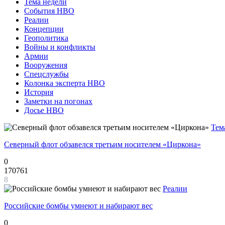
Тема недели
События НВО
Реалии
Концепции
Геополитика
Войны и конфликты
Армии
Вооружения
Спецслужбы
Колонка эксперта НВО
История
Заметки на погонах
Досье НВО
Тем
Северный флот обзавелся третьим носителем «Циркона»
0
170761
8
Реалии
Российские бомбы умнеют и набирают вес
0