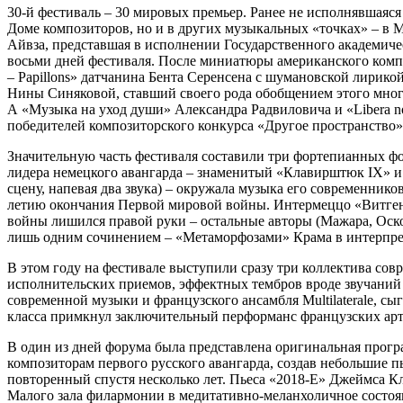
30-й фестиваль – 30 мировых премьер. Ранее не исполнявшаяся
Доме композиторов, но и в других музыкальных «точках» – в 
Айвза, представшая в исполнении Государственного академиче
восьми дней фестиваля. После миниатюры американского комп
– Papillons» датчанина Бента Серенсена с шумановской лирико
Нины Синяковой, ставший своего рода обобщением этого мног
А «Музыка на уход души» Александра Радвиловича и «Libera nos
победителей композиторского конкурса «Другое пространство»
Значительную часть фестиваля составили три фортепианных ф
лидера немецкого авангарда – знаменитый «Клавирштюк IX» и 
сцену, напевая два звука) – окружала музыка его современни
летию окончания Первой мировой войны. Интермеццо «Витген
войны лишился правой руки – остальные авторы (Мажара, Оск
лишь одним сочинением – «Метаморфозами» Крама в интерпрет
В этом году на фестивале выступили сразу три коллектива со
исполнительских приемов, эффектных тембров вроде звучаний
современной музыки и французского ансамбля Multilaterale, 
класса примкнул заключительный перформанс французских арт
В один из дней форума была представлена оригинальная програ
композиторам первого русского авангарда, создав небольшие 
повторенный спустя несколько лет. Пьеса «2018-E» Джеймса Кл
Малого зала филармонии в медитативно-меланхоличное состоя