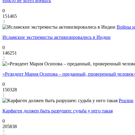
Никто не хотел воевать
0
151465
3
Войны и
Исламские экстремисты активизировались в Индии
0
146251
2
«Резидент Мария Осипова – преданный, проверенный человек
0
150328
1
Реалии
Карфаген должен быть разрушен: судьба у него такая
0
205838
7