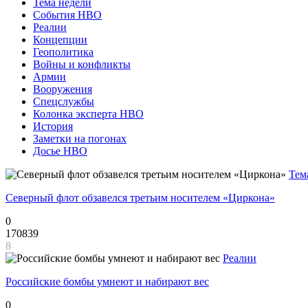
Тема недели
События НВО
Реалии
Концепции
Геополитика
Войны и конфликты
Армии
Вооружения
Спецслужбы
Колонка эксперта НВО
История
Заметки на погонах
Досье НВО
Тем
Северный флот обзавелся третьим носителем «Циркона»
0
170839
8
Реалии
Российские бомбы умнеют и набирают вес
0