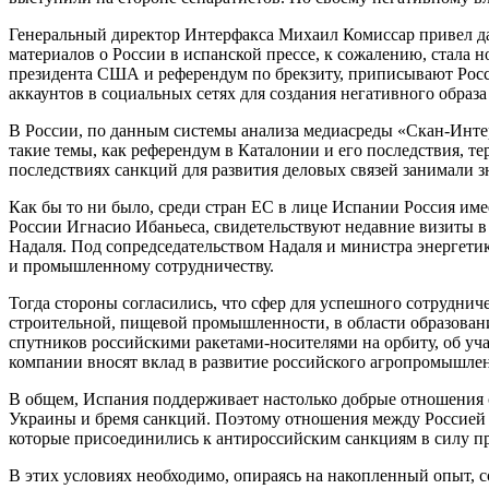
Генеральный директор Интерфакса Михаил Комиссар привел дан
материалов о России в испанской прессе, к сожалению, стал
президента США и референдум по брекзиту, приписывают Росс
аккаунтов в социальных сетях для создания негативного обра
В России, по данным системы анализа медиасреды «Скан-Интер
такие темы, как референдум в Каталонии и его последствия, т
последствиях санкций для развития деловых связей занимали
Как бы то ни было, среди стран ЕС в лице Испании Россия им
России Игнасио Ибаньеса, свидетельствуют недавние визиты 
Надаля. Под сопредседательством Надаля и министра энергети
и промышленному сотрудничеству.
Тогда стороны согласились, что сфер для успешного сотрудничес
строительной, пищевой промышленности, в области образован
спутников российскими ракетами-носителями на орбиту, об уч
компании вносят вклад в развитие российского агропромышле
В общем, Испания поддерживает настолько добрые отношения 
Украины и бремя санкций. Поэтому отношения между Россией 
которые присоединились к антироссийским санкциям в силу п
В этих условиях необходимо, опираясь на накопленный опыт,