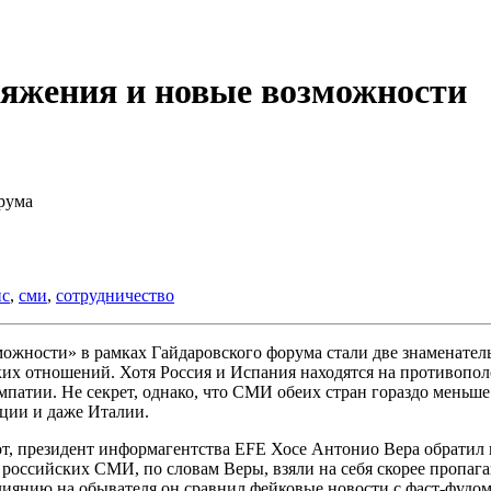
ряжения и новые возможности
рума
ис
,
сми
,
сотрудничество
можности» в рамках Гайдаровского форума стали две знаменате
их отношений. Хотя Россия и Испания находятся на противопо
мпатии. Не секрет, однако, что СМИ обеих стран гораздо меньш
ции и даже Италии.
, президент информагентства EFE Хосе Антонио Вера обратил вн
д российских СМИ, по словам Веры, взяли на себя скорее проп
лиянию на обывателя он сравнил фейковые новости с фаст-фудом