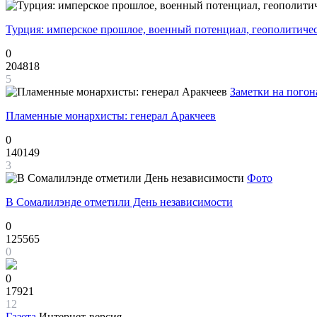
Турция: имперское прошлое, военный потенциал, геополитиче
0
204818
5
Заметки на погон
Пламенные монархисты: генерал Аракчеев
0
140149
3
Фото
В Сомалилэнде отметили День независимости
0
125565
0
0
17921
12
Газета
Интернет-версия