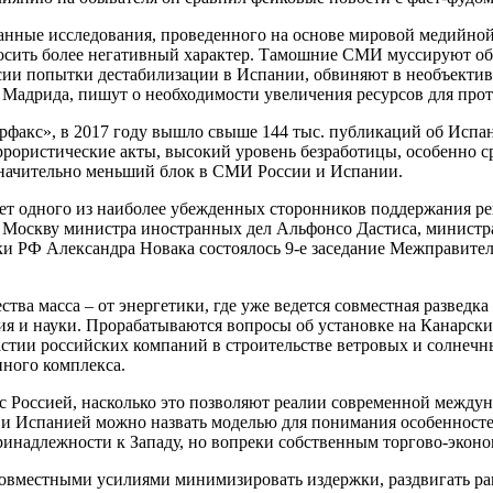
ные исследования, проведенного на основе мировой медийной б
а носить более негативный характер. Тамошние СМИ муссируют 
ии попытки дестабилизации в Испании, обвиняют в необъектив
за Мадрида, пишут о необходимости увеличения ресурсов для п
факс», в 2017 году вышло свыше 144 тыс. публикаций об Испан
еррористические акты, высокий уровень безработицы, особенно 
 значительно меньший блок в СМИ России и Испании.
еет одного из наиболее убежденных сторонников поддержания рег
в Москву министра иностранных дел Альфонсо Дастиса, министр
ки РФ Александра Новака состоялось 9-е заседание Межправите
тва масса – от энергетики, где уже ведется совместная разведка
ия и науки. Прорабатываются вопросы об установке на Канарск
астии российских компаний в строительстве ветровых и солнечн
нного комплекса.
с Россией, насколько это позволяют реалии современной между
и Испанией можно назвать моделью для понимания особенносте
ринадлежности к Западу, но вопреки собственным торгово-экон
 совместными усилиями минимизировать издержки, раздвигать р