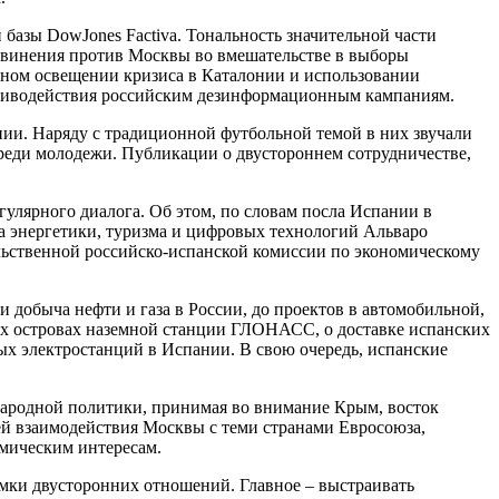
азы DowJones Factiva. Тональность значительной части
обвинения против Москвы во вмешательстве в выборы
ном освещении кризиса в Каталонии и использовании
ротиводействия российским дезинформационным кампаниям.
ии. Наряду с традиционной футбольной темой в них звучали
среди молодежи. Публикации о двустороннем сотрудничестве,
улярного диалога. Об этом, по словам посла Испании в
а энергетики, туризма и цифровых технологий Альваро
льственной российско-испанской комиссии по экономическому
 и добыча нефти и газа в России, до проектов в автомобильной,
их островах наземной станции ГЛОНАСС, о доставке испанских
ых электростанций в Испании. В свою очередь, испанские
народной политики, принимая во внимание Крым, восток
й взаимодействия Москвы с теми странами Евросоюза,
омическим интересам.
амки двусторонних отношений. Главное – выстраивать