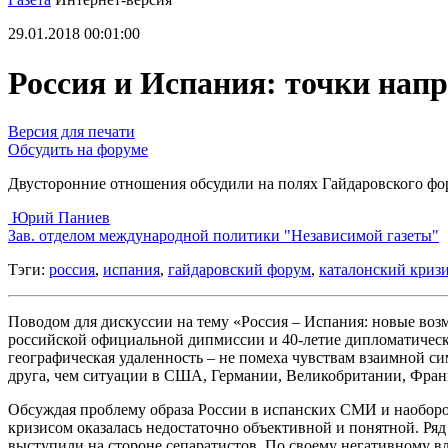
29.01.2018 00:01:00
Россия и Испания: точки нап
Версия для печати
Обсудить на форуме
Двусторонние отношения обсудили на полях Гайдаровского фо
Юрий Паниев
Зав. отделом международной политики "Независимой газеты"
Тэги:
россия
,
испания
,
гайдаровский форум
,
каталонский криз
Поводом для дискуссии на тему «Россия – Испания: новые воз
российской официальной дипмиссии и 40-летие дипломатическ
географическая удаленность – не помеха чувствам взаимной си
друга, чем ситуации в США, Германии, Великобритании, Фран
Обсуждая проблему образа России в испанских СМИ и наоборот
кризисом оказалась недостаточно объективной и понятной. Ря
выступили на стороне сепаратистов. По своему негативному в