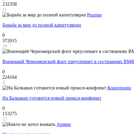
232358
11
Реалии
Борьба за мир до полной капитуляции
0
372015
18
Воюющий Черноморский флот преуспевает в состязаниях ВМФ
0
224164
4
Концепции
На Балканах готовится новый прокси-конфликт
0
153275
15
Армии