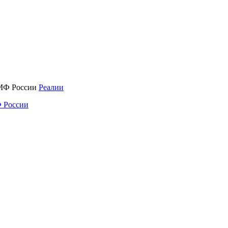
Реалии
 России