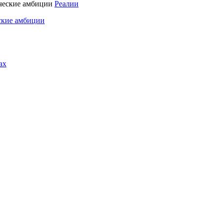
Реалии
ские амбиции
ах