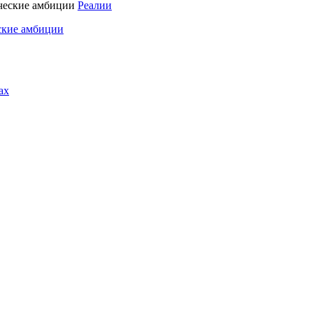
Реалии
ские амбиции
ах