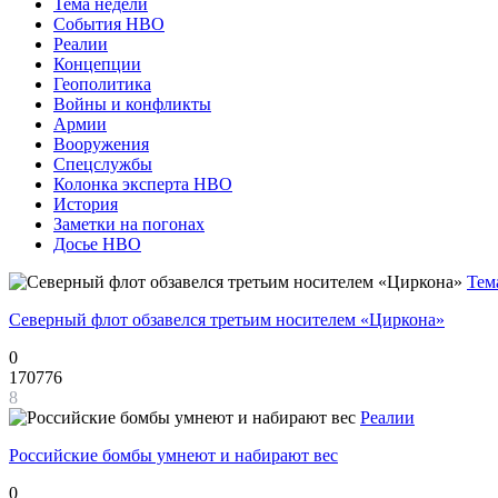
Тема недели
События НВО
Реалии
Концепции
Геополитика
Войны и конфликты
Армии
Вооружения
Спецслужбы
Колонка эксперта НВО
История
Заметки на погонах
Досье НВО
Тем
Северный флот обзавелся третьим носителем «Циркона»
0
170776
8
Реалии
Российские бомбы умнеют и набирают вес
0