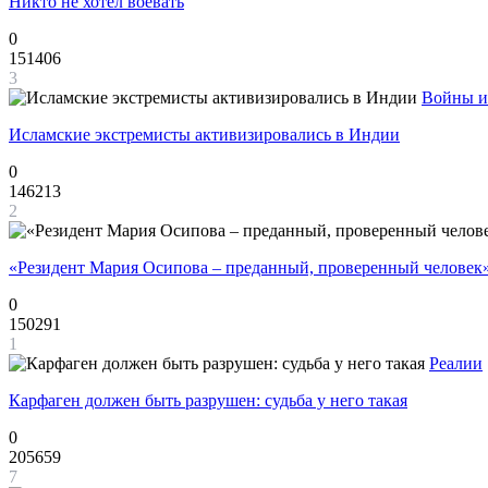
Никто не хотел воевать
0
151406
3
Войны и
Исламские экстремисты активизировались в Индии
0
146213
2
«Резидент Мария Осипова – преданный, проверенный человек
0
150291
1
Реалии
Карфаген должен быть разрушен: судьба у него такая
0
205659
7