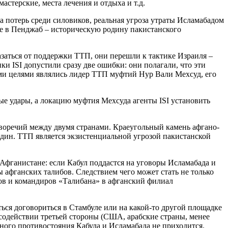
стерские, места лечения и отдыха и т.д.
а потерь среди силовиков, реальная угроза утраты Исламабадом
е в Пенджаб – историческую родину пакистанского
азаться от поддержки ТТП, они перешли к тактике Израиля –
ки ISI допустили сразу две ошибки: они полагали, что эти
кими целями являлись лидер ТТП муфтий Нур Вали Мехсуд, его
ые удары, а локацию муфтия Мехсуда агенты ISI установить
оречий между двумя странами. Краеугольный камень афгано-
один. ТТП является экзистенциальной угрозой пакистанской
 Афганистане: если Кабул поддастся на уговоры Исламабада и
 афганских талибов. Следствием чего может стать не только
ков и командиров «Талибана» в афганский филиал
.
ся договориться в Стамбуле или на какой-то другой площадке
содействии третьей стороны (США, арабские страны, менее
ного противостояния Кабула и Исламабада не приходится.