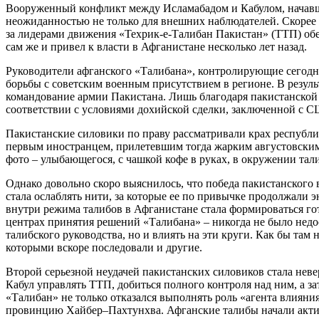
Вооруженный конфликт между Исламабадом и Кабулом, начавш
неожиданностью не только для внешних наблюдателей. Скорее 
за лидерами движения «Техрик-е-Талибан Пакистан» (ТТП) обе
сам же и привел к власти в Афганистане несколько лет назад.
Руководители афганского «Талибана», контролирующие сегодн
борьбы с советским военным присутствием в регионе. В резуль
командование армии Пакистана. Лишь благодаря пакистанской 
соответствии с условиями дохийской сделки, заключенной с С
Пакистанские силовики по праву рассматривали крах республик
первым иностранцем, прилетевшим тогда жарким августовским 
фото – улыбающегося, с чашкой кофе в руках, в окружении тал
Однако довольно скоро выяснилось, что победа пакистанского
стала ослаблять нити, за которые ее по привычке продолжали э
внутри режима талибов в Афганистане стала формироваться го
центрах принятия решений «Талибана» – никогда не было недо
талибского руководства, но и влиять на эти круги. Как бы та
которыми вскоре последовали и другие.
Второй серьезной неудачей пакистанских силовиков стала неве
Кабул управлять ТТП, добиться полного контроля над ним, а з
«Талибан» не только отказался выполнять роль «агента влияни
провинцию Хайбер–Пахтунхва. Афганские талибы начали акт