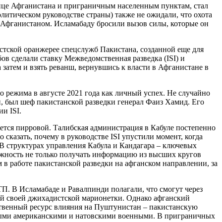
ице Афганистана и приграничным населенным пунктам, стал
итическом руководстве страны) также не ожидали, что охота
 Афганистаном. Исламабаду бросили вызов силы, которые он
стской оранжерее спецслужб Пакистана, созданной еще для
ов сделали ставку Межведомственная разведка (ISI) и
затем и взять реванш, вернувшись к власти в Афганистане в
 режима в августе 2021 года как личный успех. Не случайно
, был шеф пакистанской разведки генерал Фаиз Хамид. Его
и ISI.
ется пирровой. Талибская администрация в Кабуле постепенно
 сказать, почему в руководстве ISI упустили момент, когда
В структурах управления Кабула и Кандагара – ключевых
ожность не только получать информацию из высших кругов
 в работе пакистанской разведки на афганском направлении, за
П. В Исламабаде и Равалпинди полагали, что смогут через
ной своей джихадистской марионетки. Однако афганский
бственный ресурс влияния на Пуштунистан – пакистанскую
ными американскими и натовскими военными. В приграничных