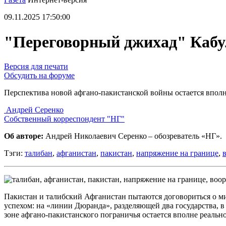
09.11.2025 17:50:00
"Переговорный джихад" Кабу
Версия для печати
Обсудить на форуме
Перспектива новой афгано-пакистанской войны остается впол
Андрей Серенко
Собственный корреспондент "НГ"
Об авторе:
Андрей Николаевич Серенко – обозреватель «НГ».
Тэги:
талибан
,
афганистан
,
пакистан
,
напряжение на границе
,
Пакистан и талибский Афганистан пытаются договориться о м
успехом: на «линии Дюранда», разделяющей два государства, в
зоне афгано-пакистанского пограничья остается вполне реальн