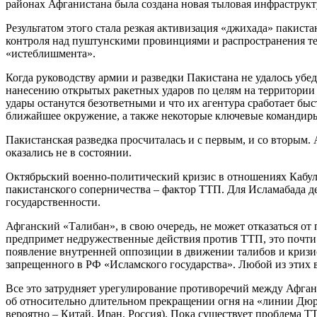
районах Афганистана была создана новая тыловая инфраструкту
Результатом этого стала резкая активизация «джихада» пакист
контроля над пуштунскими провинциями и распространения тер
«истеблишмента».
Когда руководству армии и разведки Пакистана не удалось убе
нанесению открытых ракетных ударов по целям на территории с
удары останутся безответными и что их агентура сработает бы
ближайшее окружение, а также некоторые ключевые командиры
Пакистанская разведка просчиталась и с первым, и со вторым
оказались не в состоянии.
Октябрьский военно-политический кризис в отношениях Кабул
пакистанского соперничества – фактор ТТП. Для Исламабада д
государственности.
Афганский «Талибан», в свою очередь, не может отказаться от
предпримет недружественные действия против ТТП, это почти 
появление внутренней оппозиции в движении талибов и кризис
запрещенного в РФ «Исламского государства». Любой из этих 
Все это затрудняет урегулирование противоречий между Афган
об относительно длительном прекращении огня на «линии Дюр
вероятно – Китай, Иран, Россия). Пока существует проблема Т