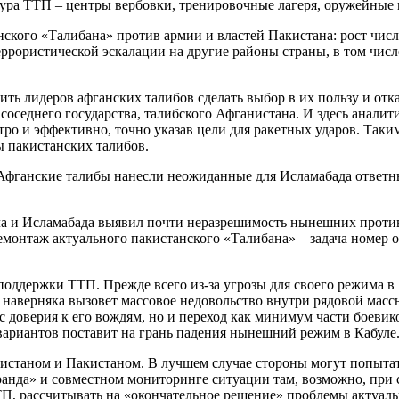
ра ТТП – центры вербовки, тренировочные лагеря, оружейные ма
анского «Талибана» против армии и властей Пакистана: рост числ
рористической эскалации на другие районы страны, в том числ
дить лидеров афганских талибов сделать выбор в их пользу и отк
оседнего государства, талибского Афганистана. И здесь аналити
стро и эффективно, точно указав цели для ракетных ударов. Та
 пакистанских талибов.
. Афганские талибы нанесли неожиданные для Исламабада ответн
а и Исламабада выявил почти неразрешимость нынешних против
емонтаж актуального пакистанского «Талибана» – задача номер 
 поддержки ТТП. Прежде всего из-за угрозы для своего режима в
наверняка вызовет массовое недовольство внутри рядовой массы
 доверия к его вождям, но и переход как минимум части боеви
вариантов поставит на грань падения нынешний режим в Кабуле
истаном и Пакистаном. В лучшем случае стороны могут попытать
анда» и совместном мониторинге ситуации там, возможно, при 
ТП, рассчитывать на «окончательное решение» проблемы актуаль