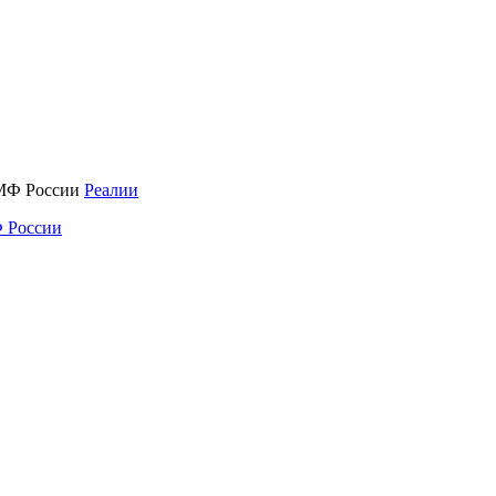
Реалии
 России