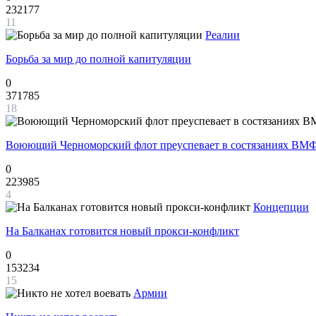
232177
11
Реалии
Борьба за мир до полной капитуляции
0
371785
18
Воюющий Черноморский флот преуспевает в состязаниях ВМФ
0
223985
4
Концепции
На Балканах готовится новый прокси-конфликт
0
153234
15
Армии