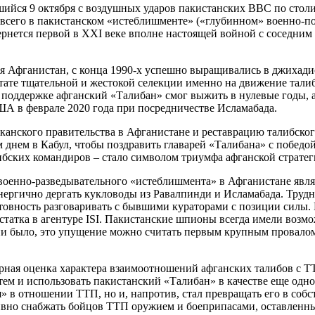
ийся 9 октября с воздушных ударов пакистанских ВВС по стол
всего в пакистанском «истеблишменте» («глубинном» военно-пол
рнется первой в ХХI веке вполне настоящей войной с соседним
я Афганистан, с конца 1990-х успешно выращивались в джихади
тате тщательной и жестокой селекции именно на движение талиб
поддержке афганский «Талибан» смог выжить в нулевые годы, а 
ША в феврале 2020 года при посредничестве Исламабада.
анского правительства в Афганистане и реставрацию талибского
днем в Кабул, чтобы поздравить главарей «Талибана» с победой
ибских командиров – стало символом триумфа афганской стратеги
 военно-разведывательного «истеблишмента» в Афганистане явля
нергично дергать кукловоды из Равалпинди и Исламабада. Трудно
товность разговаривать с бывшими кураторами с позиции силы. 
статка в агентуре ISI. Пакистанские шпионы всегда имели возм
м ни было, это упущение можно считать первым крупным провалом
рная оценка характера взаимоотношений афганских талибов с ТТ
атем и использовать пакистанский «Талибан» в качестве еще од
я» в отношении ТТП, но и, напротив, стал превращать его в со
ивно снабжать бойцов ТТП оружием и боеприпасами, оставлен