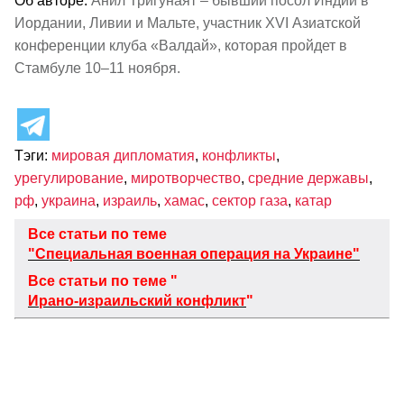
Об авторе:
Анил Тригунаят – бывший посол Индии в
Иордании, Ливии и Мальте, участник XVI Азиатской
конференции клуба «Валдай», которая пройдет в
Стамбуле 10–11 ноября.
Тэги:
мировая дипломатия
,
конфликты
,
урегулирование
,
миротворчество
,
средние державы
,
рф
,
украина
,
израиль
,
хамас
,
сектор газа
,
катар
Все статьи по теме
"Специальная военная операция на Украине"
Все статьи по теме "
Ирано-израильский конфликт
"