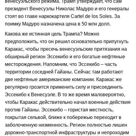
венесуэльского режима. Трамп утверждает, что сам
президент Венесуэлы Николас Мадуро и его генералы
стоят во главе наркокартеля Cartel de los Soles. За
поимку Мадуро назначена цена в 50 млн долл.
Какова же истинная цель Трампа? Можно
предположить, что он решил основательно припугнуть
Каракас, чтобы пресечь венесуэльские притязания на
обширный регион Эссекибо и его богатые нефтяные
месторождения. Напомним, что Эссекибо – часть
территории соседней Гайаны. Сейчас там работают
две нефтяные американские компании. Каракас же
регулярно грозится применить силу и присоединить
Эссекибо к Венесуэле. В то же время маловероятно,
чтобы Каракас действительно начал военные действия
против Гайаны. Эссекибо – гористая местность,
покрытая сельвой, ближе к побережью переходит в
заболоченную низменность. Регион полностью лишен
дорожно-транспортной инфраструктуры и непроходим